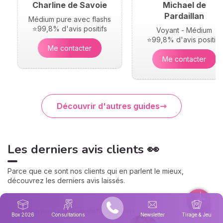
Charline de Savoie
Michael de
Pardaillan
Médium pure avec flashs
⭐99,8% d'avis positifs
Voyant - Médium
⭐99,8% d'avis positifs
Me contacter
Me contacter
Découvrir d'autres guides
Les derniers avis clients 👀
Parce que ce sont nos clients qui en parlent le mieux,
découvrez les derniers avis laissés.
il y a un jour - egyptozabella777 a consulté
il y a un jou
Box 2026
Consultations
Newsletter
Tirage & Jeu