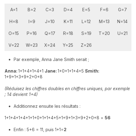
A=1
B=2
C=3
D=4
E=5
F=6
G=7
H=8
I=9
J=10
K=11
L=12
M=13
N=14
O=15
P=16
Q=17
R=18
S=19
T=20
U=21
V=22
W=23
X=24
Y=25
Z=26
Par exemple, Anna Jane Smith serait ;
Anna:
1+1+4+1+4+1
Jane:
1+0+1+1+4+5
Smith:
1+9+1+3+9+2+0+8
(Réduisez les chiffres doubles en chiffres uniques, par exemple
; 14 devient 1+4)
Additionnez ensuite les résultats :
1+1+4+1+4+1+1+0+1+1+4+5+1+9+1+3+9+2+0+8 =
56
Enfin : 5+6 = 11, puis 1+1=
2