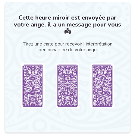
Cette heure miroir est envoyée par
votre ange, il a un message pour vous
👼
Tirez une carte pour recevoir l'interprétation
personnalisée de votre ange
N
v
A
v
r
9