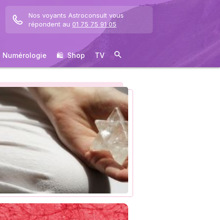
Nos voyants Astroconsult vous
répondent au
01 75 75 91 05
Numérologie
🛍 ️ Shop
TV