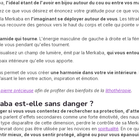
ba,
l'idéal étant de l'avoir en bijou autour du cou ou entre vos m
isez ce que vous désirez et énoncez votre gratitude pour ce que v
e la Merkaba en
l'imaginant se déployer autour de vous
. Les tétr
ous recouvre des genoux vers le haut du corps et celle qui pointe v
ramide qui tourne
. L'énergie masculine de gauche à droite et la f
 de vous pendant qu'elles tournent.
isualisez un champ de lumière, émit par la Merkaba,
qui vous entou
ix intérieure qu'elle vous apporte.
vous permet de vous créer
une harmonie dans votre vie intérieure
.
isant le lien entre action, inspiration et émotion.
n
pierre précieuse
afin de profiter des bienfaits de la
lithothérapie
.
kaba est-elle sans danger ?
er si vous vous contentez de rechercher sa protection, d'attei
ins parlent d'effets secondaires comme une forte émotivité, des nau
u type disparaître de cette dimension, perdre le contrôle de sa Mer
evrait donc pas être utilisée par les novices en
spiritualité
. En ce q
tir mieux, de vous sentir protégé, aligné ou pour vous épanouir