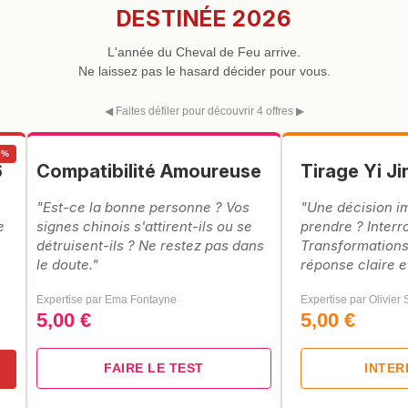
DESTINÉE 2026
L'année du Cheval de Feu arrive.
Ne laissez pas le hasard décider pour vous.
◀ Faites défiler pour découvrir 4 offres ▶
0%
6
Compatibilité Amoureuse
Tirage Yi Ji
"Est-ce la bonne personne ? Vos
"Une décision i
e
signes chinois s'attirent-ils ou se
prendre ? Interr
détruisent-ils ? Ne restez pas dans
Transformations
le doute."
réponse claire e
Expertise par Ema Fontayne
Expertise par Olivier
5,00 €
5,00 €
FAIRE LE TEST
INTE