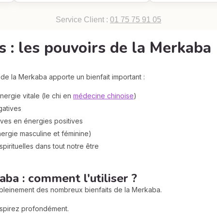
Service Client :
01 75 75 91 05
ts : les pouvoirs de la Merkaba
on de la Merkaba apporte un bienfait important :
énergie vitale (le chi en
médecine chinoise
)
gatives
ives en énergies positives
ergie masculine et féminine)
spirituelles dans tout notre être
aba : comment l'utiliser ?
er pleinement des nombreux bienfaits de la Merkaba.
espirez profondément.