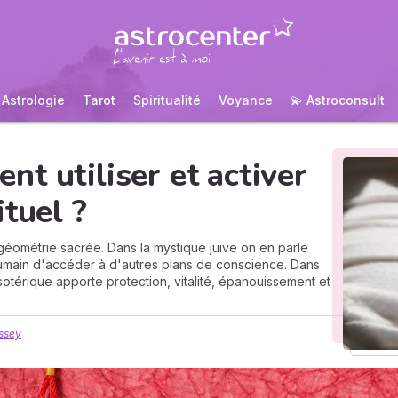
Astrologie
Tarot
Spiritualité
Voyance
💫 Astroconsult
t utiliser et activer
tuel ?
éométrie sacrée. Dans la mystique juive on en parle
humain d'accéder à d'autres plans de conscience. Dans
otérique apporte protection, vitalité, épanouissement et
ssey