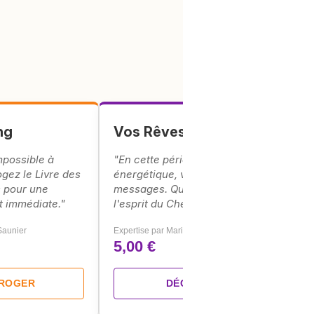
ng
Vos Rêves & Présages
mpossible à
"En cette période de transition
ogez le Livre des
énergétique, vos rêves sont des
 pour une
messages. Que vous souffle
t immédiate."
l'esprit du Cheval pour 2026 ?"
 Saunier
Expertise par Marie-Charlène
5,00 €
RROGER
DÉCRYPTER