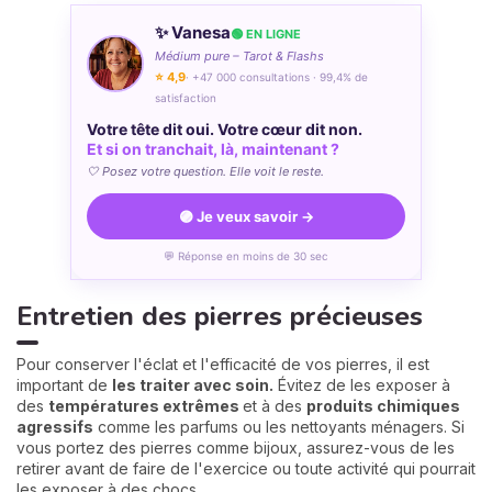
✨ Vanesa
🟢 EN LIGNE
Médium pure – Tarot & Flashs
⭐ 4,9
· +47 000 consultations · 99,4% de
satisfaction
Votre tête dit oui. Votre cœur dit non.
Et si on tranchait, là, maintenant ?
🤍 Posez votre question. Elle voit le reste.
🟣 Je veux savoir →
💬 Réponse en moins de 30 sec
Entretien des pierres précieuses
Pour conserver l'éclat et l'efficacité de vos pierres, il est
important de
les traiter avec soin.
Évitez de les exposer à
des
températures extrêmes
et à des
produits chimiques
agressifs
comme les parfums ou les nettoyants ménagers. Si
vous portez des pierres comme bijoux, assurez-vous de les
retirer avant de faire de l'exercice ou toute activité qui pourrait
les exposer à des chocs.