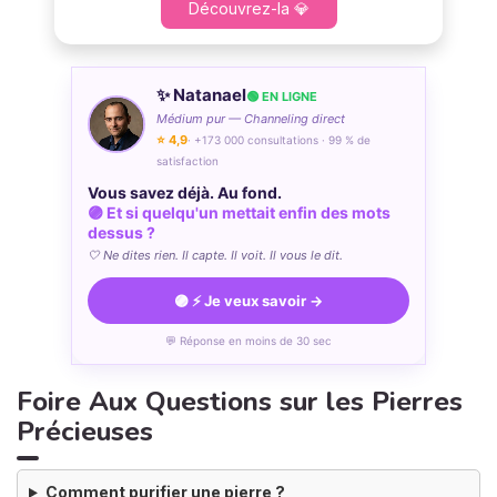
Découvrez-la 💎
✨ Natanael
🟢 EN LIGNE
Médium pur — Channeling direct
⭐ 4,9
· +173 000 consultations · 99 % de
satisfaction
Vous savez déjà. Au fond.
🟣 Et si quelqu'un mettait enfin des mots
dessus ?
🤍 Ne dites rien. Il capte. Il voit. Il vous le dit.
🟣 ⚡ Je veux savoir →
💬 Réponse en moins de 30 sec
Foire Aux Questions sur les Pierres
Précieuses
Comment purifier une pierre ?