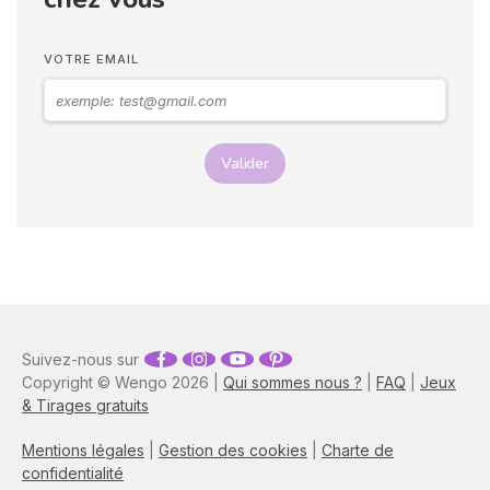
sentiments envers vous.
Vos langages corporels
peuvent signifier que vous
VOTRE EMAIL
marchez ensemble vers le
même chemin.
Valider
Suivez-nous sur
Copyright © Wengo 2026 |
Qui sommes nous ?
|
FAQ
|
Jeux
& Tirages gratuits
Mentions légales
|
Gestion des cookies
|
Charte de
confidentialité