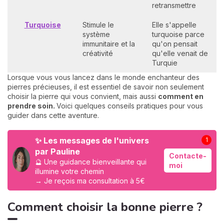
retransmettre
Turquoise
Stimule le
Elle s'appelle
système
turquoise parce
immunitaire et la
qu'on pensait
créativité
qu'elle venait de
Turquie
Lorsque vous vous lancez dans le monde enchanteur des
pierres précieuses, il est essentiel de savoir non seulement
choisir la pierre qui vous convient, mais aussi
comment en
prendre soin.
Voici quelques conseils pratiques pour vous
guider dans cette aventure.
✨ Les messages de l'univers
1
par Pauline
Contacte-
🔮 Une guidance bienveillante qui
moi
illumine votre chemin
→ Je reçois ma consultation à 5€
Comment choisir la bonne pierre ?