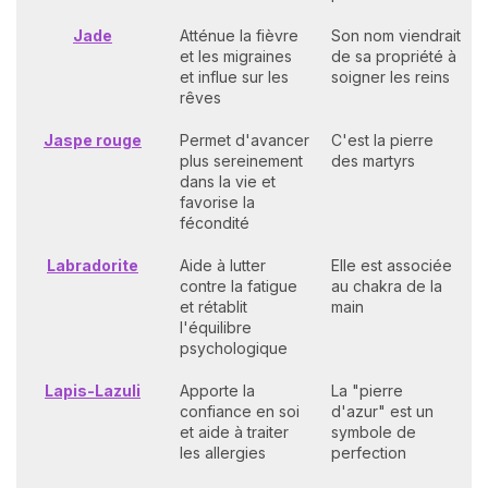
Jade
Atténue la fièvre
Son nom viendrait
et les migraines
de sa propriété à
et influe sur les
soigner les reins
rêves
Jaspe rouge
Permet d'avancer
C'est la pierre
plus sereinement
des martyrs
dans la vie et
favorise la
fécondité
Labradorite
Aide à lutter
Elle est associée
contre la fatigue
au chakra de la
et rétablit
main
l'équilibre
psychologique
Lapis-Lazuli
Apporte la
La "pierre
confiance en soi
d'azur" est un
et aide à traiter
symbole de
les allergies
perfection