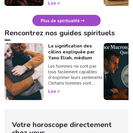
surtout : ça se traverse en
Lire
douceur. Voici 7 gestes
simples et bienveillants pour
vous protéger
Plus de spiritualité
énergétiquement et
retrouver votre calme
Rencontrez nos guides spirituels
intérieur. 🛡️🌒
La signification des
câlins expliquée par
Yano Eliah, médium
Les hommes ne sont pas
tous facilement capables
d'exprimer leurs sentiments.
Certains hommes sont
habitués à contrôler leurs
Lire
sentiments, par conséquent
il vous est difficile de
deviner ce qu'ils veulent ou
pensent de vous. Pourtant,
si vous observez son
Votre horoscope directement
langage corporel, vous
pouvez déchiffrer ses
chez vous