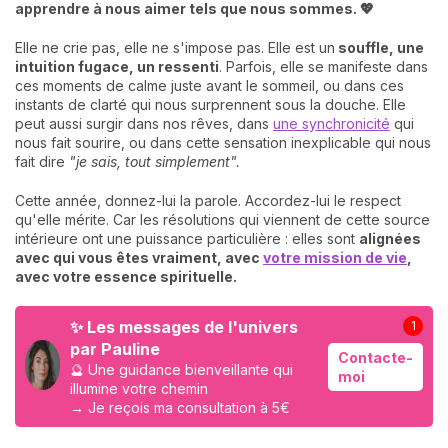
apprendre à nous aimer tels que nous sommes. 💖
Elle ne crie pas, elle ne s'impose pas. Elle est un
souffle, une
intuition fugace, un ressenti
. Parfois, elle se manifeste dans
ces moments de calme juste avant le sommeil, ou dans ces
instants de clarté qui nous surprennent sous la douche. Elle
peut aussi surgir dans nos rêves, dans
une synchronicité
qui
nous fait sourire, ou dans cette sensation inexplicable qui nous
fait dire
"je sais, tout simplement".
Cette année, donnez-lui la parole. Accordez-lui le respect
qu'elle mérite. Car les résolutions qui viennent de cette source
intérieure ont une puissance particulière : elles sont
alignées
avec qui vous êtes vraiment, avec
votre mission de vie
,
avec votre essence spirituelle.
✨ Les messages de l'univers
1
par Pauline
Contacte-
🔮 Une guidance bienveillante qui
moi
illumine votre chemin
→ Je reçois ma consultation à 5€