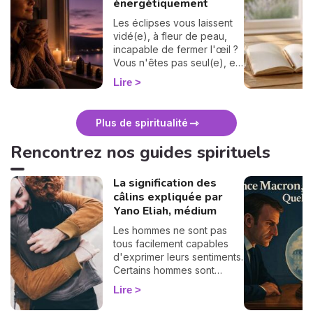
énergétiquement
Les éclipses vous laissent
vidé(e), à fleur de peau,
incapable de fermer l'œil ?
Vous n'êtes pas seul(e), et
surtout : ça se traverse en
Lire
douceur. Voici 7 gestes
simples et bienveillants pour
vous protéger
Plus de spiritualité
énergétiquement et
retrouver votre calme
Rencontrez nos guides spirituels
intérieur. 🛡️🌒
La signification des
câlins expliquée par
Yano Eliah, médium
Les hommes ne sont pas
tous facilement capables
d'exprimer leurs sentiments.
Certains hommes sont
habitués à contrôler leurs
Lire
sentiments, par conséquent
il vous est difficile de