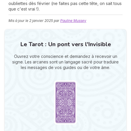
oubliettes dès février (ne faites pas cette tête, on sait tous
que c'est vrai !).
Mis à jour le
2 janvier 2025
par
Pauline Mussey
Le Tarot : Un pont vers l'Invisible
N
Ouvrez votre conscience et demandez à recevoir un
v
signe. Les arcanes sont un langage sacré pour traduire
A
les messages de vos guides ou de votre âme.
v
r
9