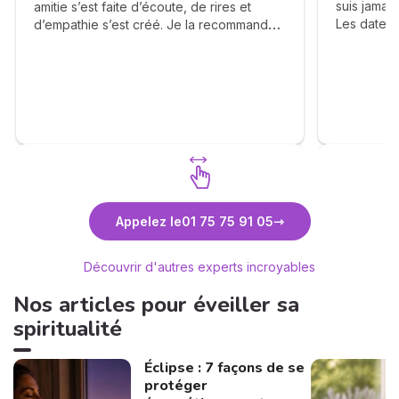
suis jamai
amitie s’est faite d’écoute, de rires et
Les dates,
d’empathie s’est créé. Je la recommande
sont clair
chaleureusement ❤️
très clair
La cohéren
différente
impression
son ressen
long terme
mon avenir,
La capacit
les événem
Découvrez Anne-Lyssia Coupart
Découvr
les autres 
Appelez le
01 75 75 91 05
consultati
auront un m
Découvrir d'autres experts incroyables
moi. J'ai 
bientôt.
Nos articles pour éveiller sa
spiritualité
Éclipse : 7 façons de se
protéger