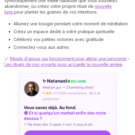
symboliquement une vieille habitude que vous souhaitez
abandonner, ou créez votre propre rituel de
nouvelle
lune
pour planter les graines de vos intentions.
Allumez une bougie pendant votre moment de méditation
Créez un espace dédié à votre pratique spirituelle
Célébrez vos petites victoires avec gratitude
Connectez-vous aux autres
🪄
Rituels d'amour qui fonctionnent pour attirer une personne
-
Les rituels de nos voyants pour accueillir la nouvelle année
✨ Natanael
🟢 EN LIGNE
Médium pur — Channeling direct
⭐ 4,9
· +173 000 consultations · 99 % de
satisfaction
Vous savez déjà. Au fond.
🟣 Et si quelqu'un mettait enfin des mots
dessus ?
🤍 Ne dites rien. Il capte. Il voit. Il vous le dit.