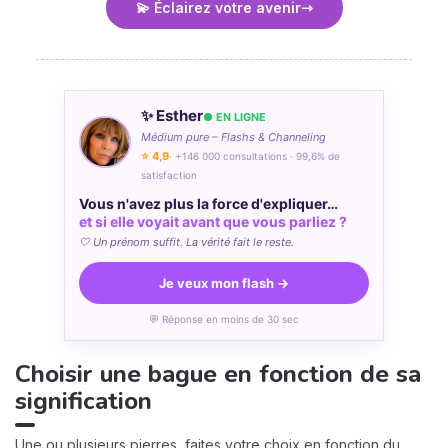
💫 Éclairez votre avenir
✨ Esther
● EN LIGNE
Médium pure – Flashs & Channeling
⭐ 4,9
· +146 000 consultations · 99,6% de
satisfaction
Vous n'avez plus la force d'expliquer…
et si elle voyait avant que vous parliez ?
🤍 Un prénom suffit. La vérité fait le reste.
Je veux mon flash →
💬 Réponse en moins de 30 sec
Choisir une bague en fonction de sa
signification
Une ou plusieurs pierres, faites votre choix en fonction du