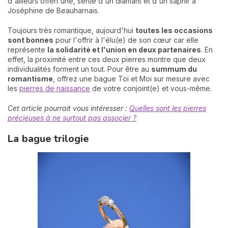
d'ailleurs offert une, sertie d'un diamant et d'un saphir à
Joséphine de Beauharnais.
Toujours très romantique, aujourd'hui
toutes les occasions
sont bonnes
pour l'offrir à l'élu(e) de son cœur car elle
représente
la solidarité et l'union en deux partenaires
. En
effet, la proximité entre ces deux pierres montre que deux
individualités forment un tout. Pour être au
summum du
romantisme
, offrez une bague Toi et Moi sur mesure avec
les
pierres de naissance
de votre conjoint(e) et vous-même.
Cet article pourrait vous intéresser :
Quelles sont les pierres
précieuses à ne surtout pas associer ?
La bague trilogie