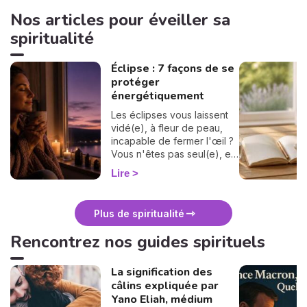
Nos articles pour éveiller sa
spiritualité
Éclipse : 7 façons de se
protéger
énergétiquement
Les éclipses vous laissent
vidé(e), à fleur de peau,
incapable de fermer l'œil ?
Vous n'êtes pas seul(e), et
surtout : ça se traverse en
Lire
douceur. Voici 7 gestes
simples et bienveillants pour
vous protéger
Plus de spiritualité
énergétiquement et
retrouver votre calme
Rencontrez nos guides spirituels
intérieur. 🛡️🌒
La signification des
câlins expliquée par
Yano Eliah, médium