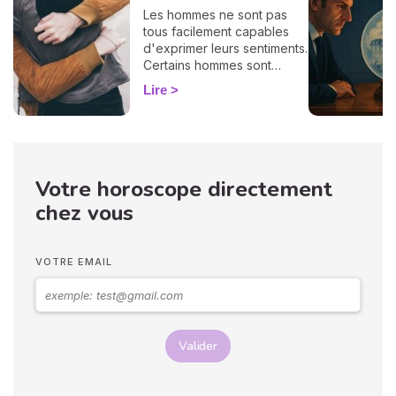
Les hommes ne sont pas
tous facilement capables
d'exprimer leurs sentiments.
Certains hommes sont
habitués à contrôler leurs
Lire
sentiments, par conséquent
il vous est difficile de
deviner ce qu'ils veulent ou
pensent de vous. Pourtant,
si vous observez son
Votre horoscope directement
langage corporel, vous
pouvez déchiffrer ses
chez vous
sentiments envers vous.
Vos langages corporels
peuvent signifier que vous
VOTRE EMAIL
marchez ensemble vers le
même chemin.
Valider