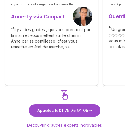
il y a un jour - stevegobeaut a consulté
il y a 2 jours
Quentin
Anne-Lyssia Coupart
Un grand
Il y a des guides , qui vous prennent par
✨✨✨✨✨
la main et vous mettent sur le chemin,
Vous m'av
Anne par sa gentillesse, c'est vous
complaisan
remettre en état de marche, sa
Agréable g
bienveillance, ça franchise vous apporte
✨🙏✨🙏✨
beaucoup de bonheur, elle vous dit avec
calmé le déroulement des étapes et vous
apprend la patience. Merci Anne pour tout
. Je me permets également d'inciter les
consultants à faire appel à vous . ❤️🙏🫶
Découvrez Anne-Lyssia Coupart
Déc
Appelez le
01 75 75 91 05
Découvrir d'autres experts incroyables