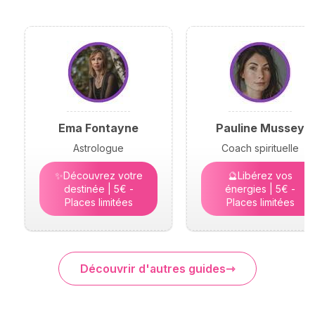
Ema Fontayne
Pauline Mussey
Astrologue
Coach spirituelle
✨Découvrez votre
🔮Libérez vos
destinée | 5€ -
énergies | 5€ -
Places limitées
Places limitées
Découvrir d'autres guides