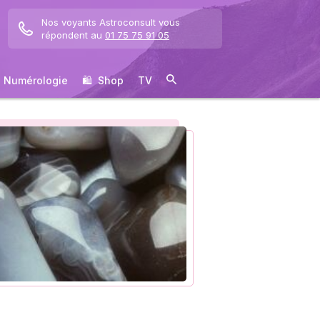
Nos voyants Astroconsult vous
répondent au
01 75 75 91 05
Numérologie
🛍 ️ Shop
TV