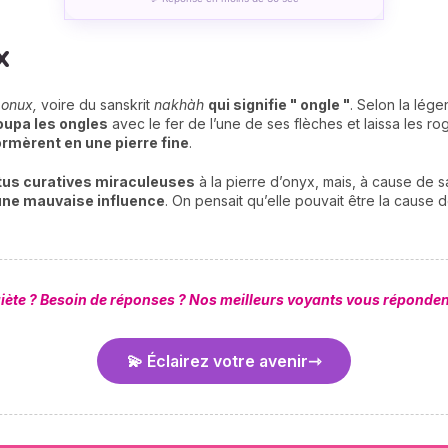
x
c
onux,
voire du sanskrit
nakhàh
qui signifie " ongle "
. Selon la lég
coupa les ongles
avec le fer de l’une de ses flèches et laissa les ro
ormèrent en une pierre fine
.
tus curatives miraculeuses
à la pierre d’onyx, mais, à cause de sa
une mauvaise influence
. On pensait qu’elle pouvait être la cause 
uiète ? Besoin de réponses ? Nos meilleurs voyants vous répond
💫 Éclairez votre avenir