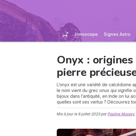
Horoscope
Signes Astro
Onyx : origines 
pierre précieus
L’onyx est une variété de calcédoine a
le nom vient du grec onux qui signifie o
bijoux dans l’antiquité, en Inde on lui a
quelles sont ses vertus ? Découvrez tou
Mis à jour le
6 juillet 2023
par
Pauline Mussey