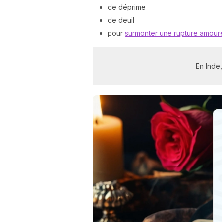
de déprime
de deuil
pour
surmonter une rupture amour
En Inde,