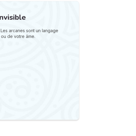
nvisible
 Les arcanes sont un langage
 ou de votre âme.
N
v
A
v
r
9