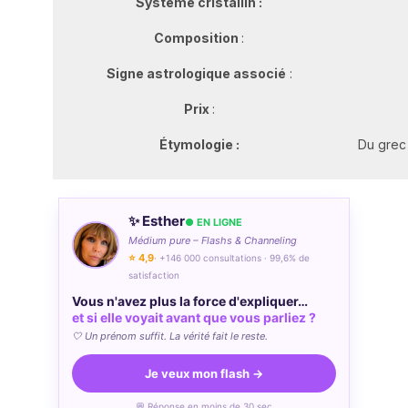
Système cristallin :
Composition
:
Signe astrologique associé
:
Prix
:
Étymologie :
Du grec 
✨ Esther
● EN LIGNE
Médium pure – Flashs & Channeling
⭐ 4,9
· +146 000 consultations · 99,6% de
satisfaction
Vous n'avez plus la force d'expliquer…
et si elle voyait avant que vous parliez ?
🤍 Un prénom suffit. La vérité fait le reste.
Je veux mon flash →
💬 Réponse en moins de 30 sec