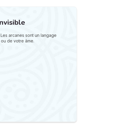
nvisible
 Les arcanes sont un langage
 ou de votre âme.
N
v
A
v
r
9