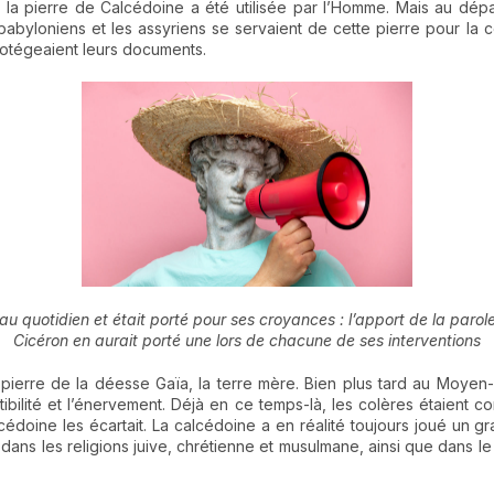
, la pierre de Calcédoine a été utilisée par l’Homme. Mais au dépa
babyloniens et les assyriens se servaient de cette pierre pour la 
rotégeaient leurs documents.
au quotidien et était porté pour ses croyances : l’apport de la parol
Cicéron en aurait porté une lors de chacune de ses interventions
la pierre de la déesse Gaïa, la terre mère. Bien plus tard au Moye
eptibilité et l’énervement. Déjà en ce temps-là, les colères étaien
cédoine les écartait. La calcédoine a en réalité toujours joué un 
ce dans les religions juive, chrétienne et musulmane, ainsi que dans