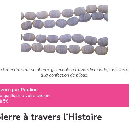
 extraite dans de nombreux gisements à travers le monde, mais les pr
à la confection de bijoux.
vers par Pauline
e qui illumine votre chemin
 à 5€
ierre à travers l’Histoire