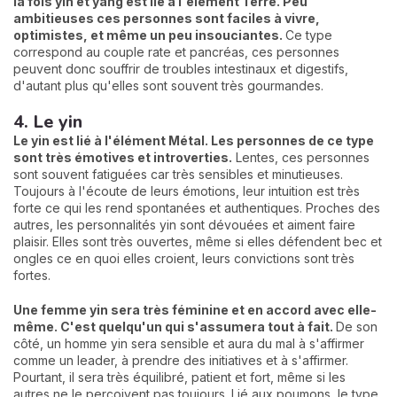
la fois yin et yang est lié à l'élément Terre. Peu
ambitieuses ces personnes sont faciles à vivre,
optimistes, et même un peu insouciantes.
Ce type
correspond au couple rate et pancréas, ces personnes
peuvent donc souffrir de troubles intestinaux et digestifs,
d'autant plus qu'elles sont souvent très gourmandes.
4. Le yin
Le yin est lié à l'élément Métal. Les personnes de ce type
sont très émotives et introverties.
Lentes, ces personnes
sont souvent fatiguées car très sensibles et minutieuses.
Toujours à l'écoute de leurs émotions, leur intuition est très
forte ce qui les rend spontanées et authentiques. Proches des
autres, les personnalités yin sont dévouées et aiment faire
plaisir. Elles sont très ouvertes, même si elles défendent bec et
ongles ce en quoi elles croient, leurs convictions sont très
fortes.
Une femme yin sera très féminine et en accord avec elle-
même. C'est quelqu'un qui s'assumera tout à fait.
De son
côté, un homme yin sera sensible et aura du mal à s'affirmer
comme un leader, à prendre des initiatives et à s'affirmer.
Pourtant, il sera très équilibré, patient et fort, même si les
autres ne le perçoivent pas toujours. Lié aux poumons, le type