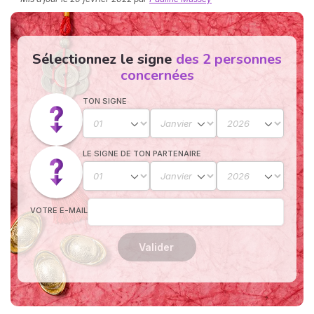
Sélectionnez le signe
des 2 personnes
concernées
TON SIGNE
N
v
LE SIGNE DE TON PARTENAIRE
A
v
r
9
VOTRE E-MAIL
Valider