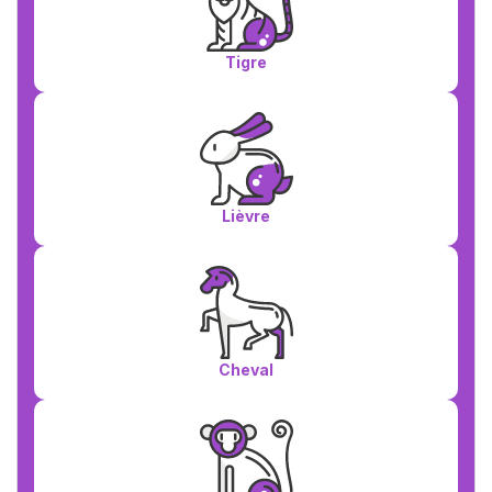
Tigre
Lièvre
Cheval