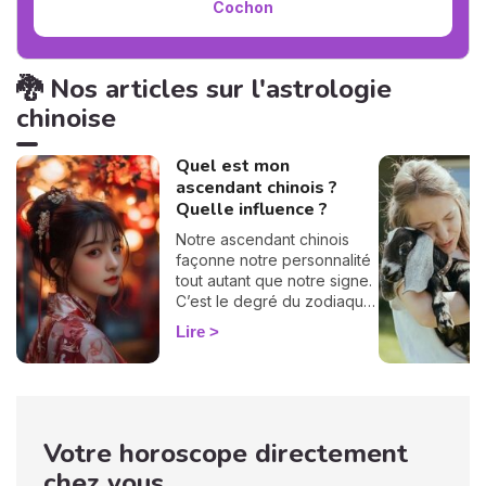
Cochon
🐉 Nos articles sur l'astrologie
chinoise
Quel est mon
ascendant chinois ?
Quelle influence ?
Notre ascendant chinois
façonne notre personnalité
tout autant que notre signe.
C’est le degré du zodiaque
qui montait au-dessus de
Lire
l’horizon au moment de
votre naissance qui le
détermine, mais ne prenez
pas peur, le calcul est
simple ! Vous avez
Votre horoscope directement
simplement besoin de
connaître votre date de
chez vous