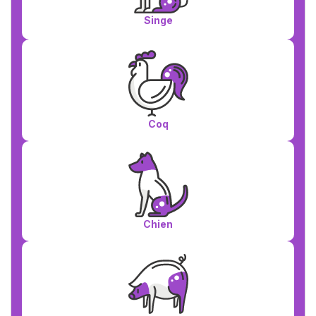
Singe
Coq
Chien