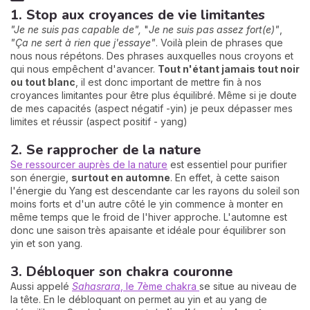
1. Stop aux croyances de vie limitantes
"Je ne suis pas capable de",
"
Je ne suis pas assez fort(e)"
,
"Ça ne sert à rien que j'essaye"
. Voilà plein de phrases que
nous nous répétons. Des phrases auxquelles nous croyons et
qui nous empêchent d'avancer.
Tout n'étant jamais tout noir
ou tout blanc
, il est donc important de mettre fin à nos
croyances limitantes pour être plus équilibré. Même si je doute
de mes capacités (aspect négatif -yin) je peux dépasser mes
limites et réussir (aspect positif - yang)
2. Se rapprocher de la nature
Se ressourcer auprès de la nature
est essentiel pour purifier
son énergie,
surtout en automne
. En effet, à cette saison
l'énergie du Yang est descendante car les rayons du soleil son
moins forts et d'un autre côté le yin commence à monter en
même temps que le froid de l'hiver approche. L'automne est
donc une saison très apaisante et idéale pour équilibrer son
yin et son yang.
3. Débloquer son chakra couronne
Aussi appelé
Sahasrara
, le 7ème chakra
se situe au niveau de
la tête. En le débloquant on permet au yin et au yang de