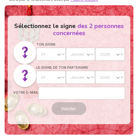
Sélectionnez le signe
des 2 personnes
concernées
TON SIGNE
N
v
LE SIGNE DE TON PARTENAIRE
A
v
r
9
VOTRE E-MAIL
Valider