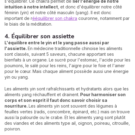
s'équilibrer. Ce chakra permet de
lier l'énergie de notre
intuition à notre intellect
, et donc d'équilibrer notre côté
féminin (yin) et notre côté masculin (yang). Il est donc
important de r
ééquilibrer son chakra
couronne, notamment par
le biais de la méditation.
4. Équilibrer son assiette
L'équilibre entre le yin et le yang passe aussi par
l'assiette.
En médecine traditionnelle chinoise les aliments
sont classés, suivant 5 saveurs, chacune apportant ses
bienfaits à un organe. Le sucré pour l'estomac, l'acide pour les
poumons, le salé pour les reins, l'aigre pour le foie et l'amer
pour le cœur. Mais chaque aliment possède aussi une énergie
yin ou yang.
Les aliments yin sont rafraîchissants et hydratants alors que les
aliments yang réchauffent et drainent.
Pour harmoniser son
corps et son esprit il faut donc savoir choisir sa
nourriture.
Les aliments yin sont souvent des légumes à
feuilles vertes (radis, concombre, épinard, etc.) mais on trouve
aussi la palourde ou le crabe. Et les aliments yang sont plutôt
des viandes et des aliments type ail, oignon, poireau, citrouille,
poivron.