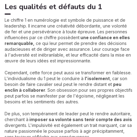
Les qualités et défauts du 1
Le chiffre 1 en numérologie est symbole de puissance et de
leadership. Il incarne une créativité débordante, une volonté
de fer et une persévérance à toute épreuve. Les personnes
influencées par ce chiffre possèdent
une confiance en elles
remarquable,
ce qui leur permet de prendre des décisions
audacieuses et de diriger avec assurance. Leur courage face
à l'adversité est inébranlable, et leur efficacité dans la mise en
œuvre de leurs idées est impressionnante.
Cependant, cette force peut aussi se transformer en faiblesse.
L'individualisme du 1 peut le conduire à
l'isolement
, car son
besoin de faire cavalier seul peut le rendre distant et
peu
enclin à collaborer
. Son obsession pour ses propres objectifs
peut parfois se manifester par de l'égoïsme, négligeant les
besoins et les sentiments des autres.
De plus, son tempérament de leader peut le rendre autoritaire,
cherchant à
imposer sa volonté sans tenir compte des avis
divergents. L'impulsivité est également un trait marquant, car sa
nature passionnée le pousse parfois à agir précipitamment,
sans toujours réfléchir aux conséquences.