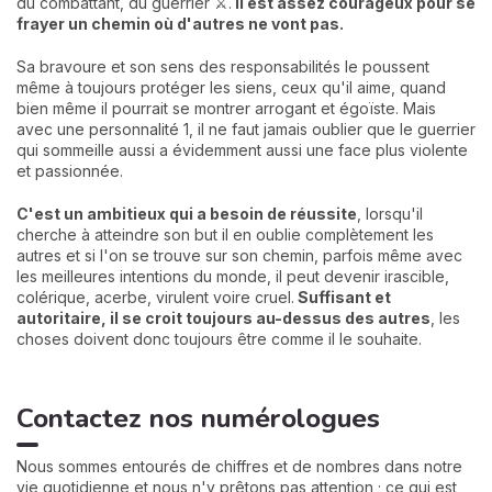
du combattant, du guerrier ⚔️.
Il est assez courageux pour se
frayer un chemin où d'autres ne vont pas.
Sa bravoure et son sens des responsabilités le poussent
même à toujours protéger les siens, ceux qu'il aime, quand
bien même il pourrait se montrer arrogant et égoïste. Mais
avec une personnalité 1, il ne faut jamais oublier que le guerrier
qui sommeille aussi a évidemment aussi une face plus violente
et passionnée.
C'est un ambitieux qui a besoin de réussite
, lorsqu'il
cherche à atteindre son but il en oublie complètement les
autres et si l'on se trouve sur son chemin, parfois même avec
les meilleures intentions du monde, il peut devenir irascible,
colérique, acerbe, virulent voire cruel.
Suffisant et
autoritaire, il se croit toujours au-dessus des autres
, les
choses doivent donc toujours être comme il le souhaite.
Contactez nos numérologues
Nous sommes entourés de chiffres et de nombres dans notre
vie quotidienne et nous n'y prêtons pas attention ; ce qui est