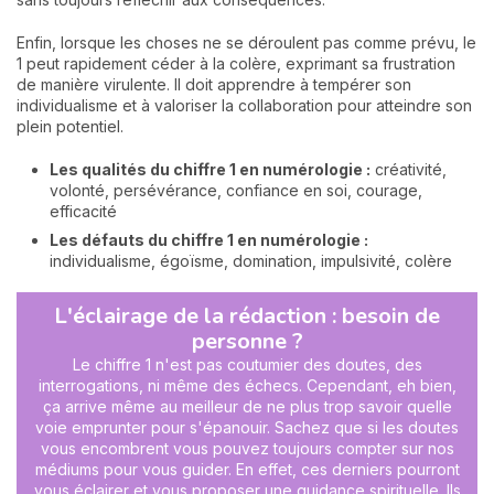
Enfin, lorsque les choses ne se déroulent pas comme prévu, le
1 peut rapidement céder à la colère, exprimant sa frustration
de manière virulente. Il doit apprendre à tempérer son
individualisme et à valoriser la collaboration pour atteindre son
plein potentiel.
Les qualités du chiffre 1 en numérologie :
créativité,
volonté, persévérance, confiance en soi, courage,
efficacité
Les défauts du chiffre 1 en numérologie :
individualisme, égoïsme, domination, impulsivité, colère
L'éclairage de la rédaction : besoin de
personne ?
Le chiffre 1 n'est pas coutumier des doutes, des
interrogations, ni même des échecs. Cependant, eh bien,
ça arrive même au meilleur de ne plus trop savoir quelle
voie emprunter pour s'épanouir. Sachez que si les doutes
vous encombrent vous pouvez toujours compter sur nos
médiums pour vous guider. En effet, ces derniers
pourront
vous éclairer et vous proposer une
guidance spirituelle
. Ils