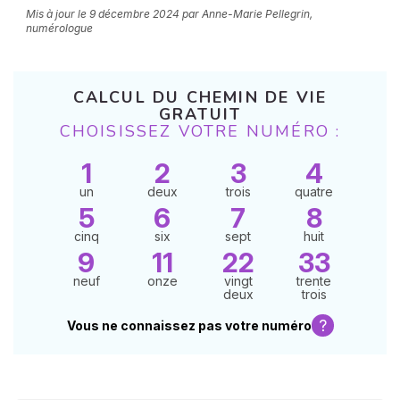
Mis à jour le
9 décembre 2024
par Anne-Marie Pellegrin,
numérologue
CALCUL DU CHEMIN DE VIE
GRATUIT
CHOISISSEZ VOTRE NUMÉRO :
1
2
3
4
N
v
un
deux
trois
quatre
A
5
6
7
8
v
r
cinq
six
sept
huit
9
11
22
33
9
neuf
onze
vingt
trente
deux
trois
?
Vous ne connaissez pas votre numéro