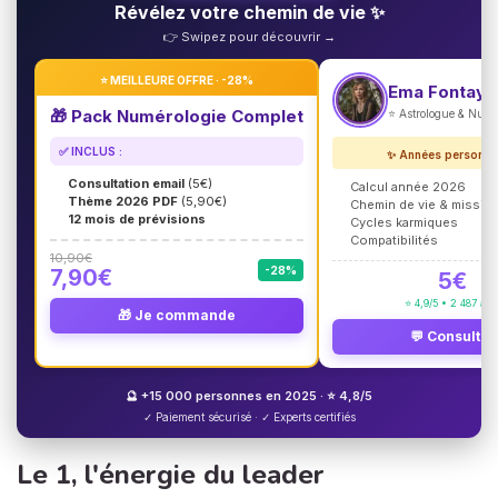
Révélez votre chemin de vie ✨
👉 Swipez pour découvrir →
⭐ MEILLEURE OFFRE · -28%
Ema Fontayn
🎁 Pack Numérologie Complet
⭐ Astrologue & Num
✅ INCLUS :
✨ Années personne
Consultation email
(5€)
Calcul année 2026
Thème 2026 PDF
(5,90€)
Chemin de vie & missio
12 mois de prévisions
Cycles karmiques
Compatibilités
10,90€
-28%
7,90€
5€
⭐ 4,9/5 • 2 487 avi
🎁 Je commande
💬 Consulter
🔮 +15 000 personnes en 2025 · ⭐ 4,8/5
✓ Paiement sécurisé · ✓ Experts certifiés
Le 1, l'énergie du leader