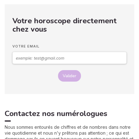
calcul de 30 secondes pour
la révéler. Suivez le guide :
on trouve votre nombre
Votre horoscope directement
personnel, puis votre
mission de septembre,
chez vous
chiffre par chiffre. 🔢
VOTRE EMAIL
Valider
Contactez nos numérologues
Nous sommes entourés de chiffres et de nombres dans notre
vie quotidienne et nous n'y prêtons pas attention ; ce qui est
dommage car ils en savent beaucoup sur notre personnalité et