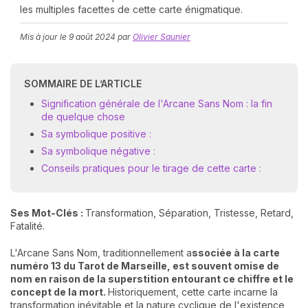
les multiples facettes de cette carte énigmatique.
Mis à jour le
9 août 2024
par
Olivier Saunier
SOMMAIRE DE L’ARTICLE
Signification générale de l'Arcane Sans Nom : la fin
de quelque chose
N
Sa symbolique positive :
v
Sa symbolique négative :
A
Conseils pratiques pour le tirage de cette carte :
v
r
9
Ses Mot-Clés :
Transformation, Séparation, Tristesse, Retard,
Fatalité.
L'Arcane Sans Nom, traditionnellement a
ssociée à la carte
numéro 13 du Tarot de Marseille, est souvent omise de
nom en raison de la superstition entourant ce chiffre et le
concept de la mort.
Historiquement, cette carte incarne la
transformation inévitable et la nature cyclique de l'existence,