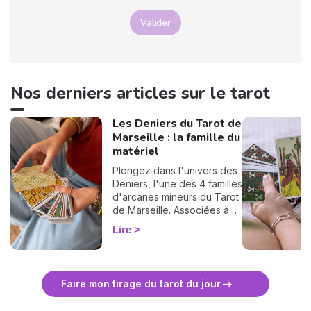
Valider
Nos derniers articles sur le tarot
Les Deniers du Tarot de
Marseille : la famille du
matériel
Plongez dans l'univers des
Deniers, l'une des 4 familles
d'arcanes mineurs du Tarot
de Marseille. Associées à
l'élément Terre, ces cartes
Lire
éclairent votre vie
professionnelle, financière
et tout ce qui se construit
dans la durée. Découvrez
Faire mon tirage du tarot du jour
leur signification complète
et ce qu'elles révèlent dans