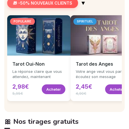
▼
🎁 -50% NOUVEAUX CLIENTS
POPULAIRE
SPIRITUEL
Tarot Oui-Non
Tarot des Anges
La réponse claire que vous
Votre ange veut vous parler,
attendez, maintenant
écoutez son message
2,98€
2,45€
Acheter
Acheter
5,95€
4,90€
🎀 Nos tirages gratuits