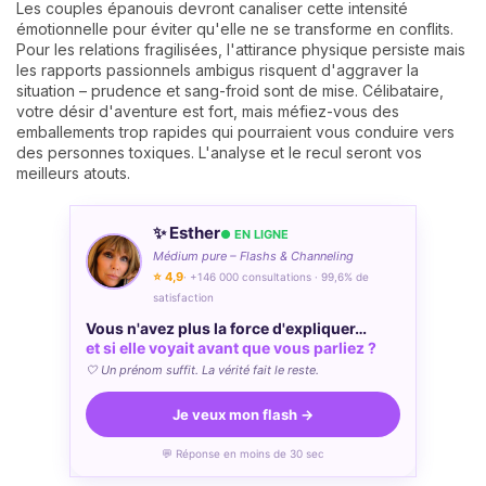
Les couples épanouis devront canaliser cette intensité
émotionnelle pour éviter qu'elle ne se transforme en conflits.
Pour les relations fragilisées, l'attirance physique persiste mais
les rapports passionnels ambigus risquent d'aggraver la
situation – prudence et sang-froid sont de mise. Célibataire,
votre désir d'aventure est fort, mais méfiez-vous des
emballements trop rapides qui pourraient vous conduire vers
des personnes toxiques. L'analyse et le recul seront vos
meilleurs atouts.
✨ Esther
● EN LIGNE
Médium pure – Flashs & Channeling
⭐ 4,9
· +146 000 consultations · 99,6% de
satisfaction
Vous n'avez plus la force d'expliquer…
et si elle voyait avant que vous parliez ?
🤍 Un prénom suffit. La vérité fait le reste.
Je veux mon flash →
💬 Réponse en moins de 30 sec