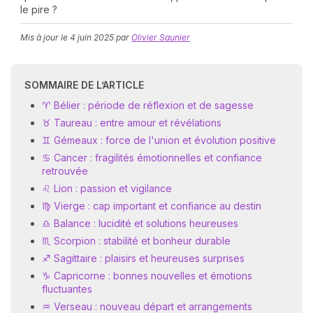
le pire ?
Mis à jour le
4 juin 2025
par
Olivier Saunier
SOMMAIRE DE L’ARTICLE
♈ Bélier : période de réflexion et de sagesse
♉ Taureau : entre amour et révélations
N
♊ Gémeaux : force de l'union et évolution positive
v
♋ Cancer : fragilités émotionnelles et confiance
A
retrouvée
v
r
♌ Lion : passion et vigilance
♍ Vierge : cap important et confiance au destin
9
♎ Balance : lucidité et solutions heureuses
♏ Scorpion : stabilité et bonheur durable
♐ Sagittaire : plaisirs et heureuses surprises
♑ Capricorne : bonnes nouvelles et émotions
fluctuantes
♒ Verseau : nouveau départ et arrangements