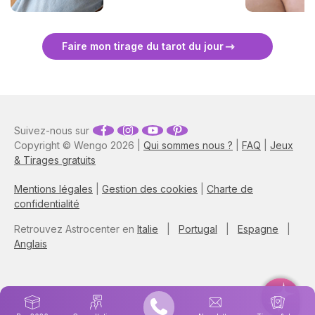
professionnelle, financière
et tout ce qui se construit
dans la durée. Découvrez
Faire mon tirage du tarot du jour
leur signification complète
et ce qu'elles révèlent dans
votre tirage.
Suivez-nous sur
Copyright © Wengo 2026 |
Qui sommes nous ?
|
FAQ
|
Jeux
& Tirages gratuits
Mentions légales
|
Gestion des cookies
|
Charte de
confidentialité
Retrouvez Astrocenter en
Italie
|
Portugal
|
Espagne
|
Anglais