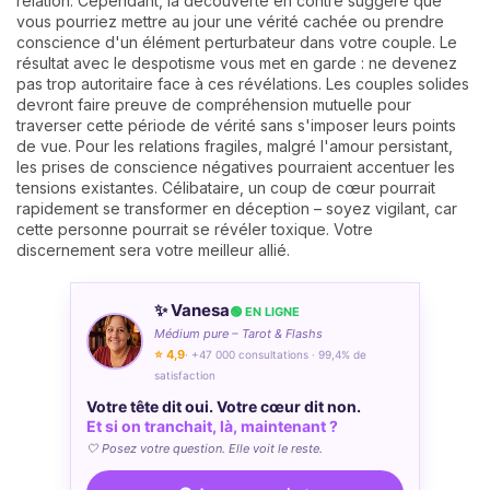
relation. Cependant, la découverte en contre suggère que
vous pourriez mettre au jour une vérité cachée ou prendre
conscience d'un élément perturbateur dans votre couple. Le
résultat avec le despotisme vous met en garde : ne devenez
pas trop autoritaire face à ces révélations. Les couples solides
devront faire preuve de compréhension mutuelle pour
traverser cette période de vérité sans s'imposer leurs points
de vue. Pour les relations fragiles, malgré l'amour persistant,
les prises de conscience négatives pourraient accentuer les
tensions existantes. Célibataire, un coup de cœur pourrait
rapidement se transformer en déception – soyez vigilant, car
cette personne pourrait se révéler toxique. Votre
discernement sera votre meilleur allié.
✨ Vanesa
🟢 EN LIGNE
Médium pure – Tarot & Flashs
⭐ 4,9
· +47 000 consultations · 99,4% de
satisfaction
Votre tête dit oui. Votre cœur dit non.
Et si on tranchait, là, maintenant ?
🤍 Posez votre question. Elle voit le reste.