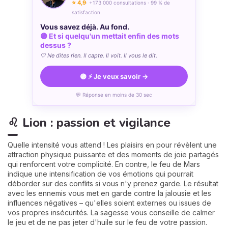
⭐ 4,9
· +173 000 consultations · 99 % de
satisfaction
Vous savez déjà. Au fond.
🟣 Et si quelqu'un mettait enfin des mots
dessus ?
🤍 Ne dites rien. Il capte. Il voit. Il vous le dit.
🟣 ⚡ Je veux savoir →
💬 Réponse en moins de 30 sec
♌ Lion : passion et vigilance
Quelle intensité vous attend ! Les plaisirs en pour révèlent une
attraction physique puissante et des moments de joie partagés
qui renforcent votre complicité. En contre, le feu de Mars
indique une intensification de vos émotions qui pourrait
déborder sur des conflits si vous n'y prenez garde. Le résultat
avec les ennemis vous met en garde contre la jalousie et les
influences négatives – qu'elles soient externes ou issues de
vos propres insécurités. La sagesse vous conseille de calmer
le jeu et de ne pas jeter d'huile sur le feu de votre passion.