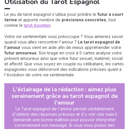
Utilisation du Tarot Espagnol
Le jeu de tarot espagnol s'utilise pour prédire le
futur à court
terme
et apporte nombre de
précisions concrètes
, tout
comme le
tarot égyptien
.
Votre vie sentimentale vous préoccupe ? Vous aimeriez savoir
quand vous allez rencontrer l'amour ?
Le tarot espagnol de
l'amour
vous vient en aide afin de mieux appréhender votre
futur amoureux
. Son tirage en croix à 5 cartes analyse votre
présent amoureux ainsi que votre futur sexuel, matériel, social
et affectif. Que vous soyez en couple ou célibataire, les cartes
espagnoles vous délivreront des indications précises quant à
l'évolution de votre vie sentimentale.
L'éclairage de la rédaction : aimez plus
sereinement grâce au tarot espagnol de
l'amour
Le Tarot espagnol de l'amour permet véritablement
d'obtenir des réponses précises et d'y voir clair mais il
demande une bonne maîtrise pour pouvoir interpréter
correctement son message. Si vous vous posez des