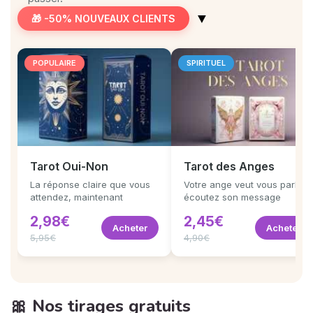
▼
🎁 -50% NOUVEAUX CLIENTS
POPULAIRE
SPIRITUEL
Tarot Oui-Non
Tarot des Anges
La réponse claire que vous
Votre ange veut vous parler,
attendez, maintenant
écoutez son message
2,98€
2,45€
Acheter
Acheter
5,95€
4,90€
🎀 Nos tirages gratuits