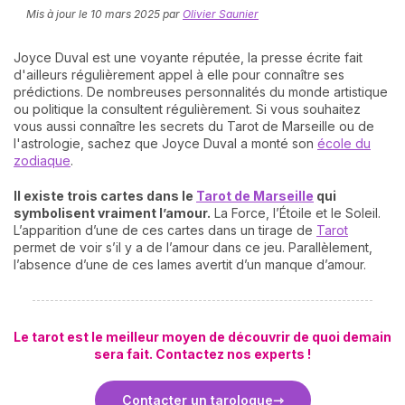
Mis à jour le
10 mars 2025
par
Olivier Saunier
Joyce Duval est une voyante réputée, la presse écrite fait
d'ailleurs régulièrement appel à elle pour connaître ses
prédictions. De nombreuses personnalités du monde artistique
ou politique la consultent régulièrement. Si vous souhaitez
vous aussi connaître les secrets du Tarot de Marseille ou de
l'astrologie, sachez que Joyce Duval a monté son
école du
zodiaque
.
N
v
Il existe trois cartes dans le
Tarot de Marseille
qui
A
symbolisent vraiment l’amour.
La Force, l’Étoile et le Soleil.
v
L’apparition d’une de ces cartes dans un tirage de
Tarot
r
permet de voir s’il y a de l’amour dans ce jeu. Parallèlement,
l’absence d’une de ces lames avertit d’un manque d’amour.
9
Le tarot est le meilleur moyen de découvrir de quoi demain
sera fait. Contactez nos experts !
Contacter un tarologue