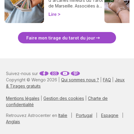
d'arcanes mineurs du Tarot
de Marseille. Associées à
l'élément Terre, ces cartes
Lire
éclairent votre vie
professionnelle, financière
et tout ce qui se construit
dans la durée. Découvrez
Faire mon tirage du tarot du jour
leur signification complète
et ce qu'elles révèlent dans
votre tirage.
Suivez-nous sur
Copyright © Wengo 2026 |
Qui sommes nous ?
|
FAQ
|
Jeux
& Tirages gratuits
Mentions légales
|
Gestion des cookies
|
Charte de
confidentialité
Retrouvez Astrocenter en
Italie
|
Portugal
|
Espagne
|
Anglais