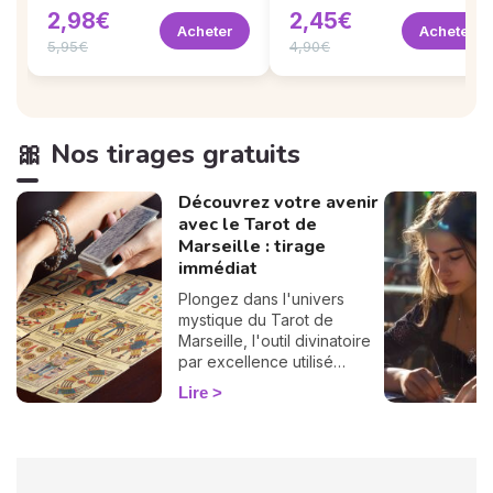
2,98€
2,45€
Acheter
Acheter
5,95€
4,90€
🎀 Nos tirages gratuits
Découvrez votre avenir
avec le Tarot de
Marseille : tirage
immédiat
Plongez dans l'univers
mystique du Tarot de
Marseille, l'outil divinatoire
par excellence utilisé
depuis des siècles pour
Lire
éclairer l'avenir. Profitez
dès maintenant de votre
tirage gratuit et
personnalisé !