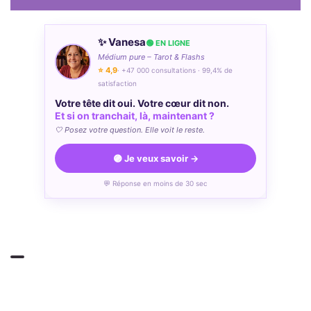
✨ Vanesa
🟢 EN LIGNE
Médium pure – Tarot & Flashs
⭐ 4,9
· +47 000 consultations · 99,4% de
satisfaction
Votre tête dit oui. Votre cœur dit non.
Et si on tranchait, là, maintenant ?
🤍 Posez votre question. Elle voit le reste.
🟣 Je veux savoir →
💬 Réponse en moins de 30 sec
L'avis de la rédaction : faites appel à
nos tarologues experts
Un tirage de tarot, c'est comme un livre écrit dans une langue
ancienne, riche et parfois complexe. Cette langue, c'est celle
des cartes du tarot, et la déchiffrer demande des années
d'apprentissage et de pratique. Un tarologue expérimenté est