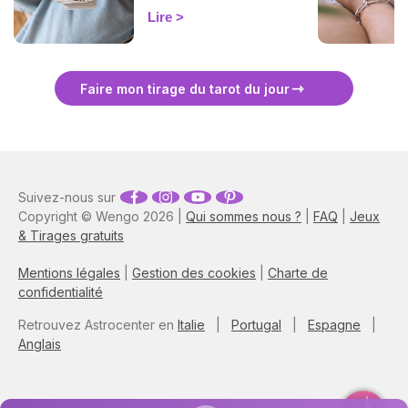
l'élément Terre, ces cartes
Lire
éclairent votre vie
professionnelle, financière
et tout ce qui se construit
dans la durée. Découvrez
Faire mon tirage du tarot du jour
leur signification complète
et ce qu'elles révèlent dans
votre tirage.
Suivez-nous sur
Copyright © Wengo 2026 |
Qui sommes nous ?
|
FAQ
|
Jeux
& Tirages gratuits
Mentions légales
|
Gestion des cookies
|
Charte de
confidentialité
Retrouvez Astrocenter en
Italie
|
Portugal
|
Espagne
|
Anglais