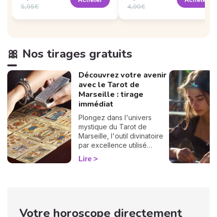
5,95€
4,90€
🎀 Nos tirages gratuits
Découvrez votre avenir
avec le Tarot de
Marseille : tirage
immédiat
Plongez dans l'univers
mystique du Tarot de
Marseille, l'outil divinatoire
par excellence utilisé
depuis des siècles pour
Lire
éclairer l'avenir. Profitez
dès maintenant de votre
tirage gratuit et
personnalisé !
Votre horoscope directement