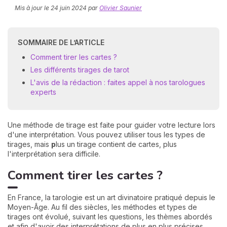
Mis à jour le
24 juin 2024
par
Olivier Saunier
SOMMAIRE DE L’ARTICLE
Comment tirer les cartes ?
Les différents tirages de tarot
L'avis de la rédaction : faites appel à nos tarologues
experts
N
v
A
v
Une méthode de tirage est faite pour guider votre lecture lors
r
d'une interprétation. Vous pouvez utiliser tous les types de
tirages, mais
p
lus un tirage contient de cartes, plus
9
l'interprétation sera difficile.
Comment tirer les cartes ?
En France, la tarologie est un art divinatoire pratiqué depuis le
Moyen-Âge. Au fil des siècles, les méthodes et types de
tirages ont évolué, suivant les questions, les thèmes abordés
et afin d'avoir des interprétations de plus en plus précises.