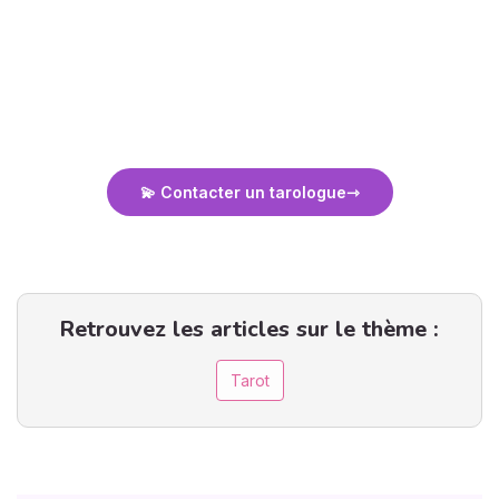
un traducteur de ces symboles, capable de vous aider à
comprendre leur signification profonde et leur résonance dans
votre vie. C'est une expertise précieuse, un art délicat qui allie
intuition et connaissance. Alors, prêt à tourner la page et à
découvrir ce que les cartes ont à vous dire ?
💫 Contacter un tarologue
Retrouvez les articles sur le thème :
Tarot