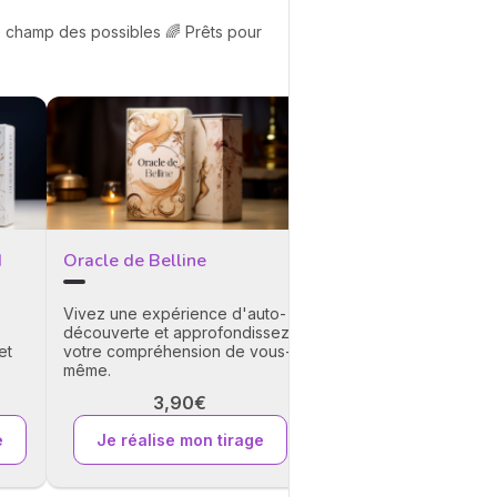
le champ des possibles 🌈 Prêts pour
La Croix Celtique A
Avec ce tirage, plong
l'inconnu de l'amour e
illuminez votre chemin
amoureux !
d
Oracle de Belline
11€
Vivez une expérience d'auto-
Je démarre mon t
découverte et approfondissez
et
votre compréhension de vous-
même.
3,90€
e
Je réalise mon tirage