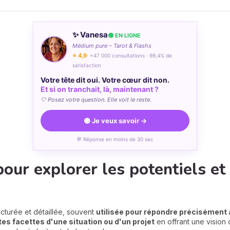
✨ Vanesa
🟢 EN LIGNE
Médium pure – Tarot & Flashs
⭐ 4,9
· +47 000 consultations · 99,4% de
satisfaction
Votre tête dit oui. Votre cœur dit non.
Et si on tranchait, là, maintenant ?
🤍 Posez votre question. Elle voit le reste.
🟣 Je veux savoir →
💬 Réponse en moins de 30 sec
pour explorer les potentiels et
cturée et détaillée, souvent
utilisée pour répondre précisément 
tes facettes d'une situation ou d'un projet
en offrant une vision