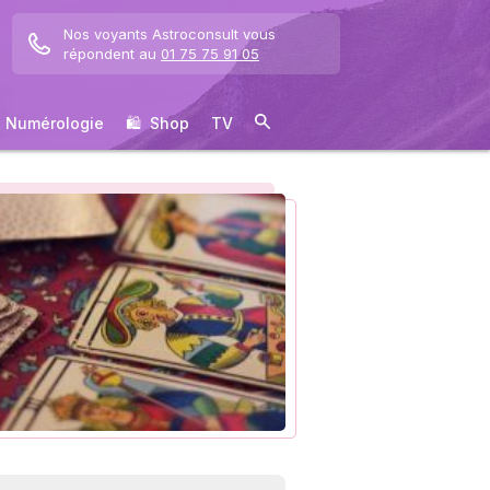
Nos voyants Astroconsult vous
répondent au
01 75 75 91 05
Numérologie
🛍 ️ Shop
TV