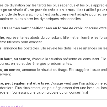
es de divination par les tarots les plus répandus et les plus appréci
rage se révèle d'une grande précision lorsqu'il est utilisé pou
ériode de trois à six mois. Il est particulièrement adapté pour éclai
complexes ou explorer les dynamiques relationnelles.
uatre lames sont positionnées en forme de croi
x
, chacune offran
che
, représente les atouts du consultant. Elle met en lumière les for
tre utilisées pour avancer.
e
, annonce les obstacles. Elle révèle les défis, les résistances ou l
en haut, au centre
, évoque la situation présente du consultant. Elle
ui est en jeu et des énergies prédominantes.
s, au centre
, annonce le résultat du tirage. Elle suggère l'issue 
ervient.
e, peut également être tirée
. L'usage veut que l'on additionne e
ernière. Plus simplement, on peut également tirer une lame, au hasa
age en fournissant une vision globale ou un conseil final.