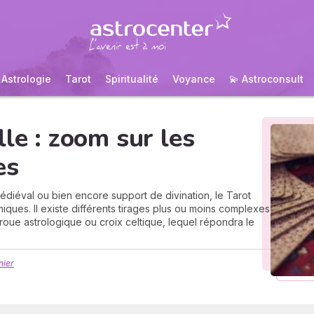
Astrologie
Tarot
Spiritualité
Voyance
💫 Astroconsult
lle : zoom sur les
es
médiéval ou bien encore support de divination, le Tarot
miques. Il existe différents tirages plus ou moins complexes
 roue astrologique ou croix celtique, lequel répondra le
nier