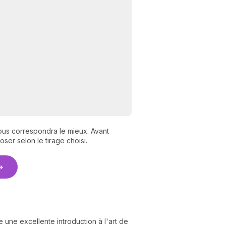
vous correspondra le mieux. Avant
N
ser selon le tirage choisi.
v
A
v
r
9
e une excellente introduction à l'art de