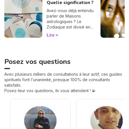
Quelle signification ?
Avez-vous déjà entendu
parler de Maisons
astrologiques ? Le
Zodiaque est divisé en
douze Maisons et chacune
Lire
correspond à une sphère
de votre vie : argent, travail,
amour, famille... Calculées à
partir de votre heure de
Posez vos questions
naissance, elles jouent un
rôle très important pour
mieux comprendre votre
Avec plusieurs milliers de consultations à leur actif, ces guides
personnalité et votre avenir.
spirituels font l'unanimité, presque 100% de consultants
Voici leurs significations !
satisfaits.
Posez-leur vos questions, ils vous attendent ! 💫