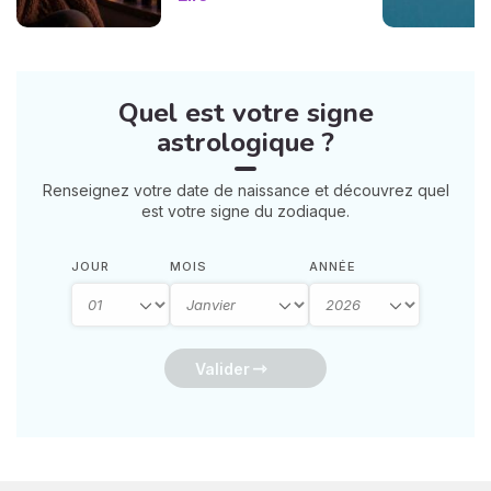
douceur. Voici 7 gestes
simples et bienveillants pour
vous protéger
énergétiquement et
retrouver votre calme
Quel est votre signe
intérieur. 🛡️🌒
astrologique ?
Renseignez votre date de naissance et découvrez quel
est votre signe du zodiaque.
JOUR
MOIS
ANNÉE
Valider