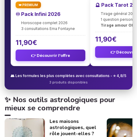
🔮 Pack Tarot 2
👑 PREMIUM
♾️ Pack Infini 2026
Tirage général 202
1 question personna
Horoscope complet 2026
Tirage amour OFF
3 consultations Ema Fontayne
11,90€
11,90€
👉 Découvrir 
👉 Découvrir l'offre
👥 Les formules les plus complètes avec consultations - ⭐ 4,8/5
3 produits disponibles
✨ Nos outils astrologiques pour
mieux se comprendre
Les maisons
astrologiques, quel
rôle jouent-elles ?