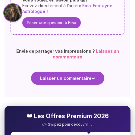
Ecrivez directement à l’auteur
Ema
Fontayne,
Astrologue
!
Poser une question à Ema
Envie de partager vos impressions ?
Laissez un
commentaire
Laisser un commentaire
👑 Les Offres Premium 2026
👉 Swipez pour découvrir →