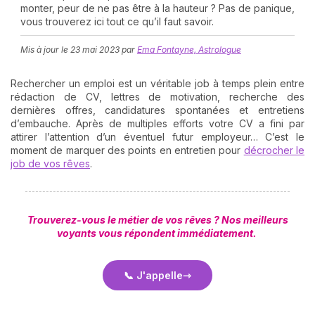
monter, peur de ne pas être à la hauteur ? Pas de panique,
vous trouverez ici tout ce qu’il faut savoir.
Mis à jour le
23 mai 2023
par
Ema Fontayne, Astrologue
Rechercher un emploi est un véritable job à temps plein entre
rédaction de CV, lettres de motivation, recherche des
dernières offres, candidatures spontanées et entretiens
d’embauche. Après de multiples efforts votre CV a fini par
N
attirer l’attention d’un éventuel futur employeur… C’est le
v
moment de marquer des points en entretien pour
décrocher le
A
job de vos rêves
.
v
r
9
Trouverez-vous le métier de vos rêves ? Nos meilleurs
voyants vous répondent immédiatement.
📞 J'appelle