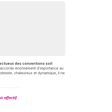
pectueux des conventions soit
N
, il accorde énormément d’importance au
v
ptimiste, chaleureux et dynamique, il ne
A
v
r
9
r affectif.