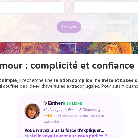
Envoyer
amour : complicité et confiance
t simple
, il recherche une
relation complice, honnête et basée s
ui souffler des idées d’aventures extraconjugales. Pour autant quand i
✨ Esther
● EN LIGNE
Médium pure – Flashs & Channeling
⭐ 4,9
· +146 000 consultations · 99,6% de
satisfaction
Vous n'avez plus la force d'expliquer…
et si elle voyait avant que vous parliez ?