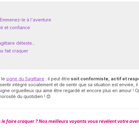
? Emmenez-le à l'aventure
té et confiance
ittaire déteste...
us fait craquer
 le
signe du Sagittaire
: il peut être
soit conformiste, actif et res
 sentir intégré socialement et de sentir que sa situation est enviée
n signe orgueilleux qui aime être regardé et encore plus en amour ! O
orosité du quotidien ! 😍
 le faire craquer ? Nos meilleurs voyants vous révèlent votre aveni