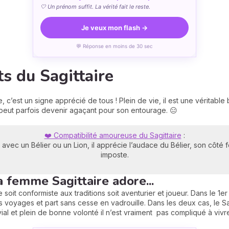
🤍 Un prénom suffit. La vérité fait le reste.
Je veux mon flash →
💬 Réponse en moins de 30 sec
ts du Sagittaire
, c’est un signe apprécié de tous ! Plein de vie, il est une véritab
eut parfois devenir agaçant pour son entourage. 😑
❤️ Compatibilité amoureuse du Sagittaire
:
 avec un Bélier ou un Lion, il apprécie l’audace du Bélier, son côté 
imposte.
a femme Sagittaire adore...
tre soit conformiste aux traditions soit aventurier et joueur. Dans le 1er
s voyages et part sans cesse en vadrouille. Dans les deux cas, le S
ovial et plein de bonne volonté il n’est vraiment pas compliqué à vivre