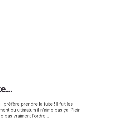
...
l préfère prendre la fuite ! Il fuit les
ent ou ultimatum il n’aime pas ça. Plein
ime pas vraiment l’ordre…