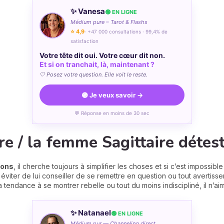
✨ Vanesa
🟢 EN LIGNE
Médium pure – Tarot & Flashs
⭐ 4,9
· +47 000 consultations · 99,4% de
satisfaction
Votre tête dit oui. Votre cœur dit non.
Et si on tranchait, là, maintenant ?
🤍 Posez votre question. Elle voit le reste.
🟣 Je veux savoir →
💬 Réponse en moins de 30 sec
e / la femme Sagittaire déteste
ions
, il cherche toujours à simplifier les choses et si c’est impossible i
iter de lui conseiller de se remettre en question ou tout avertissem
l a tendance à se montrer rebelle ou tout du moins indiscipliné, il n’a
✨ Natanael
🟢 EN LIGNE
Médium pur — Channeling direct