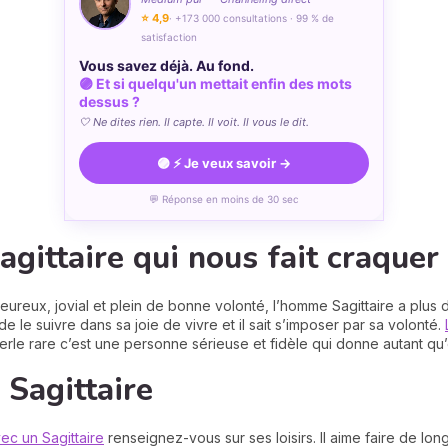
⭐ 4,9
· +173 000 consultations · 99 % de
satisfaction
Vous savez déjà. Au fond.
🟣 Et si quelqu'un mettait enfin des mots
dessus ?
🤍 Ne dites rien. Il capte. Il voit. Il vous le dit.
🟣 ⚡ Je veux savoir →
💬 Réponse en moins de 30 sec
agittaire qui nous fait craquer
eureux, jovial et plein de bonne volonté, l’homme Sagittaire a plus 
 le suivre dans sa joie de vivre et il sait s’imposer par sa volonté.
erle rare c’est une personne sérieuse et fidèle qui donne autant qu’
u Sagittaire
ec un Sagittaire
renseignez-vous sur ses loisirs. Il aime faire de l