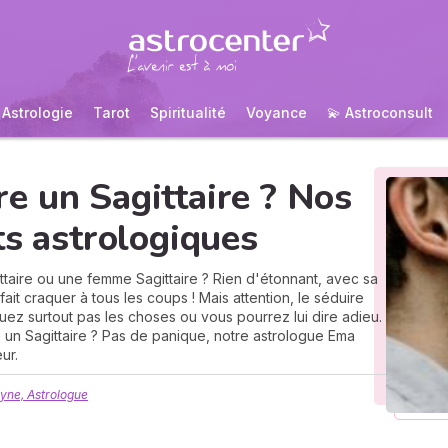
Astrologie
Tarot
Spiritualité
Voyance
💫 Astroconsult
e un Sagittaire ? Nos
ts astrologiques
aire ou une femme Sagittaire ? Rien d'étonnant, avec sa
it craquer à tous les coups ! Mais attention, le séduire
uez surtout pas les choses ou vous pourrez lui dire adieu.
n Sagittaire ? Pas de panique, notre astrologue Ema
ur.
yne, Astrologue