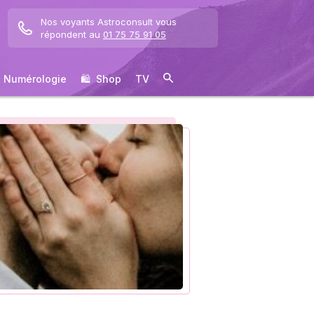
Nos voyants Astroconsult vous
répondent au
01 75 75 91 05
Numérologie
🛍 ️ Shop
TV