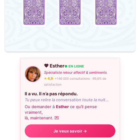
💖 Esther
● EN LIGNE
Spécialiste retour affectif & sentiments
⭐ 4,9
· +146 000 consultations · 99,6% de
satisfaction
Il a vu. Il n’a pas répondu.
Tu peux relire la conversation toute la nuit…
Ou demander à
Esther
ce qu’il pense
vraiment,
là, maintenant. 💌
Je veux savoir →