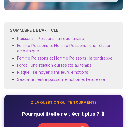
SOMMAIRE DE L’ARTICLE
Poissons - Poissons : un duo lunaire
Femme Poissons et Homme Poissons : une relation
empathique
Femme Poissons et Homme Poissons : la tendresse
Force : une relation qui résiste au temps
Risque : se noyer dans leurs émotions
Sexualité : entre passion, émotion et tendresse
🔮 LA QUESTION QUI TE TOURMENTE
Pourquoi il/elle ne t'écrit plus ? 📱