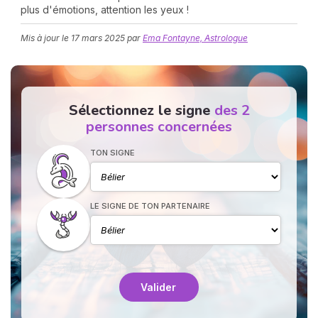
plus d'émotions, attention les yeux !
Mis à jour le
17 mars 2025
par
Ema Fontayne, Astrologue
Sélectionnez le signe
des 2
personnes concernées
N
v
TON SIGNE
A
v
r
LE SIGNE DE TON PARTENAIRE
9
Valider