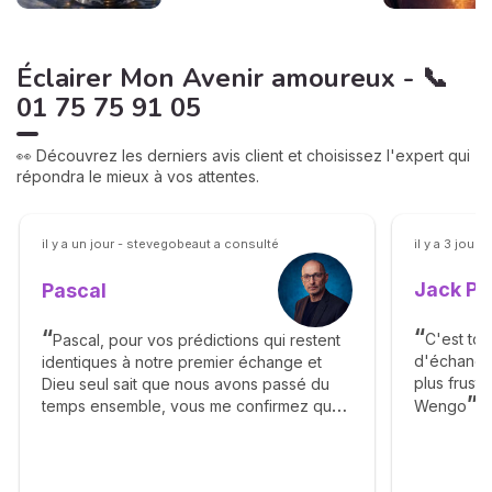
Éclairer Mon Avenir amoureux - 📞
01 75 75 91 05
👀 Découvrez les derniers avis client et choisissez l'expert qui
répondra le mieux à vos attentes.
il y a un jour - stevegobeaut a consulté
il y a 3 jour
Jack P
Pascal
C'est to
Pascal, pour vos prédictions qui restent
d'échanger
identiques à notre premier échange et
plus frust
Dieu seul sait que nous avons passé du
Wengo
temps ensemble, vous me confirmez que
le bout du tunnel arrivera et qu'enfin nous
allons avec ma moitié nous retrouver et
être heureux. Mon cher Pascal recevez