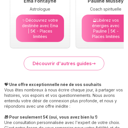
Ema Fontayne
Pauline Mussey
Astrologue
Coach spirituelle
✨Découvrez votre
🔮Libérez vos
destinée avec Ema
énergies avec
| 5€ - Places
Pauline | 5€ -
limitées
Places limitées
Découvrir d'autres guides
💝 Une offre exceptionnelle née de vos souhaits
Vous êtes nombreux à nous écrire chaque jour, à partager vos
histoires, vos espoirs et vos questionnements. Nous avons
entendu votre désir de connexion plus profonde, et nous y
répondons avec une offre inédite :
🎁 Pour seulement 5€ (oui, vous avez bien lu !)
Une consultation personnalisée avec l'expert de votre choix.
C'est notre façon de vous remercier pour votre fidélité et de