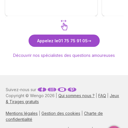
toute ma gratitude 🙏
Découvrez Pascal
Dé
Appelez le
01 75 75 91 05
Découvrir nos spécialistes des questions amoureuses
Suivez-nous sur
Copyright © Wengo 2026 |
Qui sommes nous ?
|
FAQ
|
Jeux
& Tirages gratuits
Mentions légales
|
Gestion des cookies
|
Charte de
confidentialité