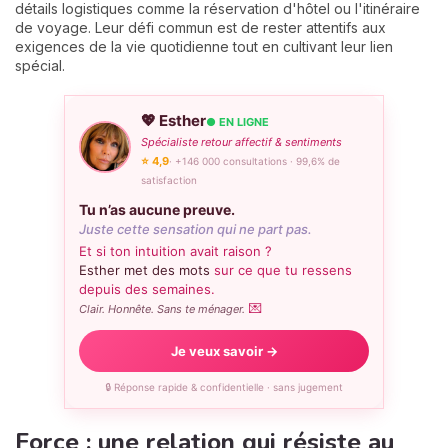
détails logistiques comme la réservation d'hôtel ou l'itinéraire
de voyage. Leur défi commun est de rester attentifs aux
exigences de la vie quotidienne tout en cultivant leur lien
spécial.
💖 Esther
● EN LIGNE
Spécialiste retour affectif & sentiments
⭐ 4,9
· +146 000 consultations · 99,6% de
satisfaction
Tu n’as aucune preuve.
Juste cette sensation qui ne part pas.
Et si ton intuition avait raison ?
Esther met des mots
sur ce que tu ressens
depuis des semaines.
💌
Clair. Honnête. Sans te ménager.
Je veux savoir →
🔒 Réponse rapide & confidentielle · sans jugement
Force : une relation qui résiste au