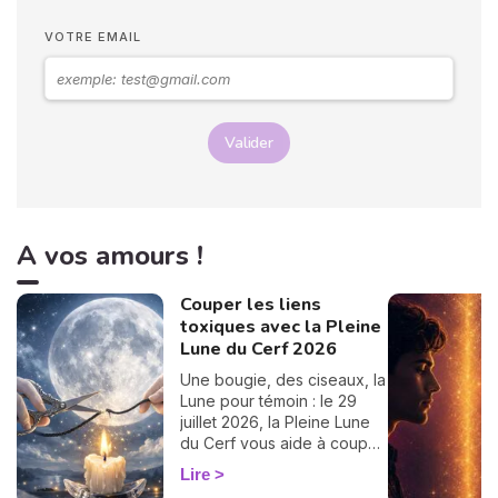
vous trouverez tout ici,
passez un bon moment ! 💖
VOTRE EMAIL
Valider
A vos amours !
Couper les liens
toxiques avec la Pleine
Lune du Cerf 2026
Une bougie, des ciseaux, la
Lune pour témoin : le 29
juillet 2026, la Pleine Lune
du Cerf vous aide à couper
un lien toxique. Le rituel pas
Lire
à pas.