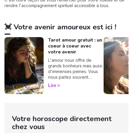
rendre l'accompagnement spirituel accessible à tous.
💓 Votre avenir amoureux est ici !
Tarot amour gratuit : un
coeur à coeur avec
votre avenir
L'amour nous offre de
grands bonheurs mais aussi
d'immenses peines. Vous
nous parlez souvent
d'amour dans vos
Lire
messages, vous nous
posez des questions, vous
avez envie de savoir, c'est
pourquoi nous avons
décidé de créer cette page
Votre horoscope directement
spéciale voyance amour.
Tirage de tarot amoureux,
chez vous
compatibilité, conseils...