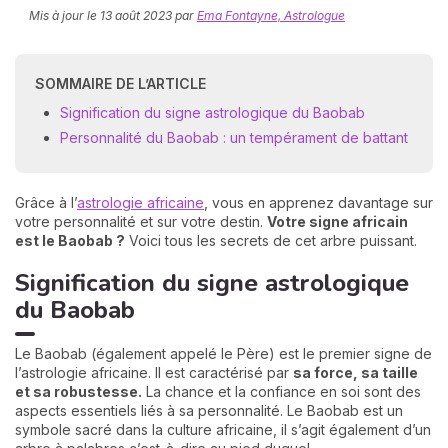
Mis à jour le
13 août 2023
par
Ema Fontayne, Astrologue
SOMMAIRE DE L’ARTICLE
Signification du signe astrologique du Baobab
Personnalité du Baobab : un tempérament de battant
N
Grâce à l’
astrologie africaine
, vous en apprenez davantage sur
v
votre personnalité et sur votre destin.
Votre signe africain
A
est le Baobab ?
Voici tous les secrets de cet arbre puissant.
v
r
Signification du signe astrologique
9
du Baobab
Le Baobab (également appelé le Père) est le premier signe de
l’astrologie africaine. Il est caractérisé par
sa force, sa taille
et sa robustesse.
La chance et la confiance en soi sont des
aspects essentiels liés à sa personnalité. Le Baobab est un
symbole sacré dans la culture africaine, il s’agit également d’un