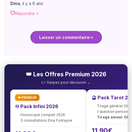
Dina
,
il y a 6 ans
Répondre >
Laisser un commentaire
👑 Les Offres Premium 2026
👉 Swipez pour découvrir →
🔮 Pack Tarot 2
👑 PREMIUM
♾️ Pack Infini 2026
Tirage général 202
1 question personna
Horoscope complet 2026
Tirage amour OFF
3 consultations Ema Fontayne
11,90€