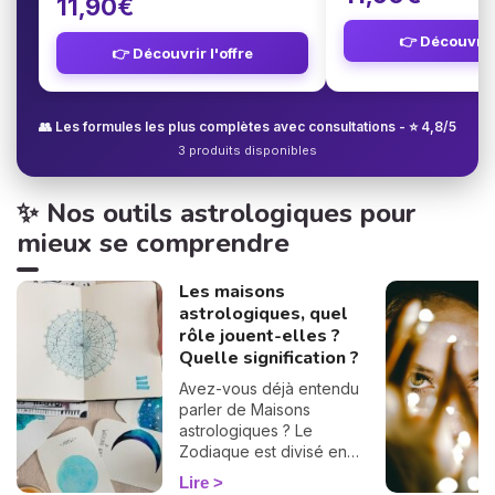
11,90€
👉 Découvrir 
👉 Découvrir l'offre
👥 Les formules les plus complètes avec consultations - ⭐ 4,8/5
3 produits disponibles
✨ Nos outils astrologiques pour
mieux se comprendre
Les maisons
astrologiques, quel
rôle jouent-elles ?
Quelle signification ?
Avez-vous déjà entendu
parler de Maisons
astrologiques ? Le
Zodiaque est divisé en
douze Maisons et chacune
Lire
correspond à une sphère