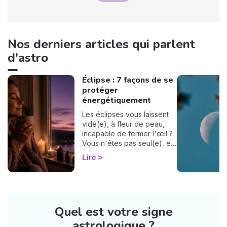
Nos derniers articles qui parlent
d'astro
Éclipse : 7 façons de se
protéger
énergétiquement
Les éclipses vous laissent
vidé(e), à fleur de peau,
incapable de fermer l'œil ?
Vous n'êtes pas seul(e), et
surtout : ça se traverse en
Lire
douceur. Voici 7 gestes
simples et bienveillants pour
vous protéger
énergétiquement et
retrouver votre calme
Quel est votre signe
intérieur. 🛡️🌒
astrologique ?