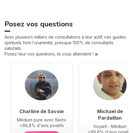
de votre vie : argent, travail,
amour, famille... Calculées à
partir de votre heure de
Posez vos questions
naissance, elles jouent un
rôle très important pour
mieux comprendre votre
Avec plusieurs milliers de consultations à leur actif, ces guides
personnalité et votre avenir.
spirituels font l'unanimité, presque 100% de consultants
Voici leurs significations !
satisfaits.
Posez-leur vos questions, ils vous attendent ! 💫
Charline de Savoie
Michael de
Pardaillan
Médium pure avec flashs
⭐99,8% d'avis positifs
Voyant - Médium
⭐99,8% d'avis positifs