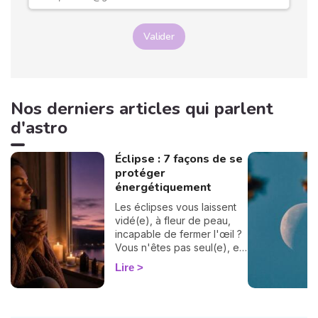
Valider
Nos derniers articles qui parlent
d'astro
Éclipse : 7 façons de se
protéger
énergétiquement
Les éclipses vous laissent
vidé(e), à fleur de peau,
incapable de fermer l'œil ?
Vous n'êtes pas seul(e), et
surtout : ça se traverse en
Lire
douceur. Voici 7 gestes
simples et bienveillants pour
vous protéger
énergétiquement et