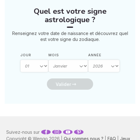
retrouver votre calme
Quel est votre signe
intérieur. 🛡️🌒
astrologique ?
Renseignez votre date de naissance et découvrez quel
est votre signe du zodiaque.
JOUR
MOIS
ANNÉE
Valider
Suivez-nous sur
Copyright © Wengo 2026 |
Qui sommes nous ?
|
FAQ
|
Jeux