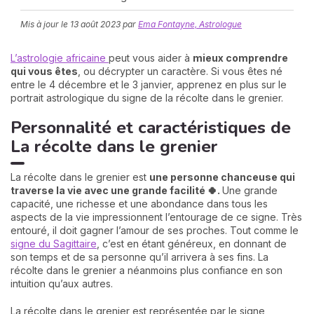
Mis à jour le
13 août 2023
par
Ema Fontayne, Astrologue
L’astrologie africaine
peut vous aider à
mieux comprendre
qui vous êtes
, ou décrypter un caractère. Si vous êtes né
entre le 4 décembre et le 3 janvier, apprenez en plus sur le
portrait astrologique du signe de la récolte dans le grenier.
Personnalité et caractéristiques de
N
La récolte dans le grenier
v
A
v
La récolte dans le grenier est
une personne chanceuse qui
r
traverse la vie avec une grande facilité 🍀.
Une grande
capacité, une richesse et une abondance dans tous les
9
aspects de la vie impressionnent l’entourage de ce signe. Très
entouré, il doit gagner l’amour de ses proches. Tout comme le
signe du Sagittaire
, c’est en étant généreux, en donnant de
son temps et de sa personne qu’il arrivera à ses fins. La
récolte dans le grenier a néanmoins plus confiance en son
intuition qu’aux autres.
La récolte dans le grenier est représentée par le signe