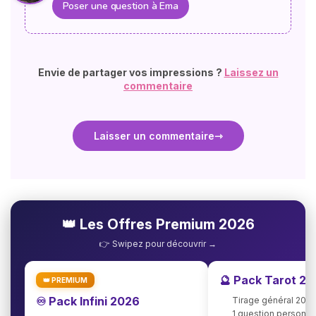
Poser une question à Ema
Envie de partager vos impressions ?
Laissez un
commentaire
Laisser un commentaire
👑 Les Offres Premium 2026
👉 Swipez pour découvrir →
🔮 Pack Tarot 2
👑 PREMIUM
♾️ Pack Infini 2026
Tirage général 202
1 question personna