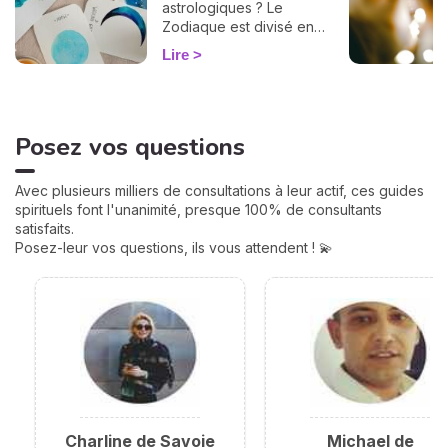
astrologiques ? Le
Zodiaque est divisé en
douze Maisons et chacune
Lire
correspond à une sphère
de votre vie : argent, travail,
amour, famille... Calculées à
partir de votre heure de
Posez vos questions
naissance, elles jouent un
rôle très important pour
mieux comprendre votre
Avec plusieurs milliers de consultations à leur actif, ces guides
personnalité et votre avenir.
spirituels font l'unanimité, presque 100% de consultants
Voici leurs significations !
satisfaits.
Posez-leur vos questions, ils vous attendent ! 💫
Charline de Savoie
Michael de