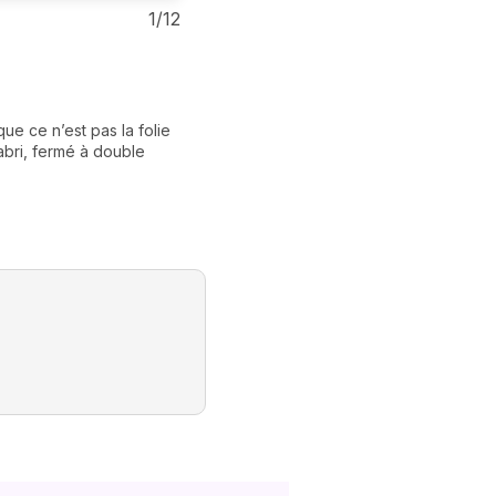
1/12
2. VIERGE
MAÎTRISE
 que ce n’est pas la folie
La
Vierge
est une vraie
mani
'abri, fermé à double
pulsions.
Très difficile
concern
contrôle pendant l’acte. Par 
propreté !