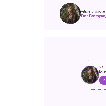
Article proposé
Ema Fontayne,
Vous
Ecri
Po