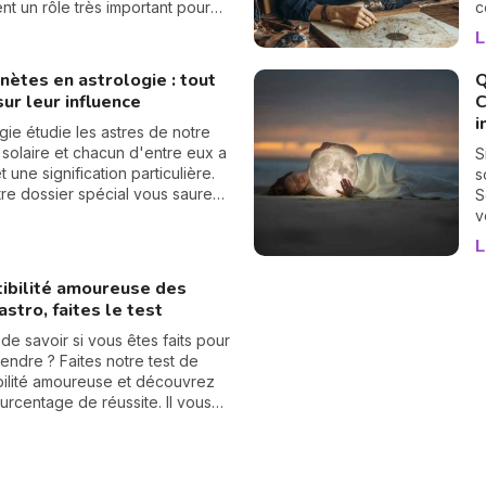
nt un rôle très important pour
c
votre avenir. Voici leurs
q
L
a
s
nètes en astrologie : tout
Q
C
sur leur influence
C
v
i
h
ogie étudie les astres de notre
n
solaire et chacun d'entre eux a
S
1
t une signification particulière.
s
l
re dossier spécial vous saurez
S
 ces planètes d'un point de vue
v
ique, astrologique et
l
L
ique. Elles n'auront plus aucun
m
our vous !
p
ibilité amoureuse des
s
astro, faites le test
p
q
 de savoir si vous êtes faits pour
s
endre ? Faites notre test de
e
bilité amoureuse et découvrez
urcentage de réussite. Il vous
e renseigner votre signe
ique et celui de votre conjoint
naître vos affinités. N'oubliez
e laisser un commentaire pour