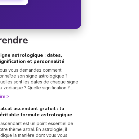
rendre
igne astrologique : dates,
ignification et personnalité
ous vous demandez comment
onnaître son signe astrologique ?
uelles sont les dates de chaque signe
u zodiaque ? Quelle signification ?
ersonnalité, qualités, défauts,
ire
ompatibilité, je vous dis tout sur chacun.
onne lecture ! ☄️
alcul ascendant gratuit : la
éritable formule astrologique
'ascendant est un point essentiel de
otre thème astral. En astrologie, il
ndique la manière dont vous vous