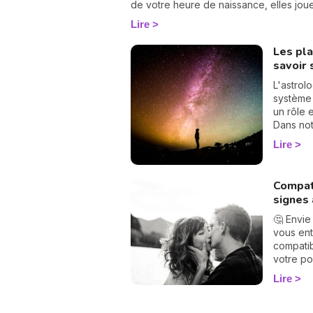
de votre heure de naissance, elles joue
mieux comprendre votre personnalité et 
Lire
significations !
Les pla
savoir 
L'astrol
système 
un rôle e
Dans not
tout sur
Lire
astronom
mytholog
secret p
Compat
signes 
🤔 Envie
vous ent
compati
votre po
suffit d
Lire
astrolog
pour con
pas de m