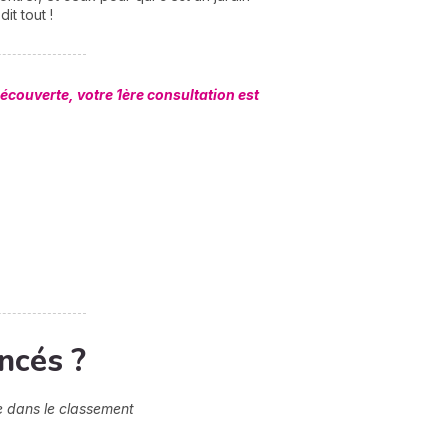
t tout !
couverte, votre 1ère consultation est
N
v
A
v
r
ncés ?
9
e dans le classement