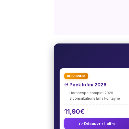
👑 PREMIUM
♾️ Pack Infini 2026
Horoscope complet 2026
3 consultations Ema Fontayne
11,90€
👉 Découvrir l'offre