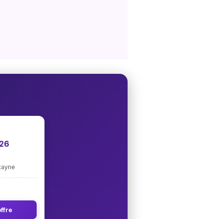
026
ntayne
ffre