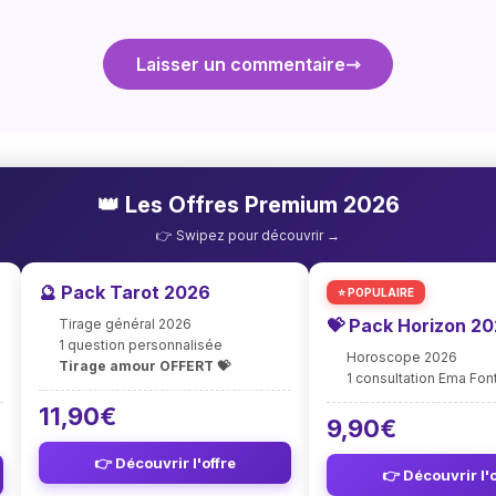
Laisser un commentaire
👑 Les Offres Premium 2026
👉 Swipez pour découvrir →
🔮 Pack Tarot 2026
⭐ POPULAIRE
💝 Pack Horizon 2
Tirage général 2026
1 question personnalisée
Horoscope 2026
Tirage amour OFFERT 💝
1 consultation Ema Fo
11,90€
9,90€
👉 Découvrir l'offre
👉 Découvrir l'o