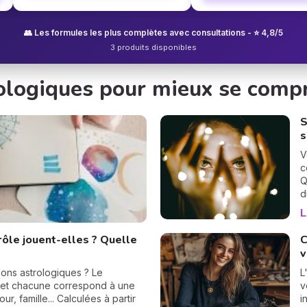
👥 Les formules les plus complètes avec consultations - ⭐ 4,8/5
3 produits disponibles
rologiques pour mieux se comp
S
s
V
c
Q
d
P
L
c
B
rôle jouent-elles ? Quelle
C
v
ons astrologiques ? Le
L
 et chacune correspond à une
v
ur, famille... Calculées à partir
i