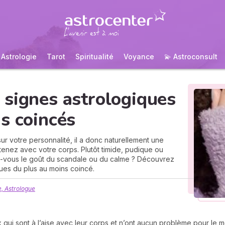
Astrologie
Tarot
Spiritualité
Voyance
💫 Astroconsult
 signes astrologiques
s coincés
sur votre personnalité, il a donc naturellement une
tenez avec votre corps. Plutôt timide, pudique ou
ez-vous le goût du scandale ou du calme ? Découvrez
ues du plus au moins coincé.
, Astrologue
ux qui sont à l’aise avec leur corps et n’ont aucun problème pour le m