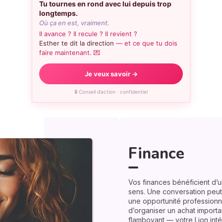
Tu tournes en rond avec lui depuis trop
longtemps.
Où ça en est, vraiment.
Il avance ? Il recule ? Il revient ?
Esther te dit la direction
— et ce que tu dois
faire maintenant. 💌
Je veux savoir →
🔒 Conseil d’action · confidentiel
Finance
Vos finances bénéficient d’u
sens. Une conversation peut
une opportunité professionne
d’organiser un achat importa
flamboyant — votre Lion inté