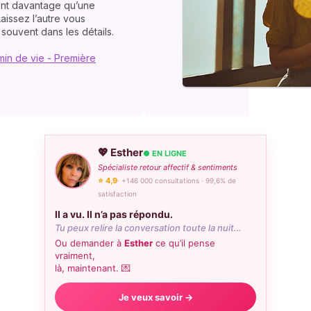
rent davantage qu’une
aissez l’autre vous
 souvent dans les détails.
min de vie - Première
💖 Esther
● EN LIGNE
Spécialiste retour affectif & sentiments
⭐ 4,9
· +146 000 consultations · 99,6% de
satisfaction
Il a vu. Il n’a pas répondu.
Tu peux relire la conversation toute la nuit…
Ou demander à
Esther
ce qu’il pense
vraiment,
là, maintenant. 💌
Je veux savoir →