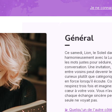
re d’une idée brillante. Restez
Je ne connai
 votre panache gagne encore en
rituel : avant de répondre,
 lumière dorée reliant votre
à tout maîtriser pour inspirer :
ir une porte que la volonté
Général
te pour vous parler - Premier
Ce samedi, Lion, le Soleil d
harmonieusement avec la Lu
les mots justes pour séduire,
conversation. Une invitation,
entre voisins peut devenir le
curieux plutôt que catégori
en force lorsqu’il écoute. Co
respirez trois fois et imagin
cœur à votre voix. Vous n’ave
chaque échange sincère peut
seule ne voyait pas.
💫 Quelqu'un de l'autre côté