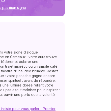
s pas mon signe
ans votre signe dialogue
ne en Gémeaux : votre aura trouve
 fédérer et éclairer une
N
 un trajet imprévu ou un simple café
v
 théâtre d’une idée brillante. Restez
A
que : votre panache gagne encore
v
nseil spirituel : avant de répondre,
r
ez une lumière dorée reliant votre
z pas à tout maîtriser pour inspirer :
9
 ouvrir une porte que la volonté
 insiste pour vous parler - Premier