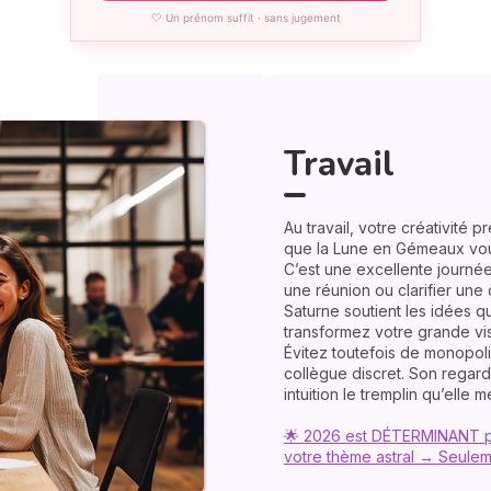
🤍 Un prénom suffit · sans jugement
Travail
Au travail, votre créativité 
que la Lune en Gémeaux vous 
C’est une excellente journée
une réunion ou clarifier une 
Saturne soutient les idées qu
transformez votre grande vis
Évitez toutefois de monopoli
collègue discret. Son regar
intuition le tremplin qu’elle mé
🌟 2026 est DÉTERMINANT p
votre thème astral → Seule