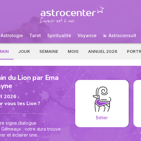
Astrologie
Tarot
Spiritualité
Voyance
💫 Astroconsult
MAIN
JOUR
SEMAINE
MOIS
ANNUEL 2026
PORTR
n du Lion par Ema
ayne
t 2026 :
r vous les Lion ?
Bélier
tre signe dialogue
 Gémeaux : votre aura trouve
rer et éclairer une
rajet imprévu ou un simple café