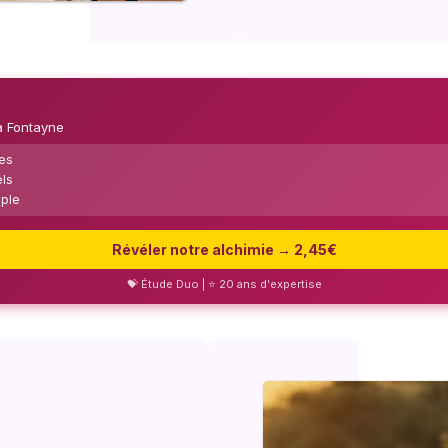
a Fontayne
mes
els
uple
Révéler notre alchimie → 2,45€
💝 Étude Duo | ⭐ 20 ans d'expertise