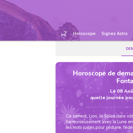
Horoscope
Signes Astro
DE
Horoscope de demai
Font
Le 08 Aoû
quelle journée pou
Ce samedi, Lion, le Soleil dans vo
harmonieusement avec la Lune en
les mots justes pour séduire, fédé
conversation. Une invitation, un t