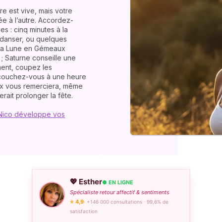
re est vive, mais votre
ée à l’autre. Accordez-
s : cinq minutes à la
 danser, ou quelques
 La Lune en Gémeaux
; Saturne conseille une
ment, coupez les
t couchez-vous à une heure
ux vous remerciera, même
rait prolonger la fête.
- Nico développe vos
💖 Esther
● EN LIGNE
Spécialiste retour affectif & sentiments
⭐ 4,9
· +146 000 consultations · 99,6% de
satisfaction