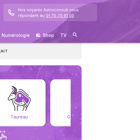
Nos voyants Astroconsult vous
répondent au
01 75 75 91 05
Numérologie
🛍 ️ Shop
TV
AIT
Taureau
Gémeaux
Cance