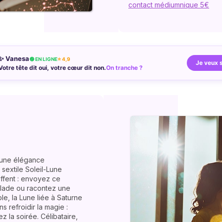
contact médiumnique 5€
✨ Vanesa
🟢 EN LIGNE
⭐ 4,9
Je veux 
Votre tête dit oui, votre cœur dit non.
On tranche ?
 une élégance
sextile Soleil-Lune
uffent : envoyez ce
lade ou racontez une
le, la Lune liée à Saturne
s refroidir la magie :
z la soirée. Célibataire,