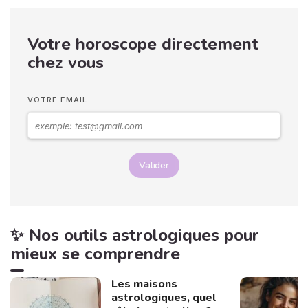
êtes au bon endroit ! Je
vous invite à explorer le
monde fascinant du
Votre horoscope directement
pendule divinatoire qui
vous répondra par oui ou
chez vous
par non. Que vous soyez
novice ou déjà adepte, il
pourrait bien vous éclairer
VOTRE EMAIL
de manière surprenante.
Valider
✨ Nos outils astrologiques pour
mieux se comprendre
Les maisons
astrologiques, quel