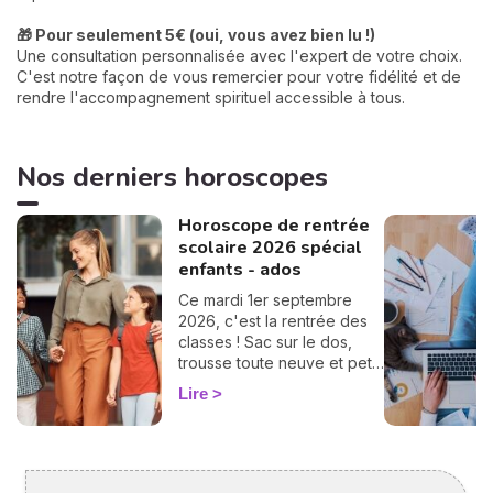
🎁 Pour seulement 5€ (oui, vous avez bien lu !)
Une consultation personnalisée avec l'expert de votre choix.
C'est notre façon de vous remercier pour votre fidélité et de
rendre l'accompagnement spirituel accessible à tous.
Nos derniers horoscopes
Horoscope de rentrée
scolaire 2026 spécial
enfants - ados
Ce mardi 1er septembre
2026, c'est la rentrée des
classes ! Sac sur le dos,
trousse toute neuve et petit
pincement au cœur… ce
Lire
grand jour est un moment
clé pour vos enfants
comme pour vous. Pour
vous aider à les préparer et
à accompagner au mieux