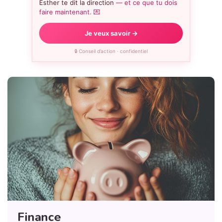
Esther te dit la direction
— et ce que tu dois
faire maintenant. 💌
Je veux savoir →
🔒 Conseil d’action · confidentiel
Finance