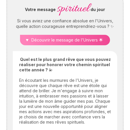
spirituel
vos chères têtes blondes,
Votre message
du jour
je vous offre un horoscope
spécial enfant : découvrez
Si vous aviez une confiance absolue en l'Univers,
vite comment se passera ce
quelle action courageuse entreprendriez-vous ? ✨
premier jour d'école, signe
par signe.
Découvrir le message de l'Univers 🌟
Quel est le plus grand rêve que vous pouvez
réaliser pour honorer votre chemin spirituel
cette année ?
💫
En écoutant les murmures de l'Univers, je
découvre que chaque rêve est une étoile qui
attend de briller. Je m'engage à suivre mon
intuition, à embrasser mes passions et à laisser
la lumière de mon âme guider mes pas. Chaque
jour est une nouvelle opportunité pour aligner
mes actions avec mes aspirations profondes, et
je choisis de marcher avec confiance vers la
réalisation de mes rêves spirituels.