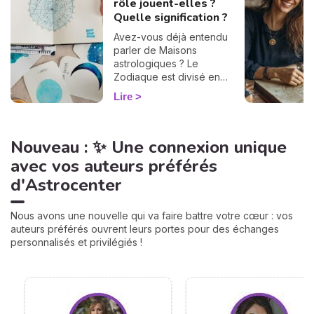
rôle jouent-elles ?
Quelle signification ?
Avez-vous déjà entendu
parler de Maisons
astrologiques ? Le
Zodiaque est divisé en
douze Maisons et chacune
Lire
correspond à une sphère
de votre vie : argent, travail,
amour, famille... Calculées à
Nouveau : ✨ Une connexion unique
partir de votre heure de
naissance, elles jouent un
avec vos auteurs préférés
rôle très important pour
d'Astrocenter
mieux comprendre votre
personnalité et votre avenir.
Voici leurs significations !
Nous avons une nouvelle qui va faire battre votre cœur : vos
auteurs préférés ouvrent leurs portes pour des échanges
personnalisés et privilégiés !