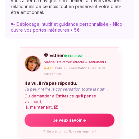
vous aidera à naviguer sereinement à travers les défis
relationnels de ce mois tout en préservant votre bien-
être émotionnel.
🔑 Déblocage intuitif et guidance personnalisée - Nico
ouvre vos portes intérieures • 5€
💖 Esther
● EN LIGNE
Spécialiste retour affectif & sentiments
⭐ 4,9
· +146 000 consultations · 99,6% de
satisfaction
Il a vu. Il n’a pas répondu.
Tu peux relire la conversation toute la nuit…
Ou demander à
Esther
ce qu’il pense
vraiment,
là, maintenant. 💌
Je veux savoir →
🤍 Un prénom suffit · sans jugement