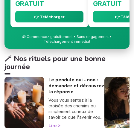
GRATUIT
GRATUIT
👉 Télécharger
👉 Téléc
🎁 Commencez gratuitement • Sans engagement •
Téléchargement immédiat
🪄 Nos rituels pour une bonne
journée
Le pendule oui - non :
demandez et découvrez
la réponse
Vous vous sentez à la
croisée des chemins ou
simplement curieux de
savoir ce que l'avenir vous
réserve ? Besoin d'une
Lire
réponse claire ? Alors vous