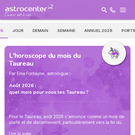
IS
JOUR
DEMAIN
SEMAINE
ANNUEL 2026
PORTR
L'horoscope du mois du
Taureau
Par Ema Fontayne, astrologue✨
Août 2026 :
quel mois pour vous les Taureau ?
Pour le Taureau, août 2026 s'annonce comme un mois de
clarté et de discernement, particulièrement vers la fin du
mois. Le 27 août, la conjonction Soleil-Mercure en Vierge
vous offre une lucidité exceptionnelle. Vous êtes en
Lire la suite