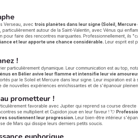
omphe
es Verseau, avec
trois planètes dans leur signe (Soleil, Mercure 
particulièrement autour de la Saint-Valentin, avec Vénus qui enflam
ain pour faire des rencontres marquantes. Professionnellement, ils 
fiance et leur apporte une chance considérable.
Leur esprit est p
nnez !
vrier particulièrement dynamique. Leur communication est au top, n
énus en Bélier avive leur flamme et intensifie leur vie amoureu
ortés par le Soleil et Mercure dans leur signe. Leur inspiration est 
re de nouvelles expériences enrichissantes et de s'épanouir pleine
eau prometteur !
rticulièrement favorable avec Jupiter qui reprend sa course direct
contres se multiplient et Cupidon joue en leur faveur ! 💘
Professio
res soutiennent leur progression.
Leur bien-être intérieur s'épa
se de Mars qui dissipe leurs derniers petits soucis.
issance euphorique