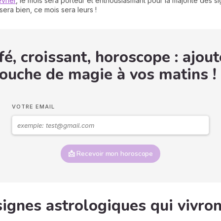
vrier
, le mois sera porteur et enthousiasmant pour la majorité des s
 sera bien, ce mois sera leurs !
é, croissant, horoscope : ajout
ouche de magie à vos matins !
VOTRE EMAIL
📩 Recevoir mon horoscope
signes astrologiques qui vivro