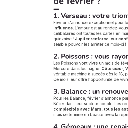
de février ?
1. Verseau : votre tri
Février s'annonce exceptionnel pour l
influence.
L'amour est au rendez-vous, 
célibataires ont toutes les cartes en m
quinzaine !
Jupiter renforce leur con
semble pouvoir les arrêter ce mois-ci !
2. Poissons : vous rayo
Les Poissons vont vivre un mois de fé
Mercure dans leur signe.
Côté cœur, V
véritable machine à succès dès le 18, p
Ce mois leur offre l'opportunité de viv
3. Balance : un renouv
Pour les Balance, février s'annonce pa
Bélier dans leur secteur couple. Les ren
complexités avec Mars, tous les ast
mois se termine en beauté avec la repri
4. Gémeaux : une rena