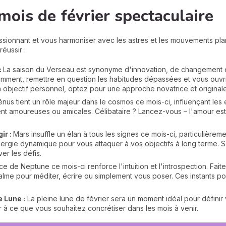
mois de février spectaculaire
ssionnant et vous harmoniser avec les astres et les mouvements plan
réussir :
:
La saison du Verseau est synonyme d'innovation, de changement et
emment, remettre en question les habitudes dépassées et vous ouvri
n objectif personnel, optez pour une approche novatrice et originale
énus tient un rôle majeur dans le cosmos ce mois-ci, influençant les 
ient amoureuses ou amicales. Célibataire ? Lancez-vous – l'amour e
ir :
Mars insuffle un élan à tous les signes ce mois-ci, particulièrem
énergie dynamique pour vous attaquer à vos objectifs à long terme.
ver les défis.
ce de Neptune ce mois-ci renforce l'intuition et l'introspection. Fait
e pour méditer, écrire ou simplement vous poser. Ces instants po
e Lune :
La pleine lune de février sera un moment idéal pour définir 
r à ce que vous souhaitez concrétiser dans les mois à venir.