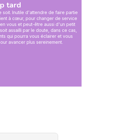
op tard
oit. Inutile d'attendre de faire partie
tient à cœur, pour changer de service
n vous et peut-être aussi d'un petit
it assailli par le doute, dans ce cas,
ts qui pourra vous éclairer et vous
 pour avancer plus sereinement.