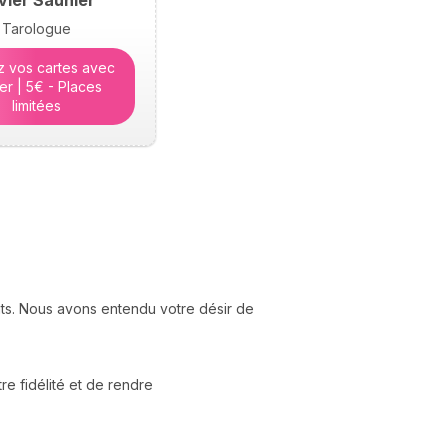
ivier Saunier
Tarologue
ez vos cartes avec
ier | 5€ - Places
limitées
nts. Nous avons entendu votre désir de
e fidélité et de rendre