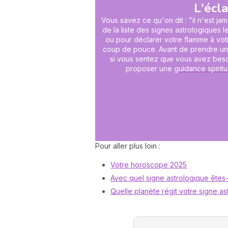
L'écla
Vous savez ce qu'on dit : "il n'est ja
de la liste des signes astrologiques
ou pour déclarer votre flamme à vot
coup de pouce. Avant de prendre une d
si vous sentez que vous avez besoi
proposer une
guidance spiritu
Pour aller plus loin :
Votre horoscope 2025
Avec quel signe astrologique êtes
Quelle planète régit votre signe as