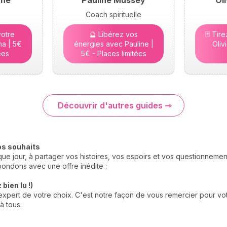
yne
Pauline Mussey
Ol
Coach spirituelle
otre
🔮 Libérez vos
🃏 Tir
a | 5€
énergies avec Pauline |
Oliv
ées
5€ - Places limitées
Découvrir d'autres guides
os souhaits
e jour, à partager vos histoires, vos espoirs et vos questionneme
ondons avec une offre inédite :
bien lu !)
xpert de votre choix. C'est notre façon de vous remercier pour votr
à tous.