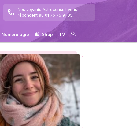
Nos voyants Astroconsult vous
répondent au
01 75 75 91 05
Numérologie
🛍 ️ Shop
TV