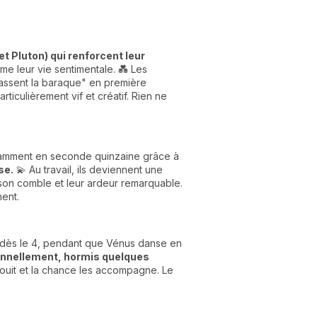
et Pluton) qui renforcent leur
me leur vie sentimentale. 💑 Les
"cassent la baraque" en première
articulièrement vif et créatif. Rien ne
otamment en seconde quinzaine grâce à
se.
💫 Au travail, ils deviennent une
à son comble et leur ardeur remarquable.
ment.
e dès le 4, pendant que Vénus danse en
nnellement, hormis quelques
nouit et la chance les accompagne. Le