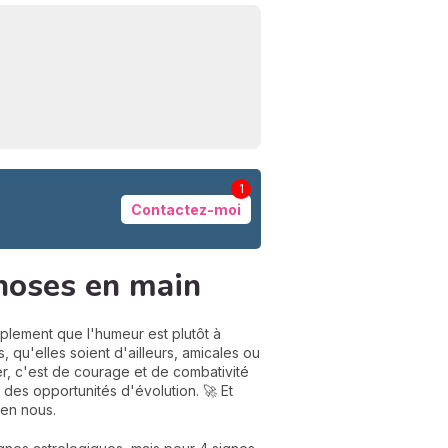
1
Contactez-moi
N
choses en main
v
A
v
implement que l'humeur est plutôt à
r
, qu'elles soient d'ailleurs, amicales ou
er, c'est de courage et de combativité
9
 des opportunités d'évolution. 🚀 Et
 en nous.