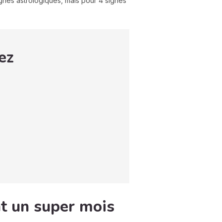
ignes astrologiques, mais pour 4 signes
ez
nt un super mois