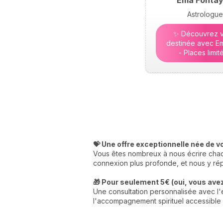
Ema Fonta
Astrologue
✨ Découvrez v
destinée avec Em
- Places limit
💝 Une offre exceptionnelle née de v
Vous êtes nombreux à nous écrire chaqu
connexion plus profonde, et nous y rép
🎁 Pour seulement 5€ (oui, vous avez 
Une consultation personnalisée avec l'e
l'accompagnement spirituel accessible 