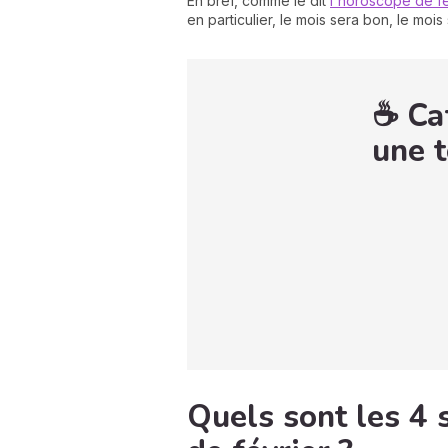
En bref, comme le dit
l'horoscope de fé
en particulier, le mois sera bon, le mois
☕ Caf
une t
Quels sont les 4 