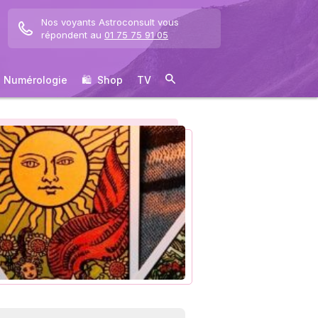
Nos voyants Astroconsult vous
répondent au
01 75 75 91 05
Numérologie
🛍 ️ Shop
TV