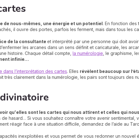
cartes
e de nous-mêmes, une énergie et un potentiel
. En fonction des 
hés, il ouvre des portes, parfois les ferment, mais dans tous les ca
vice de la consultante
et interprété par une personne qui doit avoi
r d’enfermer les arcanes dans un sens définit et caricaturale, les arcan
 une histoire. Chaque détail compte,
la numérologie
, le graphisme, le
ment infinie…
 dans l’interprétation des cartes
. Elles
révèlent beaucoup sur l’ét
oit très clairement dans la numérologie, les pairs sont toujours des n
divinatoire
oir qu'elles sont les cartes qui nous attirent et celles qui no
is de hasard… Si vous souhaitez connaître votre avenir sentimental, v
nt réagir face à une situation difficile, demandez de l’aide au Taro
 capacités inexploitées et vous permet de vous redonner un nouvel é