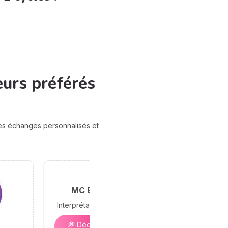
eurs préférés
des échanges personnalisés et
MC Bramond
Interprétation des rêves
💭 Décryptez vos