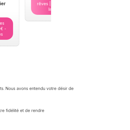
ier
rêves | 5€ - Places
limitées
tes
5€ -
es
nts. Nous avons entendu votre désir de
e fidélité et de rendre