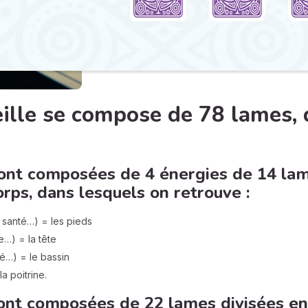
ille se compose de 78 lames, 
ont composées de 4 énergies de 14 la
orps, dans lesquels on retrouve :
la santé…) = les pieds
e…) = la tête
ité…) = le bassin
a poitrine.
ont composées de 22 lames divisées en 