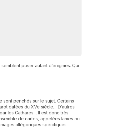
s semblent poser autant d’énigmes. Qui
N
v
A
v
se sont penchés sur le sujet. Certains
r
 Tarot datées du XVe siècle… D’autres
par les Cathares… Il est donc très
9
un ensemble de cartes, appelées lames ou
images allégoriques spécifiques.