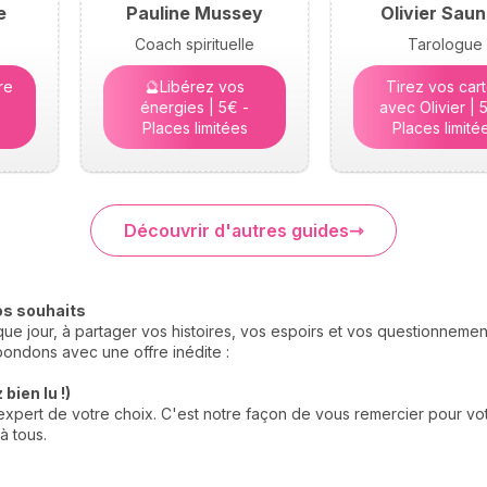
e
Pauline Mussey
Olivier Saun
Coach spirituelle
Tarologue
re
🔮Libérez vos
Tirez vos car
énergies | 5€ -
avec Olivier | 
Places limitées
Places limité
Découvrir d'autres guides
os souhaits
e jour, à partager vos histoires, vos espoirs et vos questionneme
ondons avec une offre inédite :
bien lu !)
xpert de votre choix. C'est notre façon de vous remercier pour votr
à tous.