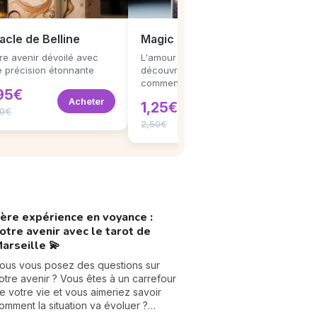
acle de Belline
Magic Love Tarot
re avenir dévoilé avec
L'amour vous attend,
 précision étonnante
découvrez quand et
comment
,95€
Acheter
1,25€
90€
Acheter
2,50€
ère expérience en voyance :
otre avenir avec le tarot de
arseille 💫
ous vous posez des questions sur
otre avenir ? Vous êtes à un carrefour
e votre vie et vous aimeriez savoir
omment la situation va évoluer ?