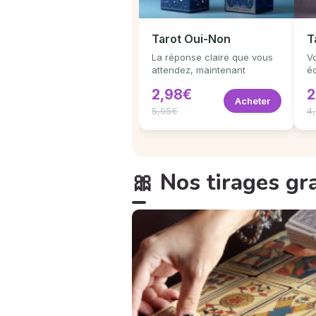
Tarot Oui-Non
T
La réponse claire que vous
Vo
attendez, maintenant
é
2,98€
2
Acheter
5,95€
4
🎀 Nos tirages gr