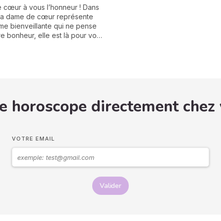
té de faire votre tirage.
 cœur à vous l’honneur ! Dans
, la dame de cœur représente
e bienveillante qui ne pense
re bonheur, elle est là pour vous
n garde ou vous conseiller sur
leures décisions à prendre
hui. Concentrez-vous, tirez une
t découvrez ce que la dame de
 vous dire.
e horoscope directement chez
VOTRE EMAIL
Valider