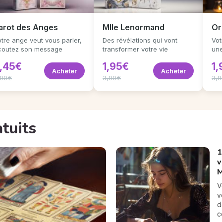
arot des Anges
Mlle Lenormand
Or
tre ange veut vous parler,
Des révélations qui vont
Vot
coutez son message
transformer votre vie
une
,45€
1,95€
1
Acheter
Acheter
,90€
3,90€
3,
atuits
1
v
M
V
v
d
c