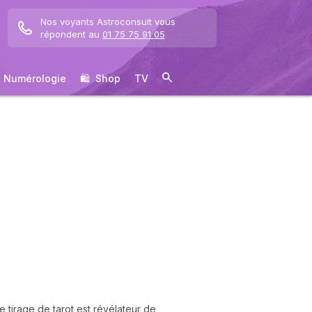
Nos voyants Astroconsult vous
répondent au
01 75 75 91 05
Numérologie
🛍 ️ Shop
TV
re tirage de tarot est révélateur de