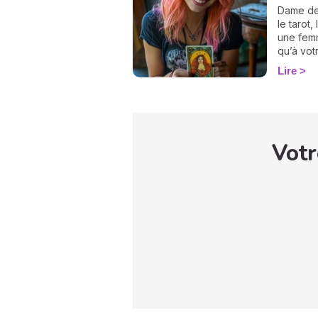
possibili
Dame de
le tarot
une femm
qu’à vot
mettre e
Lire
les meil
aujourd’
carte e
cœur a à
Votr