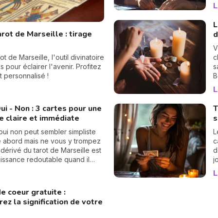
O
L
A
m
L
t
rot de Marseille : tirage
d
p
P
V
l
 de Marseille, l'outil divinatoire
c
t
 pour éclairer l'avenir. Profitez
s
t personnalisé !
B
v
L
à
p
ui - Non : 3 cartes pour une
T
p
e claire et immédiate
s
n
v
 oui non peut sembler simpliste
L
e abord mais ne vous y trompez
c
 dérivé du tarot de Marseille est
d
issance redoutable quand il
j
’apporter une réponse claire à
v
L
tion précise. En 3 cartes ce
r
us répond par « oui » ou par «
 coeur gratuite :
as de « peut-être » ... Nous vous
ez la signification de votre
s tous les secrets du Tarot oui
ous vous offrons même la