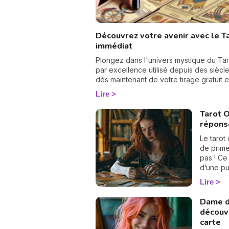
Découvrez votre avenir avec le Ta
immédiat
Plongez dans l'univers mystique du Tarot
par excellence utilisé depuis des siècles
dès maintenant de votre tirage gratuit e
Lire
Tarot O
répons
Le tarot
de prim
pas ! Ce
d’une pu
s’agit d
Lire
une ques
tarot vo
Dame de
non », p
découvr
dévoilon
carte
non et n