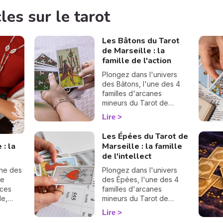
les sur le tarot
Les Bâtons du Tarot
de Marseille : la
famille de l'action
Plongez dans l'univers
des Bâtons, l'une des 4
familles d'arcanes
mineurs du Tarot de
Marseille. Associées à
Lire
l'élément Feu, ces cartes
éclairent votre énergie,
Les Épées du Tarot de
vos projets et votre
 : la
Marseille : la famille
ambition. Découvrez leur
de l'intellect
signification complète et
ce qu'elles révèlent dans
une des
Plongez dans l'univers
votre tirage.
de
des Épées, l'une des 4
familles d'arcanes
le,
mineurs du Tarot de
ns la
Marseille. Associées à
Lire
l'élément Air, ses lames