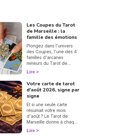
Les Coupes du Tarot
de Marseille : la
famille des émotions
Plongez dans l'univers
des Coupes, l'une des 4
familles d'arcanes
mineurs du Tarot de
Marseille. Associées à
Lire
l'élément Eau, ces 14
cartes éclairent votre vie
Votre carte de tarot
sentimentale, vos
d'août 2026, signe par
relations et l'état de votre
signe
cœur. Découvrez leur
signification complète et
Et si une seule carte
ce qu'elles révèlent dans
résumait votre mois
votre tirage.
d'août ? Le Tarot de
Marseille donne à chaque
signe un arcane majeur :
Lire
découvrez le vôtre.