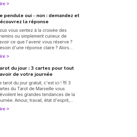
btenir des réponses à vos questions ?
ire
lors vous êtes au bon endroit, vous
ettons à votre disposition plusieurs
e pendule oui - non : demandez et
arots vous permettant de vivre une
écouvrez la réponse
remière expérience de voyance.
rofitez-en et n'hésitez pas à nous
ous vous sentez à la croisée des
aisser un petit mot après avoir fait votre
hemins ou simplement curieux de
irage.
avoir ce que l'avenir vous réserve ?
esoin d'une réponse claire ? Alors
ous êtes au bon endroit ! Je vous invite
ire
 explorer le monde fascinant du
endule divinatoire qui vous répondra
arot du jour : 3 cartes pour tout
ar oui ou par non. Que vous soyez
avoir de votre journée
ovice ou déjà adepte, il pourrait bien
ous éclairer de manière surprenante.
e tarot du jour gratuit, c'est ici ! 👋 3
artes du Tarot de Marseille vous
évoilent les grandes tendances de la
ournée. Amour, travail, état d'esprit,
ous saurez tout. Concentrez-vous et
ire
etournez 3 cartes.