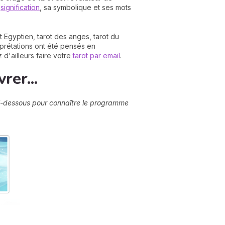
e
signification
, sa symbolique et ses mots
t Egyptien, tarot des anges, tarot du
rprétations ont été pensés en
 d'ailleurs faire votre
tarot par email
.
rer...
 ci-dessous pour connaître le programme
N
v
A
v
r
9