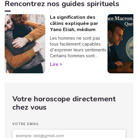
Rencontrez nos guides spirituels
La signification des
câlins expliquée par
Yano Eliah, médium
Les hommes ne sont pas
tous facilement capables
d'exprimer leurs sentiments.
Certains hommes sont
habitués à contrôler leurs
Lire
sentiments, par conséquent
il vous est difficile de
deviner ce qu'ils veulent ou
pensent de vous. Pourtant,
si vous observez son
Votre horoscope directement
langage corporel, vous
pouvez déchiffrer ses
chez vous
sentiments envers vous.
Vos langages corporels
peuvent signifier que vous
VOTRE EMAIL
marchez ensemble vers le
même chemin.