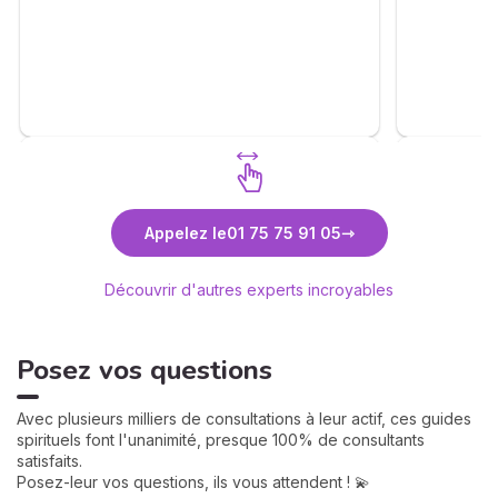
besoin pers
Agréable gentil n'hésitez pas. 🙏✨🙏✨🙏✨
🙏✨🙏✨🙏✨🙏✨🙏✨🙏
Découvrez Quentin Duroy
D
Appelez le
01 75 75 91 05
Découvrir d'autres experts incroyables
Posez vos questions
Avec plusieurs milliers de consultations à leur actif, ces guides
spirituels font l'unanimité, presque 100% de consultants
satisfaits.
Posez-leur vos questions, ils vous attendent ! 💫