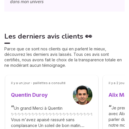
dans mon univers
Les derniers avis clients 👀
Parce que ce sont nos clients qui en parlent le mieux,
découvrez les derniers avis laissés. Tous ces avis sont
certifiés, nous avons fait le choix de la transparence totale en
ne modérant aucun témoignage.
il y a un jour - paillettes a consulté
il y a 2 jour
Alix Ma
Quentin Duroy
Je prends
Un grand Merci à Quentin
avec Alix 
✨✨✨✨✨✨✨✨✨✨✨✨✨✨✨✨✨✨✨✨✨✨✨✨✨✨✨✨✨✨✨✨✨✨
parler du p
Vous m'avez apaisé rassuré sans
notre mond
complaisance Un soleil de bon matin