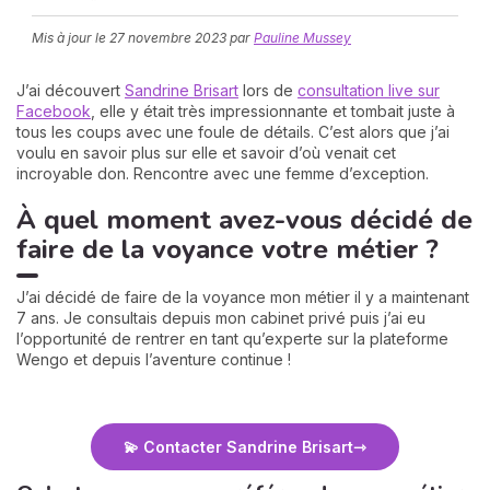
Mis à jour le
27 novembre 2023
par
Pauline Mussey
J’ai découvert
Sandrine Brisart
lors de
consultation live sur
Facebook
, elle y était très impressionnante et tombait juste à
tous les coups avec une foule de détails. C’est alors que j’ai
voulu en savoir plus sur elle et savoir d’où venait cet
incroyable don. Rencontre avec une femme d’exception.
N
À quel moment avez-vous décidé de
v
faire de la voyance votre métier ?
A
v
r
J’ai décidé de faire de la voyance mon métier il y a maintenant
7 ans. Je consultais depuis mon cabinet privé puis j’ai eu
9
l’opportunité de rentrer en tant qu’experte sur la plateforme
Wengo et depuis l’aventure continue !
💫 Contacter Sandrine Brisart