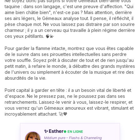
Ne soyez donc pas surpris si votre Gémeaux bien-aimé vous
taquine : dans son langage, c'est une preuve d'affection. "Qui
aime bien châtie bien", n'est-ce pas ? Mais attention, derrière
ses airs légers, le Gémeaux analyse tout. Il pense, il réfléchit, il
pèse chaque mot. Ne vous laissez pas distraire par son sourire
charmeur ; il y a un cerveau qui travaille à plein régime derrière
ces yeux pétillants. 🧠💫
Pour garder la flamme intacte, montrez que vous êtes capable
de le suivre dans ses pirouettes intellectuelles sans perdre
votre souffle. Soyez prêt à discuter de tout et de rien jusqu'au
petit matin, à refaire le monde, à débattre des grands mystères
de l'univers ou simplement à écouter de la musique et rire des
absurdités de la vie.
Point capital à garder en tête : il a un besoin vital de liberté et
d'espace. Ne le pressez pas, ne le poussez pas dans ses
retranchements. Laissez-le venir à vous, laissez-le respirer, et
vous verrez qu'un Gémeaux amoureux est vibrant, stimulant et
incroyablement attachant. 🚀💖
✨ Esther
● EN LIGNE
Médium pure – Flashs & Channeling