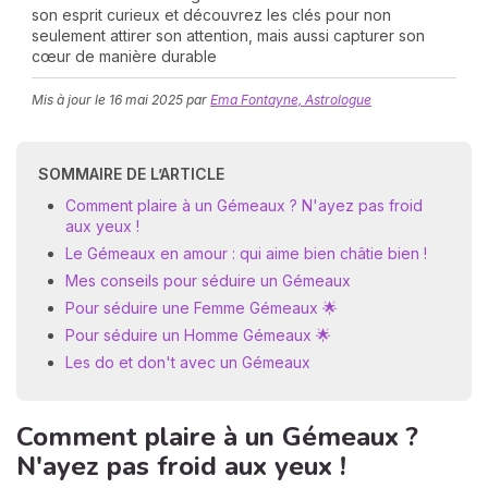
son esprit curieux et découvrez les clés pour non
seulement attirer son attention, mais aussi capturer son
cœur de manière durable
Mis à jour le
16 mai 2025
par
Ema Fontayne, Astrologue
SOMMAIRE DE L’ARTICLE
N
Comment plaire à un Gémeaux ? N'ayez pas froid
v
aux yeux !
A
Le Gémeaux en amour : qui aime bien châtie bien !
v
Mes conseils pour séduire un Gémeaux
r
Pour séduire une Femme Gémeaux 🌟
9
Pour séduire un Homme Gémeaux 🌟
Les do et don't avec un Gémeaux
Comment plaire à un Gémeaux ?
N'ayez pas froid aux yeux !