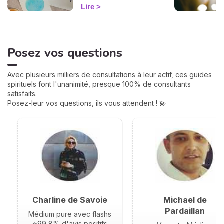
douze Maisons et chacune
Lire
correspond à une sphère
de votre vie : argent, travail,
amour, famille... Calculées à
partir de votre heure de
Posez vos questions
naissance, elles jouent un
rôle très important pour
mieux comprendre votre
Avec plusieurs milliers de consultations à leur actif, ces guides
personnalité et votre avenir.
spirituels font l'unanimité, presque 100% de consultants
Voici leurs significations !
satisfaits.
Posez-leur vos questions, ils vous attendent ! 💫
Charline de Savoie
Michael de
Pardaillan
Médium pure avec flashs
⭐99,8% d'avis positifs