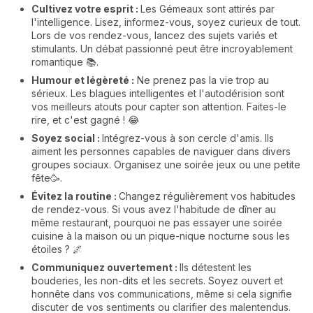
Cultivez votre esprit :
Les Gémeaux sont attirés par
l'intelligence. Lisez, informez-vous, soyez curieux de tout.
Lors de vos rendez-vous, lancez des sujets variés et
stimulants. Un débat passionné peut être incroyablement
romantique 📚.
Humour et légèreté :
Ne prenez pas la vie trop au
sérieux. Les blagues intelligentes et l'autodérision sont
vos meilleurs atouts pour capter son attention. Faites-le
rire, et c'est gagné ! 😂
Soyez social :
Intégrez-vous à son cercle d'amis. Ils
aiment les personnes capables de naviguer dans divers
groupes sociaux. Organisez une soirée jeux ou une petite
fête🥳.
Évitez la routine :
Changez régulièrement vos habitudes
de rendez-vous. Si vous avez l'habitude de dîner au
même restaurant, pourquoi ne pas essayer une soirée
cuisine à la maison ou un pique-nique nocturne sous les
étoiles ? 🌌
Communiquez ouvertement :
Ils détestent les
bouderies, les non-dits et les secrets. Soyez ouvert et
honnête dans vos communications, même si cela signifie
discuter de vos sentiments ou clarifier des malentendus.