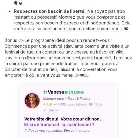
🗣️❤️
Respectez son besoin de liberté :
Ne soyez pas trop
insistant ou possessif. Montrez que vous comprenez et
respectez son besoin d'espace et d'indépendance. Cela
renforcera sa confiance et son affection envers vous. 🕊️
Bonus 👉 Le programme idéal pour un rendez-vous :
Commencez par une activité stimulante comme une visite à un
festival de rue, un concert ou une chasse au trésor en ville,
suivi d'un dîner dans un nouveau restaurant branché. Terminez
la soirée par une promenade tranquille où vous pourrez
discuter de tout et de rien, laissant la conversation vous
emporter là où le vent vous mène. 🎉🍽️🚶‍♂️
✨ Vanesa
🟢 EN LIGNE
Médium pure – Tarot & Flashs
⭐ 4,9
· +47 000 consultations · 99,4% de
satisfaction
Votre tête dit oui. Votre cœur dit non.
Et si on tranchait, là, maintenant ?
🤍 Posez votre question. Elle voit le reste.