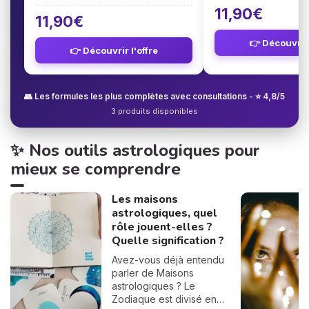
11,90€
11,90€
👉 Découvrir 
👉 Découvrir l'offre
👥 Les formules les plus complètes avec consultations - ⭐ 4,8/5
3 produits disponibles
✨ Nos outils astrologiques pour
mieux se comprendre
Les maisons
astrologiques, quel
rôle jouent-elles ?
Quelle signification ?
Avez-vous déjà entendu
parler de Maisons
astrologiques ? Le
Zodiaque est divisé en