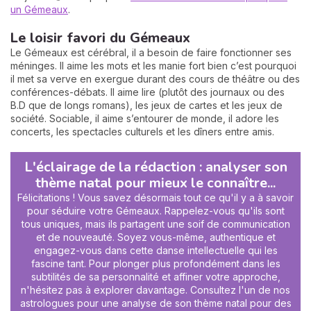
un Gémeaux
.
Le loisir favori du Gémeaux
Le Gémeaux est cérébral, il a besoin de faire fonctionner ses
méninges. Il aime les mots et les manie fort bien c’est pourquoi
il met sa verve en exergue durant des cours de théâtre ou des
conférences-débats. Il aime lire (plutôt des journaux ou des
B.D que de longs romans), les jeux de cartes et les jeux de
société. Sociable, il aime s’entourer de monde, il adore les
concerts, les spectacles culturels et les dîners entre amis.
L'éclairage de la rédaction : analyser son
thème natal pour mieux le connaître...
Félicitations ! Vous savez désormais tout ce qu'il y a à savoir
pour séduire votre Gémeaux. Rappelez-vous qu'ils sont
tous uniques, mais ils partagent une soif de communication
et de nouveauté. Soyez vous-même, authentique et
engagez-vous dans cette danse intellectuelle qui les
fascine tant. Pour plonger plus profondément dans les
subtilités de sa personnalité et affiner votre approche,
n'hésitez pas à explorer davantage. Consultez l'un de nos
astrologues pour une analyse de son thème natal pour des