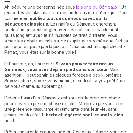
Ah, séduire une personne née sous
le signe du Gémeaux
! Un
jeu certes stimulant mais qui demande pas mal d'énergie ! Pour
commencer,
oubliez tout ce que vous savez sur la
séduction classique.
Les natifs du Gémeaux cherchent
quelqu'un qui peut jongler avec les mots aussi habilement
qu'ils jonglent avec leurs multiples centres d'intérêt. Vous
aimez les débats animés sur des sujets aussi variés que l'art, la
politique, ou pourquoi la pizza à l'ananas est un sujet clivant ?
Parfait, vous êtes sur la bonne voie !
Et l'humour, ah, l'humour !
Si vous pouvez faire rire un
Gémeaux, vous avez déjà un pied dans son cœur.
Mais
attention, il peut sentir les blagues forcées à des kilomètres.
Soyez naturel, soyez vous-même, et surtout, soyez prêt à rire
de vous-même. Ils adorent ça.
Devenir l'ami d'un Gémeaux est souvent la première étape
pour devenir quelque chose de plus. Montrez que vous êtes
une présence rassurante et stimulante dans leur vie, sans
jamais les étouffer
. Liberté et légèreté sont les mots-clés
ici.
🌟
Prêt à capturer le cœur volage du Gémeaux ? Armez-vous de