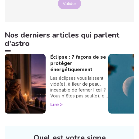
Valider
Nos derniers articles qui parlent
d'astro
Éclipse : 7 façons de se
protéger
énergétiquement
Les éclipses vous laissent
vidé(e), à fleur de peau,
incapable de fermer l'œil ?
Vous n'êtes pas seul(e), et
surtout : ça se traverse en
Lire
douceur. Voici 7 gestes
simples et bienveillants pour
vous protéger
énergétiquement et
retrouver votre calme
Quel est votre signe
intérieur. 🛡️🌒