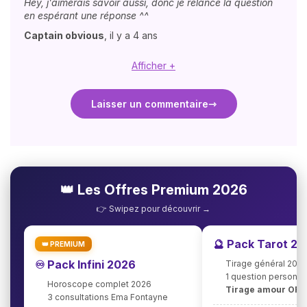
Hey, j'aimerais savoir aussi, donc je relance la question
en espérant une réponse ^^
Captain obvious
,
il y a 4 ans
Afficher +
Laisser un commentaire
👑 Les Offres Premium 2026
👉 Swipez pour découvrir →
🔮 Pack Tarot 2
👑 PREMIUM
♾️ Pack Infini 2026
Tirage général 202
1 question personna
Horoscope complet 2026
Tirage amour OFF
3 consultations Ema Fontayne