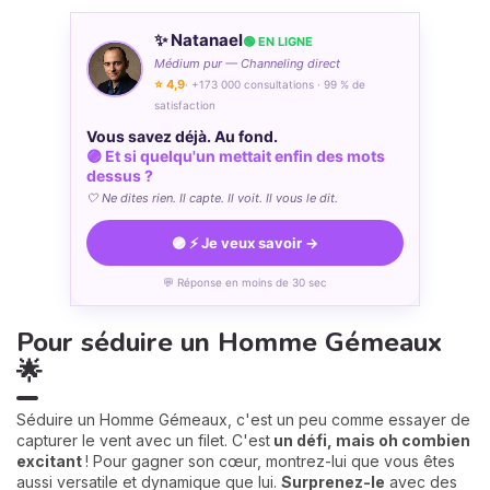
✨ Natanael
🟢 EN LIGNE
Médium pur — Channeling direct
⭐ 4,9
· +173 000 consultations · 99 % de
satisfaction
Vous savez déjà. Au fond.
🟣 Et si quelqu'un mettait enfin des mots
dessus ?
🤍 Ne dites rien. Il capte. Il voit. Il vous le dit.
🟣 ⚡ Je veux savoir →
💬 Réponse en moins de 30 sec
Pour séduire un Homme Gémeaux
🌟
Séduire un Homme Gémeaux, c'est un peu comme essayer de
capturer le vent avec un filet. C'est
un défi, mais oh combien
excitant
! Pour gagner son cœur, montrez-lui que vous êtes
aussi versatile et dynamique que lui.
Surprenez-le
avec des