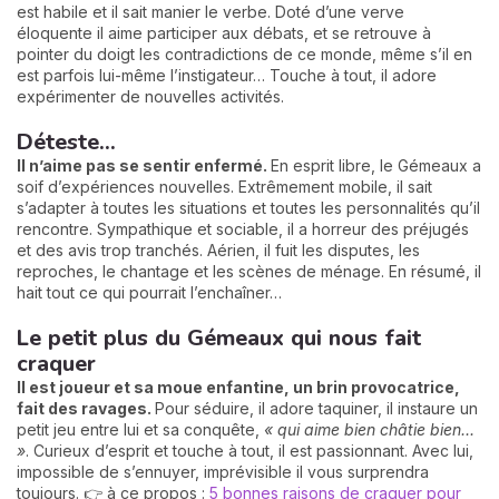
est habile et il sait manier le verbe. Doté d’une verve
éloquente il aime participer aux débats, et se retrouve à
pointer du doigt les contradictions de ce monde, même s’il en
est parfois lui-même l’instigateur… Touche à tout, il adore
expérimenter de nouvelles activités.
Déteste...
Il n’aime pas se sentir enfermé.
En esprit libre, le Gémeaux a
soif d’expériences nouvelles. Extrêmement mobile, il sait
s’adapter à toutes les situations et toutes les personnalités qu’il
rencontre. Sympathique et sociable, il a horreur des préjugés
et des avis trop tranchés. Aérien, il fuit les disputes, les
reproches, le chantage et les scènes de ménage. En résumé, il
hait tout ce qui pourrait l’enchaîner…
Le petit plus du Gémeaux qui nous fait
craquer
Il est joueur et sa moue enfantine, un brin provocatrice,
fait des ravages.
Pour séduire, il adore taquiner, il instaure un
petit jeu entre lui et sa conquête,
« qui aime bien châtie bien...
»
. Curieux d’esprit et touche à tout, il est passionnant. Avec lui,
impossible de s’ennuyer, imprévisible il vous surprendra
toujours. 👉 à ce propos :
5 bonnes raisons de craquer pour