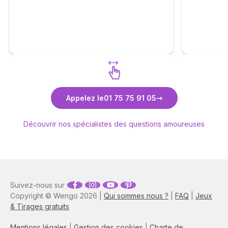
Découvrez Aurore Delhambre
Découv
Appelez le
01 75 75 91 05
Médium, Voyante
Découvrir nos spécialistes des questions amoureuses
Suivez-nous sur
Copyright © Wengo 2026 |
Qui sommes nous ?
|
FAQ
|
Jeux
& Tirages gratuits
Mentions légales
|
Gestion des cookies
|
Charte de