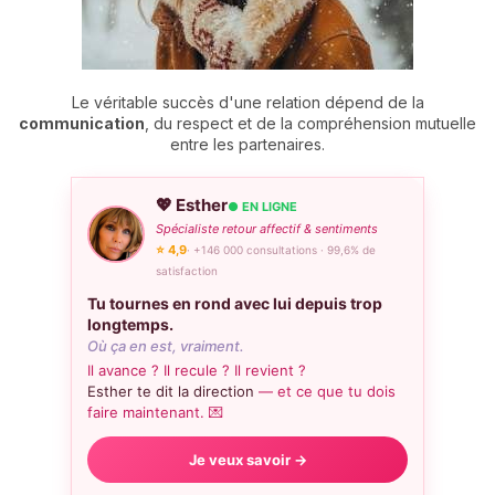
Le véritable succès d'une relation dépend de la
communication
, du respect et de la compréhension mutuelle
entre les partenaires.
💖 Esther
● EN LIGNE
Spécialiste retour affectif & sentiments
⭐ 4,9
· +146 000 consultations · 99,6% de
satisfaction
Tu tournes en rond avec lui depuis trop
longtemps.
Où ça en est, vraiment.
Il avance ? Il recule ? Il revient ?
Esther te dit la direction
— et ce que tu dois
faire maintenant. 💌
Je veux savoir →