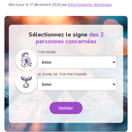
Mis à jour le
17 décembre 2024
par
Ema Fontayne, Astrologue
Sélectionnez le signe
des 2
personnes concernées
TON SIGNE
N
v
A
v
LE SIGNE DE TON PARTENAIRE
r
9
Valider