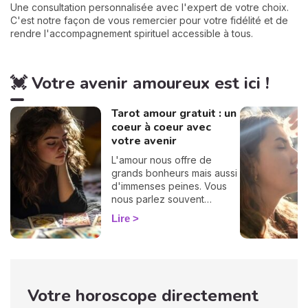
Une consultation personnalisée avec l'expert de votre choix.
C'est notre façon de vous remercier pour votre fidélité et de
rendre l'accompagnement spirituel accessible à tous.
💓 Votre avenir amoureux est ici !
Tarot amour gratuit : un
coeur à coeur avec
votre avenir
L'amour nous offre de
grands bonheurs mais aussi
d'immenses peines. Vous
nous parlez souvent
d'amour dans vos
Lire
messages, vous nous
posez des questions, vous
avez envie de savoir, c'est
pourquoi nous avons
décidé de créer cette page
Votre horoscope directement
spéciale voyance amour.
Tirage de tarot amoureux,