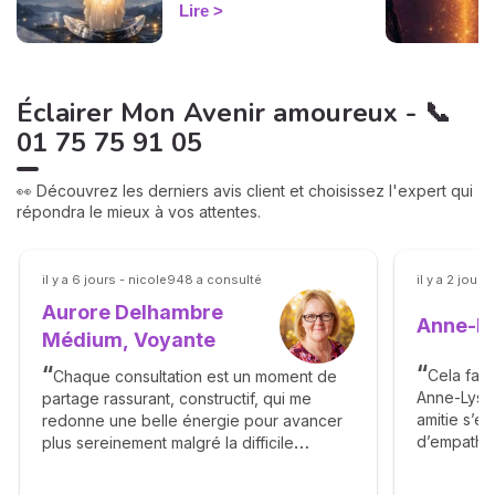
un lien toxique. Le rituel pas
Lire
à pas.
Éclairer Mon Avenir amoureux - 📞
01 75 75 91 05
👀 Découvrez les derniers avis client et choisissez l'expert qui
répondra le mieux à vos attentes.
il y a 6 jours - nicole948 a consulté
il y a 2 jou
Aurore Delhambre
Anne-Ly
Médium, Voyante
Cela fai
Chaque consultation est un moment de
Anne-Lyssi
partage rassurant, constructif, qui me
amitie s’es
redonne une belle énergie pour avancer
d’empathie
plus sereinement malgré la difficile
chaleureu
période que je traverse, Toujours de
beaux retours, Grosses bises,