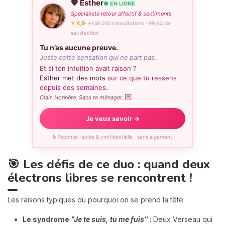
💖 Esther
● EN LIGNE
Spécialiste retour affectif & sentiments
⭐ 4,9
· +146 000 consultations · 99,6% de
satisfaction
Tu n’as aucune preuve.
Juste cette sensation qui ne part pas.
Et si ton intuition avait raison ?
Esther met des mots
sur ce que tu ressens
depuis des semaines.
💌
Clair. Honnête. Sans te ménager.
Je veux savoir →
🔒 Réponse rapide & confidentielle · sans jugement
🎯 Les défis de ce duo : quand deux
électrons libres se rencontrent !
Les raisons typiques du pourquoi on se prend la tête
Le syndrome
"Je te suis, tu me fuis"
:
Deux Verseau qui