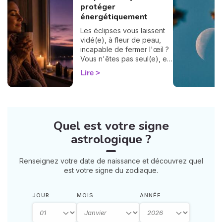
protéger
énergétiquement
Les éclipses vous laissent
vidé(e), à fleur de peau,
incapable de fermer l'œil ?
Vous n'êtes pas seul(e), et
surtout : ça se traverse en
Lire
douceur. Voici 7 gestes
simples et bienveillants pour
vous protéger
énergétiquement et
retrouver votre calme
Quel est votre signe
intérieur. 🛡️🌒
astrologique ?
Renseignez votre date de naissance et découvrez quel
est votre signe du zodiaque.
JOUR
MOIS
ANNÉE