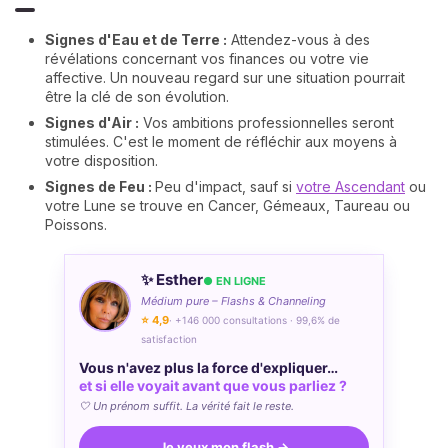
Signes d'Eau et de Terre :
Attendez-vous à des
révélations concernant vos finances ou votre vie
affective. Un nouveau regard sur une situation pourrait
être la clé de son évolution.
Signes d'Air :
Vos ambitions professionnelles seront
stimulées. C'est le moment de réfléchir aux moyens à
votre disposition.
Signes de Feu :
Peu d'impact, sauf si
votre Ascendant
ou
votre Lune se trouve en Cancer, Gémeaux, Taureau ou
Poissons.
✨ Esther
● EN LIGNE
Médium pure – Flashs & Channeling
⭐ 4,9
· +146 000 consultations · 99,6% de
satisfaction
Vous n'avez plus la force d'expliquer…
et si elle voyait avant que vous parliez ?
🤍 Un prénom suffit. La vérité fait le reste.
Je veux mon flash →