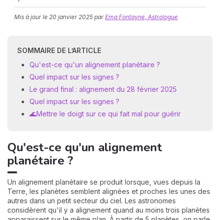
Mis à jour le
20 janvier 2025
par
Ema Fontayne, Astrologue
SOMMAIRE DE L’ARTICLE
Qu'est-ce qu'un alignement planétaire ?
Quel impact sur les signes ?
Le grand final : alignement du 28 février 2025
N
Quel impact sur les signes ?
v
A
🌊Mettre le doigt sur ce qui fait mal pour guérir
v
r
Qu'est-ce qu'un alignement
9
planétaire ?
Un alignement planétaire se produit lorsque, vues depuis la
Terre, les planètes semblent alignées et proches les unes des
autres dans un petit secteur du ciel. Les astronomes
considèrent qu'il y a alignement quand au moins trois planètes
apparaissent sur le même plan. À partir de 5 planètes, on parle