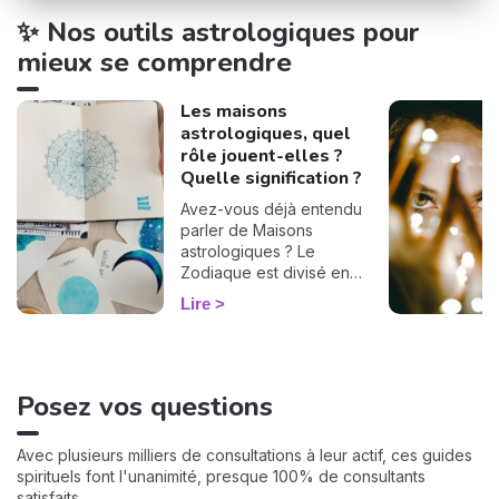
✨ Nos outils astrologiques pour
mieux se comprendre
Les maisons
astrologiques, quel
rôle jouent-elles ?
Quelle signification ?
Avez-vous déjà entendu
parler de Maisons
astrologiques ? Le
Zodiaque est divisé en
douze Maisons et chacune
Lire
correspond à une sphère
de votre vie : argent, travail,
amour, famille... Calculées à
partir de votre heure de
Posez vos questions
naissance, elles jouent un
rôle très important pour
mieux comprendre votre
Avec plusieurs milliers de consultations à leur actif, ces guides
personnalité et votre avenir.
spirituels font l'unanimité, presque 100% de consultants
Voici leurs significations !
satisfaits.