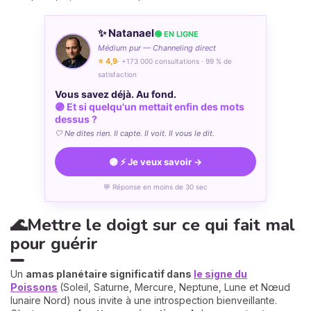
✨ Natanael
🟢 EN LIGNE
Médium pur — Channeling direct
⭐ 4,9
· +173 000 consultations · 99 % de
satisfaction
Vous savez déjà. Au fond.
🟣 Et si quelqu'un mettait enfin des mots
dessus ?
🤍 Ne dites rien. Il capte. Il voit. Il vous le dit.
🟣 ⚡ Je veux savoir →
💬 Réponse en moins de 30 sec
🌊Mettre le doigt sur ce qui fait mal
pour guérir
Un
amas planétaire significatif dans
le signe du
Poissons
(Soleil, Saturne, Mercure, Neptune, Lune et Nœud
lunaire Nord) nous invite à une introspection bienveillante.