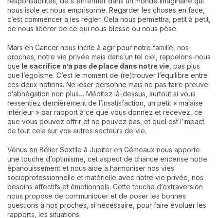
responsabilités, de s'enfermer dans un monde imaginaire qui
nous isole et nous emprisonne. Regarder les choses en face,
c’est commencer à les régler. Cela nous permettra, petit à petit,
de nous libérer de ce qui nous blesse ou nous pèse.
Mars en Cancer nous incite à agir pour notre famille, nos
proches, notre vie privée mais dans un tel ciel, rappelons-nous
que
le sacrifice n’a pas de place dans notre vie
, pas plus
que l’égoïsme. C’est le moment de (re)trouver l’équilibre entre
ces deux notions. Ne léser personne mais ne pas faire preuve
d’abnégation non plus… Méditez là-dessus, surtout si vous
ressentiez dernièrement de l’insatisfaction, un petit « malaise
intérieur » par rapport à ce que vous donnez et recevez, ce
que vous pouvez offrir et ne pouvez pas, et quel est l’impact
de tout cela sur vos autres secteurs de vie.
Vénus en Bélier Sextile à Jupiter en Gémeaux nous apporte
une touche d’optimisme, cet aspect de chance encense notre
épanouissement et nous aide à harmoniser nos vies
socioprofessionnelle et matérielle avec notre vie privée, nos
besoins affectifs et émotionnels. Cette touche d’extraversion
nous propose de communiquer et de poser les bonnes
questions à nos proches, si nécessaire, pour faire évoluer les
rapports, les situations.