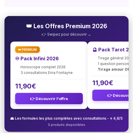
👑 Les Offres Premium 2026
👉 Swipez pour découvrir →
🔮 Pack Tarot 2
👑 PREMIUM
♾️ Pack Infini 2026
Tirage général 202
1 question personna
Horoscope complet 2026
Tirage amour OFF
3 consultations Ema Fontayne
11,90€
11,90€
👉 Découvrir 
👉 Découvrir l'offre
👥 Les formules les plus complètes avec consultations - ⭐ 4,8/5
3 produits disponibles