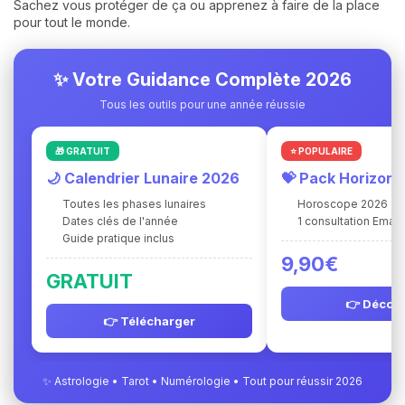
Sachez vous protéger de ça ou apprenez à faire de la place
pour tout le monde.
✨ Votre Guidance Complète 2026
Tous les outils pour une année réussie
🎁 GRATUIT
⭐ POPULAIRE
🌙 Calendrier Lunaire 2026
💝 Pack Horizon
Toutes les phases lunaires
Horoscope 2026
Dates clés de l'année
1 consultation Ema 
Guide pratique inclus
9,90€
GRATUIT
👉 Découv
👉 Télécharger
✨ Astrologie • Tarot • Numérologie • Tout pour réussir 2026