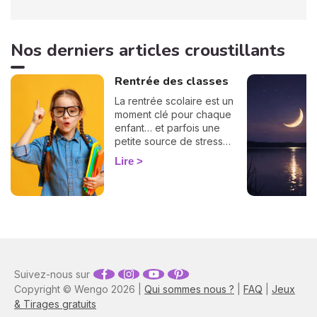
Nos derniers articles croustillants
Rentrée des classes
La rentrée scolaire est un
moment clé pour chaque
enfant… et parfois une
petite source de stress
pour les parents ! Bonne
Lire
nouvelle : l'astrologie peut
vous offrir une précieuse
clé de lecture. Selon son
élément, son mode et son
signe, votre enfant
n'aborde pas l'école tout à
fait comme les autres.
Plongez dans notre guide
Suivez-nous sur
astrologique et préparez-
Copyright © Wengo 2026 |
vous à accompagner votre
Qui sommes nous ?
|
FAQ
|
Jeux
enfant dans cette nouvelle
& Tirages gratuits
étape, tout en douceur et