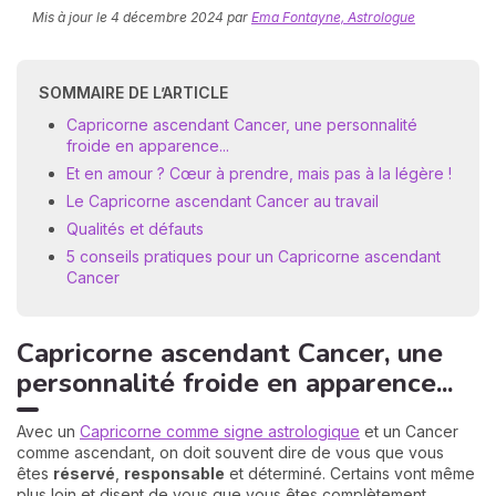
Mis à jour le
4 décembre 2024
par
Ema Fontayne, Astrologue
SOMMAIRE DE L’ARTICLE
Capricorne ascendant Cancer, une personnalité
froide en apparence...
Et en amour ? Cœur à prendre, mais pas à la légère !
Le Capricorne ascendant Cancer au travail
N
Qualités et défauts
v
A
5 conseils pratiques pour un Capricorne ascendant
v
Cancer
r
9
Capricorne ascendant Cancer, une
personnalité froide en apparence...
Avec un
Capricorne comme signe astrologique
et un Cancer
comme ascendant, on doit souvent dire de vous que vous
êtes
réservé
,
responsable
et déterminé. Certains vont même
plus loin et disent de vous que vous êtes complètement