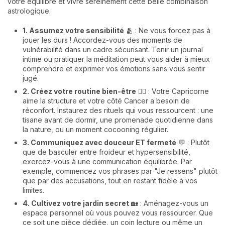
votre équilibre et vivre sereinement cette belle combinaison
astrologique.
1. Assumez votre sensibilité
🫂 : Ne vous forcez pas à
jouer les durs ! Accordez-vous des moments de
vulnérabilité dans un cadre sécurisant. Tenir un journal
intime ou pratiquer la méditation peut vous aider à mieux
comprendre et exprimer vos émotions sans vous sentir
jugé.
2. Créez votre routine bien-être
🧘‍♀️ : Votre Capricorne
aime la structure et votre côté Cancer a besoin de
réconfort. Instaurez des rituels qui vous ressourcent : une
tisane avant de dormir, une promenade quotidienne dans
la nature, ou un moment cocooning régulier.
3. Communiquez avec douceur ET fermeté
💬 : Plutôt
que de basculer entre froideur et hypersensibilité,
exercez-vous à une communication équilibrée. Par
exemple, commencez vos phrases par "Je ressens" plutôt
que par des accusations, tout en restant fidèle à vos
limites.
4. Cultivez votre jardin secret
🏡 : Aménagez-vous un
espace personnel où vous pouvez vous ressourcer. Que
ce soit une pièce dédiée, un coin lecture ou même un