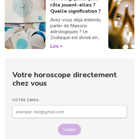
rôle jouent-elles ?
Quelle signification ?
Avez-vous déjà entendu
parler de Maisons
astrologiques ? Le
Zodiaque est divisé en
douze Maisons et chacune
Lire
correspond à une sphère
de votre vie : argent, travail,
amour, famille... Calculées à
partir de votre heure de
Votre horoscope directement
naissance, elles jouent un
rôle très important pour
chez vous
mieux comprendre votre
personnalité et votre avenir.
Voici leurs significations !
VOTRE EMAIL
Valider