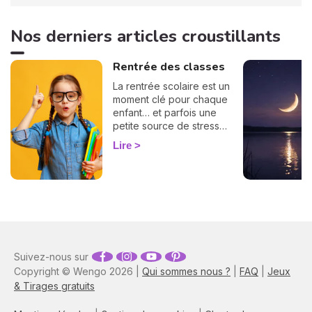
Nos derniers articles croustillants
Rentrée des classes
La rentrée scolaire est un
moment clé pour chaque
enfant… et parfois une
petite source de stress
pour les parents ! Bonne
Lire
nouvelle : l'astrologie peut
vous offrir une précieuse
clé de lecture. Selon son
élément, son mode et son
signe, votre enfant
n'aborde pas l'école tout à
fait comme les autres.
Plongez dans notre guide
Suivez-nous sur
astrologique et préparez-
vous à accompagner votre
Copyright © Wengo 2026 |
Qui sommes nous ?
|
FAQ
|
Jeux
enfant dans cette nouvelle
& Tirages gratuits
étape, tout en douceur et
sur mesure !