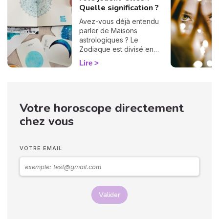
Quelle signification ?
Avez-vous déjà entendu
parler de Maisons
astrologiques ? Le
Zodiaque est divisé en
douze Maisons et chacune
Lire
correspond à une sphère
de votre vie : argent, travail,
amour, famille... Calculées à
partir de votre heure de
Votre horoscope directement
naissance, elles jouent un
rôle très important pour
chez vous
mieux comprendre votre
personnalité et votre avenir.
Voici leurs significations !
VOTRE EMAIL
Valider