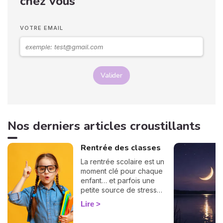
chez vous
mieux comprendre votre
personnalité et votre avenir.
Voici leurs significations !
VOTRE EMAIL
Valider
Nos derniers articles croustillants
Rentrée des classes
La rentrée scolaire est un
moment clé pour chaque
enfant… et parfois une
petite source de stress
pour les parents ! Bonne
Lire
nouvelle : l'astrologie peut
vous offrir une précieuse