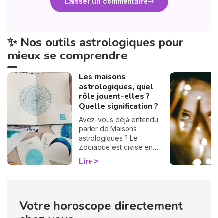
Laisser un commentaire
✨ Nos outils astrologiques pour
mieux se comprendre
Les maisons
astrologiques, quel
rôle jouent-elles ?
Quelle signification ?
Avez-vous déjà entendu
parler de Maisons
astrologiques ? Le
Zodiaque est divisé en
douze Maisons et chacune
Lire
correspond à une sphère
de votre vie : argent, travail,
amour, famille... Calculées à
partir de votre heure de
Votre horoscope directement
naissance, elles jouent un
rôle très important pour