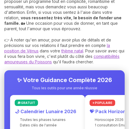
proposer un programme tout en complicité, romantisme et
sensualité, mais vous demandez vous aussi beaucoup
d'attention. Enfin, si vous vous sentez à l'aise dans votre
relation,
vous ressentez très vite, le besoin de fonder une
famille.
🏡 Une occasion pour vous de donner, en tant que
parent, tout l'amour que vous éprouvez.
👉 À noter qu'en amour, pour avoir plus de détails et de
précisions sur vos relations il faut prendre en compte
la
position de Vénus
dans votre
thème natal
. Pour savoir avec qui
il vous fera bon vivre, c'est plutôt du côté des
compatibilités
amoureuses du Poissons
qu'il faudra chercher.
✨ Votre Guidance Complète 2026
Tous les outils pour une année réussie
🎁 GRATUIT
⭐ POPULAIRE
🌙 Calendrier Lunaire 2026
💝 Pack Horizon
Toutes les phases lunaires
Horoscope 2026
Dates clés de l'année
1 consultation Ema 