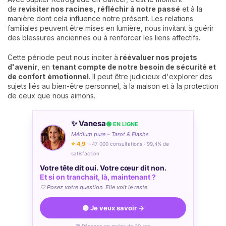
de
revisiter nos racines, réfléchir à notre passé
et à la
manière dont cela influence notre présent. Les relations
familiales peuvent être mises en lumière, nous invitant à guérir
des blessures anciennes ou à renforcer les liens affectifs.
Cette période peut nous inciter à
réévaluer nos projets
d'avenir
, en
tenant compte de notre besoin de sécurité et
de confort
émotionnel
. Il peut être judicieux d'explorer des
sujets liés au bien-être personnel, à la maison et à la protection
de ceux que nous aimons.
✨ Vanesa
🟢 EN LIGNE
Médium pure – Tarot & Flashs
⭐ 4,9
· +47 000 consultations · 99,4% de
satisfaction
Votre tête dit oui. Votre cœur dit non.
Et si on tranchait, là, maintenant ?
🤍 Posez votre question. Elle voit le reste.
🟣 Je veux savoir →
💬 Réponse en moins de 30 sec