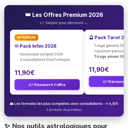
👑 Les Offres Premium 2026
👉 Swipez pour découvrir →
🔮 Pack Tarot 2
👑 PREMIUM
♾️ Pack Infini 2026
Tirage général 202
1 question personna
Horoscope complet 2026
Tirage amour OFF
3 consultations Ema Fontayne
11,90€
11,90€
👉 Découvrir 
👉 Découvrir l'offre
👥 Les formules les plus complètes avec consultations - ⭐ 4,8/5
3 produits disponibles
✨ Nos outils astrologiques pour