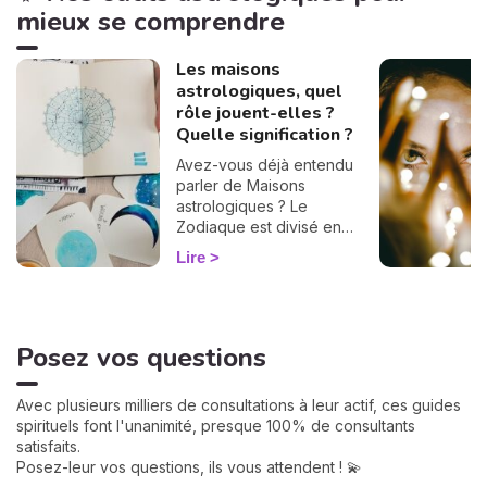
mieux se comprendre
Les maisons
astrologiques, quel
rôle jouent-elles ?
Quelle signification ?
Avez-vous déjà entendu
parler de Maisons
astrologiques ? Le
Zodiaque est divisé en
douze Maisons et chacune
Lire
correspond à une sphère
de votre vie : argent, travail,
amour, famille... Calculées à
partir de votre heure de
Posez vos questions
naissance, elles jouent un
rôle très important pour
mieux comprendre votre
Avec plusieurs milliers de consultations à leur actif, ces guides
personnalité et votre avenir.
spirituels font l'unanimité, presque 100% de consultants
Voici leurs significations !
satisfaits.
Posez-leur vos questions, ils vous attendent ! 💫