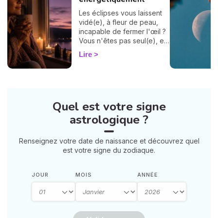
Les éclipses vous laissent
vidé(e), à fleur de peau,
incapable de fermer l'œil ?
Vous n'êtes pas seul(e), et
surtout : ça se traverse en
Lire
douceur. Voici 7 gestes
simples et bienveillants pour
vous protéger
énergétiquement et
retrouver votre calme
Quel est votre signe
intérieur. 🛡️🌒
astrologique ?
Renseignez votre date de naissance et découvrez quel
est votre signe du zodiaque.
JOUR
MOIS
ANNÉE