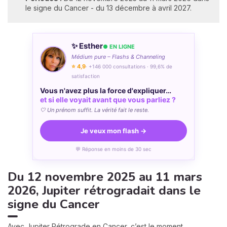
le signe du Cancer - du 13 décembre à avril 2027.
✨ Esther
● EN LIGNE
Médium pure – Flashs & Channeling
⭐ 4,9
· +146 000 consultations · 99,6% de
satisfaction
Vous n'avez plus la force d'expliquer…
et si elle voyait avant que vous parliez ?
🤍 Un prénom suffit. La vérité fait le reste.
Je veux mon flash →
💬 Réponse en moins de 30 sec
Du 12 novembre 2025 au 11 mars
2026, Jupiter rétrogradait dans le
signe du Cancer
Avec Jupiter Rétrograde en Cancer, c’est le moment