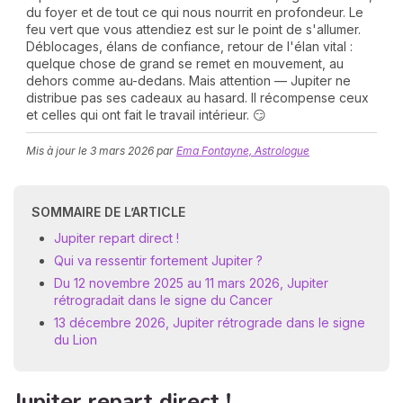
du foyer et de tout ce qui nous nourrit en profondeur. Le
feu vert que vous attendiez est sur le point de s'allumer.
Déblocages, élans de confiance, retour de l'élan vital :
quelque chose de grand se remet en mouvement, au
dehors comme au-dedans. Mais attention — Jupiter ne
distribue pas ses cadeaux au hasard. Il récompense ceux
et celles qui ont fait le travail intérieur. 😏
Mis à jour le
3 mars 2026
par
Ema Fontayne, Astrologue
N
v
A
SOMMAIRE DE L’ARTICLE
v
r
Jupiter repart direct !
Qui va ressentir fortement Jupiter ?
9
Du 12 novembre 2025 au 11 mars 2026, Jupiter
rétrogradait dans le signe du Cancer
13 décembre 2026, Jupiter rétrograde dans le signe
du Lion
Jupiter repart direct !