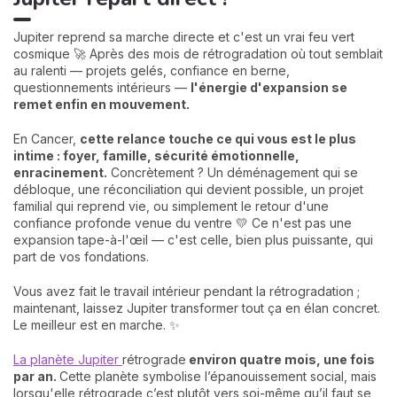
Jupiter reprend sa marche directe et c'est un vrai feu vert
cosmique 🚀 Après des mois de rétrogradation où tout semblait
au ralenti — projets gelés, confiance en berne,
questionnements intérieurs —
l'énergie d'expansion se
remet enfin en mouvement.
En Cancer,
cette relance touche ce qui vous est le plus
intime : foyer, famille, sécurité émotionnelle,
enracinement.
Concrètement ? Un déménagement qui se
débloque, une réconciliation qui devient possible, un projet
familial qui reprend vie, ou simplement le retour d'une
confiance profonde venue du ventre 💛 Ce n'est pas une
expansion tape-à-l'œil — c'est celle, bien plus puissante, qui
part de vos fondations.
Vous avez fait le travail intérieur pendant la rétrogradation ;
maintenant, laissez Jupiter transformer tout ça en élan concret.
Le meilleur est en marche. ✨
La planète Jupiter
rétrograde
environ quatre mois, une fois
par an.
Cette planète symbolise l’épanouissement social, mais
lorsqu'elle rétrograde c’est plutôt vers soi-même qu’il faut se