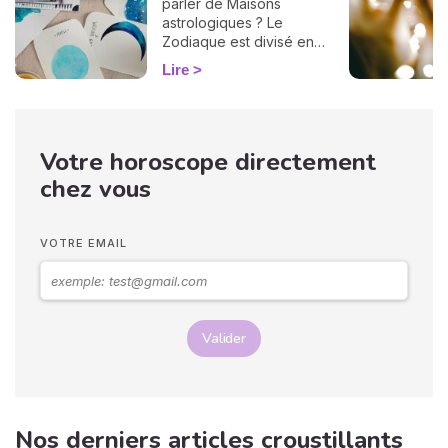
parler de Maisons
astrologiques ? Le
Zodiaque est divisé en
douze Maisons et chacune
Lire
correspond à une sphère
de votre vie : argent, travail,
amour, famille... Calculées à
partir de votre heure de
Votre horoscope directement
naissance, elles jouent un
rôle très important pour
chez vous
mieux comprendre votre
personnalité et votre avenir.
Voici leurs significations !
VOTRE EMAIL
Valider
Nos derniers articles croustillants