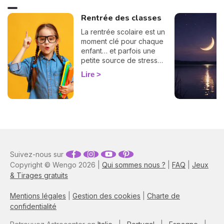
Rentrée des classes
La rentrée scolaire est un
moment clé pour chaque
enfant… et parfois une
petite source de stress
pour les parents ! Bonne
Lire
nouvelle : l'astrologie peut
vous offrir une précieuse
clé de lecture. Selon son
élément, son mode et son
signe, votre enfant
n'aborde pas l'école tout à
fait comme les autres.
Plongez dans notre guide
Suivez-nous sur
astrologique et préparez-
Copyright © Wengo 2026 |
vous à accompagner votre
Qui sommes nous ?
|
FAQ
|
Jeux
enfant dans cette nouvelle
& Tirages gratuits
étape, tout en douceur et
sur mesure !
Mentions légales
|
Gestion des cookies
|
Charte de
confidentialité