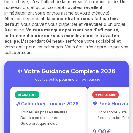
toute chose, c'est l'attrait de la nouveauté qui vous guide. Un
nouveau projet ou un concept novateur réveillent
immédiatement votre enthousiasme et votre créativité.
Attention cependant,
la concentration vous fait parfois
défaut
. Vous pouvez vous disperser et virevolter d'un projet
à un autre.
Vous ne manquez pourtant pas d'efficacité,
notamment parce que vous excellez dans le travail en
équipe.
L'ascendant Gémeaux renforce votre sociabilité et
votre goût pour les échanges. Vous êtes très apprécié par vos
collaborateurs.
✨ Votre Guidance Complète 2026
Tous les outils pour une année réussie
🎁 GRATUIT
⭐ POPULAIRE
🌙 Calendrier Lunaire 2026
💝 Pack Horizon
Toutes les phases lunaires
Horoscope 2026
Dates clés de l'année
1 consultation Ema 
Guide pratique inclus
9,90€