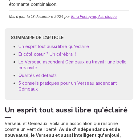
étonnante combinaison.
Mis à jour le
18 décembre 2024
par
Ema Fontayne, Astrologue
SOMMAIRE DE L’ARTICLE
Un esprit tout aussi libre qu'éclairé
Et côté cœur ? Un cérébral !
N
Le Verseau ascendant Gémeaux au travail : une belle
v
créativité
A
Qualités et défauts
v
r
5 conseils pratiques pour un Verseau ascendant
Gémeaux
9
Un esprit tout aussi libre qu'éclairé
Verseau et Gémeaux, voilà une association qui résonne
comme un vent de liberté.
Avide d'indépendance et de
nouveauté, le Verseau et aussi intelligent qu'enjoué,