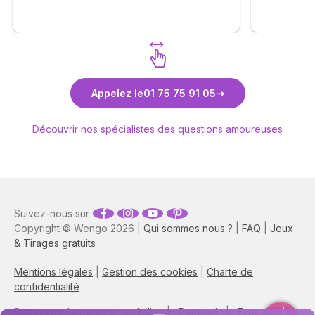
. Je me permets également d'inciter les
consultants à faire appel à vous . ❤️🙏🫶
Découvrez Anne-Lyssia Coupart
Découvr
Appelez le
01 75 75 91 05
Découvrir nos spécialistes des questions amoureuses
Suivez-nous sur
Copyright © Wengo 2026 |
Qui sommes nous ?
|
FAQ
|
Jeux
& Tirages gratuits
Mentions légales
|
Gestion des cookies
|
Charte de
confidentialité
Retrouvez Astrocenter en
Italie
|
Portugal
|
Espagne
|