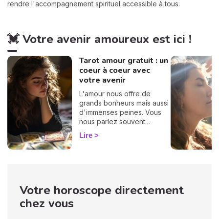
rendre l'accompagnement spirituel accessible à tous.
💓 Votre avenir amoureux est ici !
Tarot amour gratuit : un
coeur à coeur avec
votre avenir
L'amour nous offre de
grands bonheurs mais aussi
d'immenses peines. Vous
nous parlez souvent
d'amour dans vos
Lire
messages, vous nous
posez des questions, vous
avez envie de savoir, c'est
pourquoi nous avons
décidé de créer cette page
Votre horoscope directement
spéciale voyance amour.
Tirage de tarot amoureux,
chez vous
compatibilité, conseils...
vous trouverez tout ici,