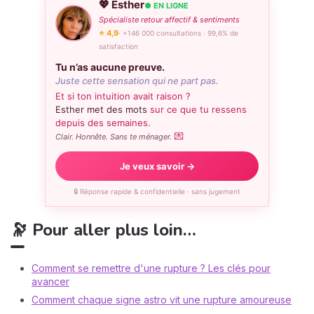
💖 Esther
● EN LIGNE
Spécialiste retour affectif & sentiments
⭐ 4,9
· +146 000 consultations · 99,6% de
satisfaction
Tu n’as aucune preuve.
Juste cette sensation qui ne part pas.
Et si ton intuition avait raison ?
Esther met des mots
sur ce que tu ressens
depuis des semaines.
💌
Clair. Honnête. Sans te ménager.
Je veux savoir →
🔒 Réponse rapide & confidentielle · sans jugement
🔭 Pour aller plus loin…
Comment se remettre d'une rupture ? Les clés pour
avancer
Comment chaque signe astro vit une rupture amoureuse