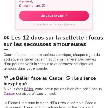
vraiment,
là, maintenant. 💌
Je veux savoir →
🤍 Un prénom suffit · sans jugement
👀 Les 12 duos sur la sellette : focus
sur les secousses amoureuses
Comme l'annonce notre tableau cosmique, chaque signe du
zodiaque va gérer cette fin août à sa manière. Découvrez
d'où pourrait venir la secousse et comment anticiper les
tensions dans votre couple.
♈ Le Bélier face au Cancer ♋ : le silence
inexpliqué
Si vous êtes
Bélier
, votre cœur pourrait bien être brisé par un
Cancer
qui disparaît sans un mot.
La Pleine Lune rend le signe d'Eau très vulnérable. Face à
l'énergie d'Uranus et à votre franchise parfois brutale, il