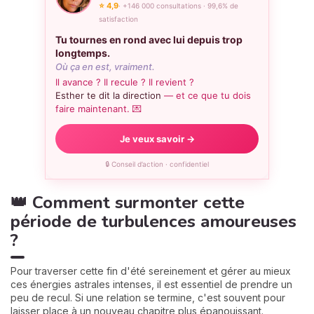
⭐ 4,9
· +146 000 consultations · 99,6% de
satisfaction
Tu tournes en rond avec lui depuis trop
longtemps.
Où ça en est, vraiment.
Il avance ? Il recule ? Il revient ?
Esther te dit la direction
— et ce que tu dois
faire maintenant. 💌
Je veux savoir →
🔒 Conseil d’action · confidentiel
👑 Comment surmonter cette
période de turbulences amoureuses
?
Pour traverser cette fin d'été sereinement et gérer au mieux
ces énergies astrales intenses, il est essentiel de prendre un
peu de recul. Si une relation se termine, c'est souvent pour
laisser place à un nouveau chapitre plus épanouissant.