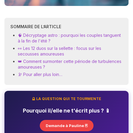
SOMMAIRE DE L’ARTICLE
🧠 Décryptage astro : pourquoi les couples tanguent
à la fin de l'été ?
👀 Les 12 duos sur la sellette : focus sur les
secousses amoureuses
👑 Comment surmonter cette période de turbulences
amoureuses ?
🔭 Pour aller plus loin…
🔮 LA QUESTION QUI TE TOURMENTE
Pourquoi il/elle ne t'écrit plus ? 📱
Demande à Pauline 🃏