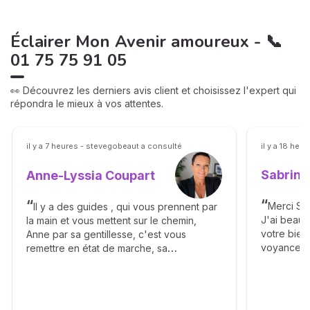
Éclairer Mon Avenir amoureux - 📞
01 75 75 91 05
👀 Découvrez les derniers avis client et choisissez l'expert qui
répondra le mieux à vos attentes.
il y a 7 heures - stevegobeaut a consulté
il y a 18 heu
Sabrina
Anne-Lyssia Coupart
Merci Sab
Il y a des guides , qui vous prennent par
J'ai beau
la main et vous mettent sur le chemin,
votre bienv
Anne par sa gentillesse, c'est vous
voyance. 
remettre en état de marche, sa
éléments a
bienveillance, ça franchise vous apporte
complaisa
beaucoup de bonheur, elle vous dit avec
réalisme. J
calmé le déroulement des étapes et vous
Un grand m
apprend la patience. Merci Anne pour tout