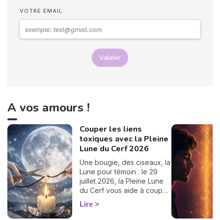
passez un bon moment ! 💖
VOTRE EMAIL
Valider
A vos amours !
Couper les liens
toxiques avec la Pleine
Lune du Cerf 2026
Une bougie, des ciseaux, la
Lune pour témoin : le 29
juillet 2026, la Pleine Lune
du Cerf vous aide à couper
un lien toxique. Le rituel pas
Lire
à pas.