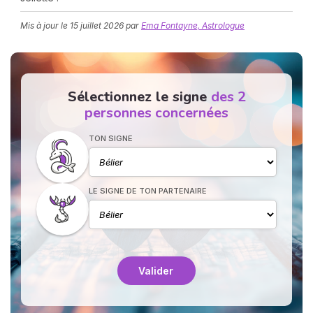
Mis à jour le
15 juillet 2026
par
Ema Fontayne, Astrologue
Sélectionnez le signe
des 2
personnes concernées
N
TON SIGNE
v
A
v
r
LE SIGNE DE TON PARTENAIRE
9
Valider