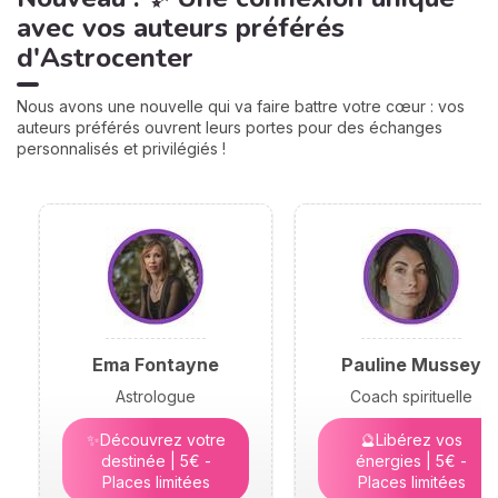
naissance, elles jouent un
avec vos auteurs préférés
rôle très important pour
d'Astrocenter
mieux comprendre votre
personnalité et votre avenir.
Voici leurs significations !
Nous avons une nouvelle qui va faire battre votre cœur : vos
auteurs préférés ouvrent leurs portes pour des échanges
personnalisés et privilégiés !
Ema Fontayne
Pauline Mussey
Astrologue
Coach spirituelle
✨Découvrez votre
🔮Libérez vos
destinée | 5€ -
énergies | 5€ -
Places limitées
Places limitées