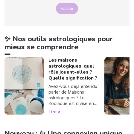
Valider
✨ Nos outils astrologiques pour
mieux se comprendre
Les maisons
astrologiques, quel
rôle jouent-elles ?
Quelle signification ?
Avez-vous déjà entendu
parler de Maisons
astrologiques ? Le
Zodiaque est divisé en
douze Maisons et chacune
Lire
correspond à une sphère
de votre vie : argent, travail,
amour, famille... Calculées à
Nouveau : ✨ Une connexion unique
partir de votre heure de