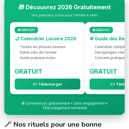
🎁 Découvrez 2026 Gratuitement
Vos premiers outils pour l'année à venir
🎁 GRATUIT
🎁 GRATUIT
🌙 Calendrier Lunaire 2026
♻️ Guide des Rét
Toutes les phases lunaires
Calendrier complet
Dates clés de l'année
Décryptages clairs
Guide pratique inclus
Conseils pratiques
GRATUIT
GRATUIT
👉 Télécharger
👉 Téléc
🎁 Commencez gratuitement • Sans engagement •
Téléchargement immédiat
🪄 Nos rituels pour une bonne