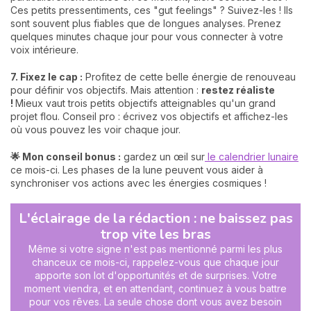
Ces petits pressentiments, ces "gut feelings" ? Suivez-les ! Ils
sont souvent plus fiables que de longues analyses. Prenez
quelques minutes chaque jour pour vous connecter à votre
voix intérieure.
7. Fixez le cap :
Profitez de cette belle énergie de renouveau
pour définir vos objectifs. Mais attention :
restez réaliste
!
Mieux vaut trois petits objectifs atteignables qu'un grand
projet flou. Conseil pro : écrivez vos objectifs et affichez-les
où vous pouvez les voir chaque jour.
🌟 Mon conseil bonus :
gardez un œil sur
le calendrier lunaire
ce mois-ci. Les phases de la lune peuvent vous aider à
synchroniser vos actions avec les énergies cosmiques !
L'éclairage de la rédaction : ne baissez pas
trop vite les bras
Même si votre signe n'est pas mentionné parmi les plus
chanceux ce mois-ci, rappelez-vous que chaque jour
apporte son lot d'opportunités et de surprises. Votre
moment viendra, et en attendant, continuez à vous battre
pour vos rêves. La seule chose dont vous avez besoin