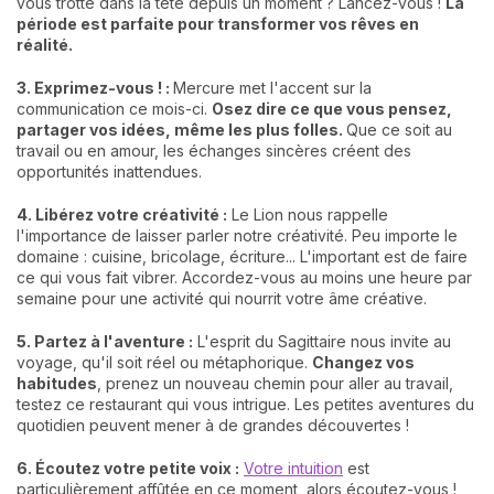
vous trotte dans la tête depuis un moment ? Lancez-vous !
La
période est parfaite pour transformer vos rêves en
réalité.
3. Exprimez-vous ! :
Mercure met l'accent sur la
communication ce mois-ci.
Osez dire ce que vous pensez,
partager vos idées, même les plus folles.
Que ce soit au
travail ou en amour, les échanges sincères créent des
opportunités inattendues.
4. Libérez votre créativité :
Le Lion nous rappelle
l'importance de laisser parler notre créativité. Peu importe le
domaine : cuisine, bricolage, écriture... L'important est de faire
ce qui vous fait vibrer. Accordez-vous au moins une heure par
semaine pour une activité qui nourrit votre âme créative.
5. Partez à l'aventure :
L'esprit du Sagittaire nous invite au
voyage, qu'il soit réel ou métaphorique.
Changez vos
habitudes
, prenez un nouveau chemin pour aller au travail,
testez ce restaurant qui vous intrigue. Les petites aventures du
quotidien peuvent mener à de grandes découvertes !
6. Écoutez votre petite voix :
Votre intuition
est
particulièrement affûtée en ce moment, alors écoutez-vous !