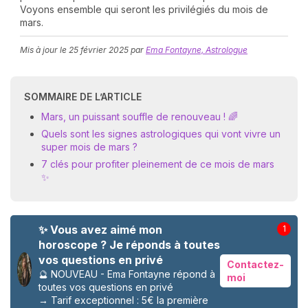
Voyons ensemble qui seront les privilégiés du mois de
mars.
Mis à jour le
25 février 2025
par
Ema Fontayne, Astrologue
SOMMAIRE DE L’ARTICLE
Mars, un puissant souffle de renouveau ! 🌈
N
Quels sont les signes astrologiques qui vont vivre un
v
super mois de mars ?
A
7 clés pour profiter pleinement de ce mois de mars
v
✨
r
9
✨ Vous avez aimé mon
1
horoscope ? Je réponds à toutes
vos questions en privé
Contactez-
🔮 NOUVEAU - Ema Fontayne répond à
moi
toutes vos questions en privé
→
Tarif exceptionnel : 5€ la première