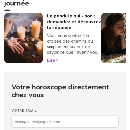
journée
Le pendule oui - non :
demandez et découvrez
la réponse
Vous vous sentez à la
croisée des chemins ou
simplement curieux de
savoir ce que l'avenir vous
réserve ? Besoin d'une
Lire
réponse claire ? Alors vous
êtes au bon endroit ! Je
vous invite à explorer le
monde fascinant du
Votre horoscope directement
pendule divinatoire qui
vous répondra par oui ou
chez vous
par non. Que vous soyez
novice ou déjà adepte, il
pourrait bien vous éclairer
VOTRE EMAIL
de manière surprenante.