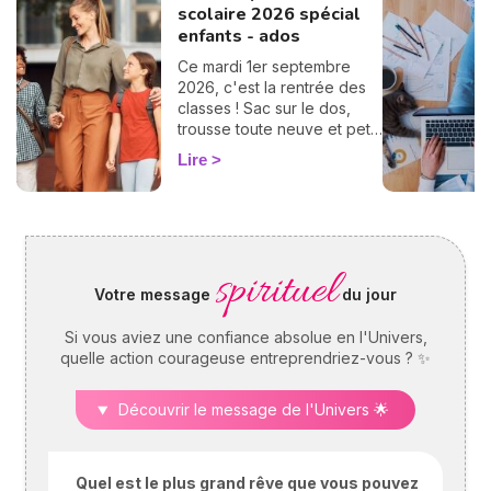
scolaire 2026 spécial
enfants - ados
Ce mardi 1er septembre
2026, c'est la rentrée des
classes ! Sac sur le dos,
trousse toute neuve et petit
pincement au cœur… ce
Lire
grand jour est un moment
clé pour vos enfants
comme pour vous. Pour
vous aider à les préparer et
à accompagner au mieux
spirituel
vos chères têtes blondes,
Votre message
du jour
je vous offre un horoscope
spécial enfant : découvrez
Si vous aviez une confiance absolue en l'Univers,
vite comment se passera ce
quelle action courageuse entreprendriez-vous ? ✨
premier jour d'école, signe
par signe.
Découvrir le message de l'Univers 🌟
Quel est le plus grand rêve que vous pouvez