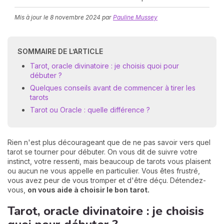
Mis à jour le
8 novembre 2024
par
Pauline Mussey
SOMMAIRE DE L’ARTICLE
Tarot, oracle divinatoire : je choisis quoi pour
débuter ?
Quelques conseils avant de commencer à tirer les
N
tarots
v
Tarot ou Oracle : quelle différence ?
A
v
r
Rien n'est plus décourageant que de ne pas savoir vers quel
9
tarot se tourner pour débuter. On vous dit de suivre votre
instinct, votre ressenti, mais beaucoup de tarots vous plaisent
ou aucun ne vous appelle en particulier. Vous êtes frustré,
vous avez peur de vous tromper et d'être déçu. Détendez-
vous,
on vous aide à choisir le bon tarot.
Tarot, oracle divinatoire : je choisis