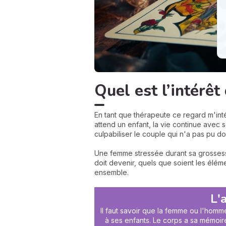
Quel est l’intérêt
En tant que thérapeute ce regard m'inté
attend un enfant, la vie continue avec s
culpabiliser le couple qui n'a pas pu 
Une femme stressée durant sa grossess
doit devenir, quels que soient les élé
ensemble.
L'
Il faut savoir que la femme ou l'homme
à ses enfants. Le corps a sa mémoire. 