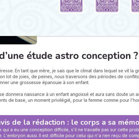
 d’une étude astro conception ?
resse. En tant que mère, je sais que le climat dans lequel se vit la 
on lot de joies, de peines, nous traversons des périodes de conflits,
donner une grossesse épanouie à son enfant.
e donnera naissance à un enfant angoissé et aura sans doute un a
ments de base, un moment privilégié, pour la femme comme pour l'ho
avis de la rédaction : le corps a sa mémo
 qui a eu une conception difficile, s'il ne travaille pas sur cette p
L'embryon aussi. Il est difficile pour celui qui n'a rien reçu de compr