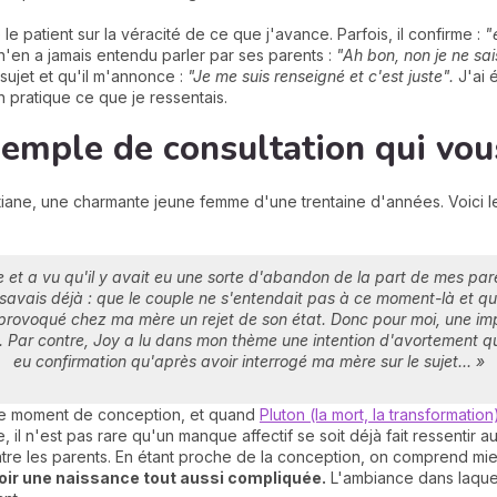
 le patient sur la véracité de ce que j'avance. Parfois, il confirme :
"e
l n'en a jamais entendu parler par ses parents :
"Ah bon, non je ne sai
 sujet et qu'il m'annonce :
"Je me suis renseigné et c'est juste".
J'ai 
 pratique ce que je ressentais.
xemple de consultation qui vou
tiane, une charmante jeune femme d'une trentaine d'années. Voici le
ise et a vu qu'il y avait eu une sorte d'abandon de la part de mes pa
savais déjà : que le couple ne s'entendait pas à ce moment-là et q
 provoqué chez ma mère un rejet de son état. Donc pour moi, une im
Par contre, Joy a lu dans mon thème une intention d'avortement qui 
eu confirmation qu'après avoir interrogé ma mère sur le sujet... »
le moment de conception, et quand
Pluton (la mort, la transformation
 il n'est pas rare qu'un manque affectif se soit déjà fait ressentir
entre les parents. En étant proche de la conception, on comprend mie
voir une naissance tout aussi compliquée.
L'ambiance dans laquel