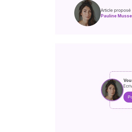
Article proposé
Pauline Musse
Vous
Ecri
Po