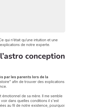
 qui n’était qu’une intuition et une
 explications de notre experte.
l’astro conception
N
v
A
 par les parents lors de la
v
istoire" afin de trouver des explications
r
ance.
9
tat émotionnel de sa mère. Il me semble
oir dans quelles conditions il s'est
es au fil de notre existence, pourquoi