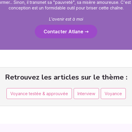
mer... Sinon, il transmet sa "pauvreté", sa misère amoureuse. C'est
conception est un formidable outil pour briser cette chaîne.
L'avenir est à moi
Contacter Atlane
Retrouvez les articles sur le thème :
Voyance testée & approuvée
Interview
Voyance