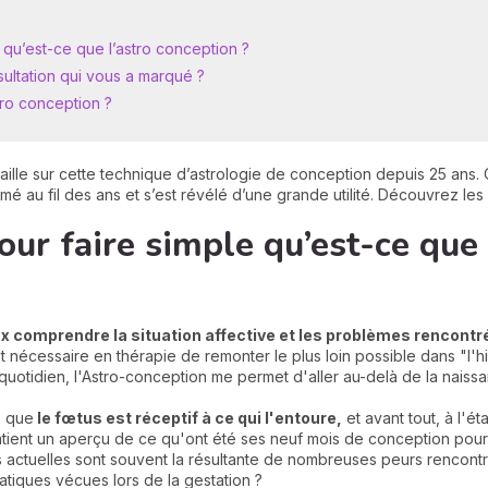
 qu’est-ce que l’astro conception ?
ltation qui vous a marqué ?
tro conception ?
aille sur cette technique d’astrologie de conception depuis 25 ans. Ce
mé au fil des ans et s’est révélé d’une grande utilité. Découvrez les
our faire simple qu’est-ce que 
x comprendre la situation affective et les problèmes rencontrés
st nécessaire en thérapie de remonter le plus loin possible dans "l'h
 quotidien, l'Astro-conception me permet d'aller au-delà de la naiss
é que
le fœtus est réceptif à ce qui l'entoure,
et avant tout, à l'é
atient un aperçu de ce qu'ont été ses neuf mois de conception pour v
ctuelles sont souvent la résultante de nombreuses peurs rencontré
tiques vécues lors de la gestation ?