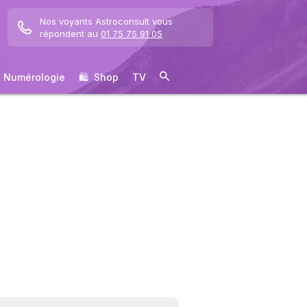
Nos voyants Astroconsult vous
répondent au
01 75 75 91 05
Numérologie
🛍 ️ Shop
TV