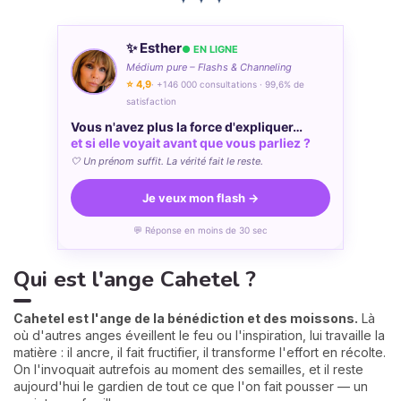
✨ Esther
● EN LIGNE
Médium pure – Flashs & Channeling
⭐ 4,9
· +146 000 consultations · 99,6% de
satisfaction
Vous n'avez plus la force d'expliquer…
et si elle voyait avant que vous parliez ?
🤍 Un prénom suffit. La vérité fait le reste.
Je veux mon flash →
💬 Réponse en moins de 30 sec
Qui est l'ange Cahetel ?
Cahetel est l'ange de la bénédiction et des moissons.
Là
où d'autres anges éveillent le feu ou l'inspiration, lui travaille la
matière : il ancre, il fait fructifier, il transforme l'effort en récolte.
On l'invoquait autrefois au moment des semailles, et il reste
aujourd'hui le gardien de tout ce que l'on fait pousser — un