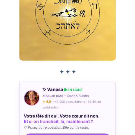
✦ ✦ ✦
✨ Vanesa
🟢 EN LIGNE
Médium pure – Tarot & Flashs
⭐ 4,9
· +47 000 consultations · 99,4% de
satisfaction
Votre tête dit oui. Votre cœur dit non.
Et si on tranchait, là, maintenant ?
🤍 Posez votre question. Elle voit le reste.