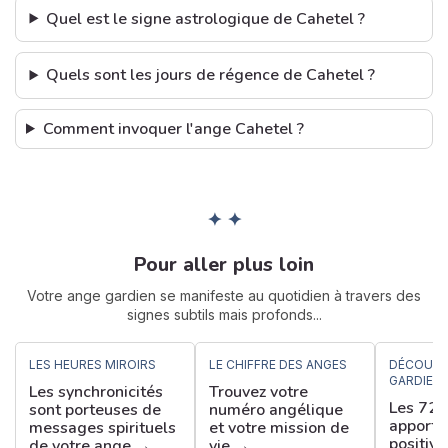
Quel est le signe astrologique de Cahetel ?
Quels sont les jours de régence de Cahetel ?
Comment invoquer l'ange Cahetel ?
✦ ✦
Pour aller plus loin
Votre ange gardien se manifeste au quotidien à travers des
signes subtils mais profonds...
LES HEURES MIROIRS
LE CHIFFRE DES ANGES
DÉCOUVR
GARDIEN
Les synchronicités
Trouvez votre
Les 72 
sont porteuses de
numéro angélique
apporte
messages spirituels
et votre mission de
positive
de votre ange →
vie →