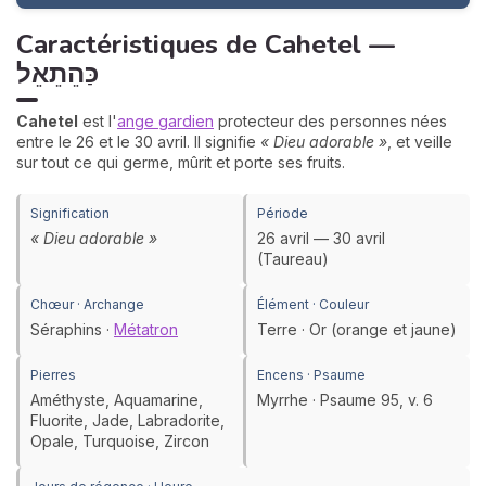
Caractéristiques de Cahetel —
כַּהֵתֵאֵל
Cahetel
est l'
ange gardien
protecteur des personnes nées
entre le 26 et le 30 avril. Il signifie
« Dieu adorable »
, et veille
sur tout ce qui germe, mûrit et porte ses fruits.
Signification
Période
« Dieu adorable »
26 avril — 30 avril
(Taureau)
Chœur · Archange
Élément · Couleur
Séraphins ·
Métatron
Terre · Or (orange et jaune)
Pierres
Encens · Psaume
Améthyste, Aquamarine,
Myrrhe · Psaume 95, v. 6
Fluorite, Jade, Labradorite,
Opale, Turquoise, Zircon