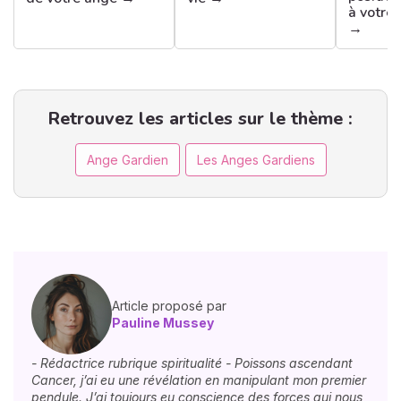
à votre
→
Retrouvez les articles sur le thème :
Ange Gardien
Les Anges Gardiens
Article proposé par
Pauline Mussey
- Rédactrice rubrique spiritualité - Poissons ascendant
Cancer, j’ai eu une révélation en manipulant mon premier
pendule. J’ai toujours eu conscience des forces qui nous