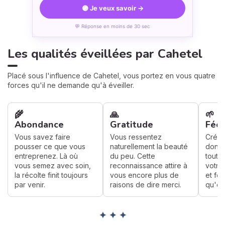
🟣 Je veux savoir →
💬 Réponse en moins de 30 sec
Les qualités éveillées par Cahetel
Placé sous l'influence de Cahetel, vous portez en vous quatre
forces qu'il ne demande qu'à éveiller.
🌾
🙏
🌱
Abondance
Gratitude
Féc
Vous savez faire
Vous ressentez
Créer
pousser ce que vous
naturellement la beauté
donne
entreprenez. Là où
du peu. Cette
toute
vous semez avec soin,
reconnaissance attire à
votre 
la récolte finit toujours
vous encore plus de
et fé
par venir.
raisons de dire merci.
qu'el
✦ ✦ ✦