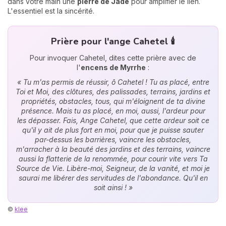
dans votre main une
pierre de Jade
pour amplifier le lien.
L'essentiel est la sincérité.
Prière pour l'ange Cahetel 🕯️
Pour invoquer Cahetel, dites cette prière avec de
l'
encens de Myrrhe
:
« Tu m'as permis de réussir, ô Cahetel ! Tu as placé, entre
Toi et Moi, des clôtures, des palissades, terrains, jardins et
propriétés, obstacles, tous, qui m'éloignent de ta divine
présence. Mais tu as placé, en moi, aussi, l'ardeur pour
les dépasser. Fais, Ange Cahetel, que cette ardeur soit ce
qu'il y ait de plus fort en moi, pour que je puisse sauter
par-dessus les barrières, vaincre les obstacles,
m'arracher à la beauté des jardins et des terrains, vaincre
aussi la flatterie de la renommée, pour courir vite vers Ta
Source de Vie. Libère-moi, Seigneur, de la vanité, et moi je
saurai me libérer des servitudes de l'abondance. Qu'il en
soit ainsi ! »
©
klee