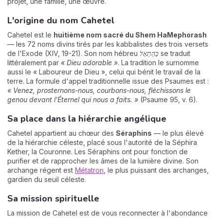
projet, une famille, une œuvre.
L'origine du nom Cahetel
Cahetel est le
huitième nom sacré du Shem HaMephorash
— les 72 noms divins tirés par les kabbalistes des trois versets
de l'Exode (XIV, 19-21). Son nom hébreu
כַּהֵתֵאֵל
se traduit
littéralement par
« Dieu adorable »
. La tradition le surnomme
aussi le « Laboureur de Dieu », celui qui bénit le travail de la
terre. La formule d'appel traditionnelle issue des Psaumes est :
« Venez, prosternons-nous, courbons-nous, fléchissons le
genou devant l'Éternel qui nous a faits. »
(Psaume 95, v. 6).
Sa place dans la hiérarchie angélique
Cahetel appartient au chœur des
Séraphins
— le plus élevé
de la hiérarchie céleste, placé sous l'autorité de la Séphira
Kether, la Couronne. Les Séraphins ont pour fonction de
purifier et de rapprocher les âmes de la lumière divine. Son
archange régent est
Métatron
, le plus puissant des archanges,
gardien du seuil céleste.
Sa mission spirituelle
La mission de Cahetel est de vous reconnecter à l'abondance