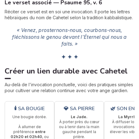
Le verset associé — Psaume 95, v. 6
Réciter ce verset est en soi une invocation. Il porte les lettres
hébraïques du nom de Cahetel selon la tradition kabbalistique.
« Venez, prosternons-nous, courbons-nous,
fléchissons le genou devant l'Éternel qui nous a
faits. »
✦ ✦ ✦
Créer un lien durable avec Cahetel
Au-delà de l'invocation ponctuelle, voici des pratiques simples
pour cultiver une relation continue avec votre ange gardien.
🕯 SA BOUGIE
💎 SA PIERRE
🌿 SON ENC
Une bougie dorée.
Le Jade.
La Myrrhe
À porter près du cœur
À diffuser lors
À allumer de
ou à tenir dans la main
invocations p
préférence
entre
gauche pendant la
élever les vibra
02h20 et 02h40
, ou
prière.