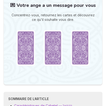
💌 Votre ange a un message pour vous
Concentrez-vous, retournez les cartes et découvrez
ce qu'il souhaite vous dire.
N
v
A
v
r
9
SOMMAIRE DE L’ARTICLE
Caractéristiques de Cahetel — כַּהֵתֵאֵל