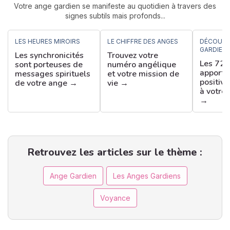
Votre ange gardien se manifeste au quotidien à travers des
signes subtils mais profonds...
LES HEURES MIROIRS
LE CHIFFRE DES ANGES
DÉCOUVR
GARDIEN
Les synchronicités
Trouvez votre
Les 72 
sont porteuses de
numéro angélique
apporte
messages spirituels
et votre mission de
positive
de votre ange →
vie →
à votre
→
Retrouvez les articles sur le thème :
Ange Gardien
Les Anges Gardiens
Voyance