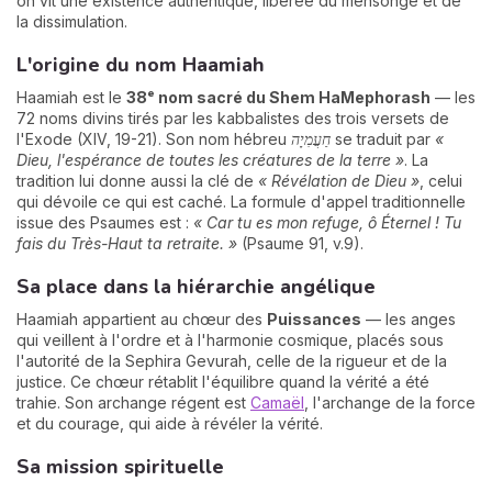
on vit une existence authentique, libérée du mensonge et de
la dissimulation.
L'origine du nom Haamiah
Haamiah est le
38ᵉ nom sacré du Shem HaMephorash
— les
72 noms divins tirés par les kabbalistes des trois versets de
l'Exode (XIV, 19-21). Son nom hébreu
חַעֲמִיָה
se traduit par
«
Dieu, l'espérance de toutes les créatures de la terre »
. La
tradition lui donne aussi la clé de
« Révélation de Dieu »
, celui
qui dévoile ce qui est caché. La formule d'appel traditionnelle
issue des Psaumes est :
« Car tu es mon refuge, ô Éternel ! Tu
fais du Très-Haut ta retraite. »
(Psaume 91, v.9).
Sa place dans la hiérarchie angélique
Haamiah appartient au chœur des
Puissances
— les anges
qui veillent à l'ordre et à l'harmonie cosmique, placés sous
l'autorité de la Sephira Gevurah, celle de la rigueur et de la
justice. Ce chœur rétablit l'équilibre quand la vérité a été
trahie. Son archange régent est
Camaël
, l'archange de la force
et du courage, qui aide à révéler la vérité.
Sa mission spirituelle