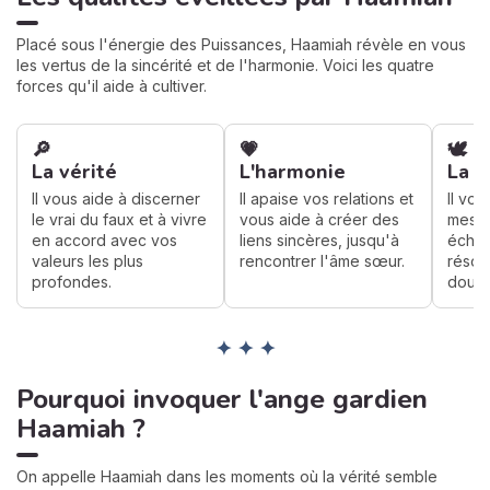
Placé sous l'énergie des Puissances, Haamiah révèle en vous
les vertus de la sincérité et de l'harmonie. Voici les quatre
forces qu'il aide à cultiver.
🔎
💗
🕊️
La vérité
L'harmonie
La d
Il vous aide à discerner
Il apaise vos relations et
Il vou
le vrai du faux et à vivre
vous aide à créer des
mesur
en accord avec vos
liens sincères, jusqu'à
échan
valeurs les plus
rencontrer l'âme sœur.
résou
profondes.
douce
✦ ✦ ✦
Pourquoi invoquer l'ange gardien
Haamiah ?
On appelle Haamiah dans les moments où la vérité semble