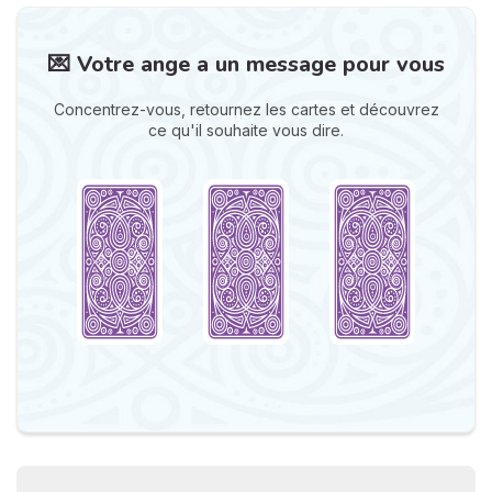
💌 Votre ange a un message pour vous
Concentrez-vous, retournez les cartes et découvrez
ce qu'il souhaite vous dire.
N
v
A
v
r
9