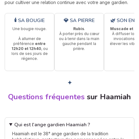
pour cultiver une relation continue avec votre ange gardien.
🕯 SA BOUGIE
💎 SA PIERRE
🌿 SON ENC
Une bougie rouge.
Rubis
.
Muscade et Sa
À porter près du cœur
À diffuser lors
À allumer de
ou à tenir dans la main
invocations p
préférence
entre
gauche pendant la
élever les vibra
12h20 et 12h40
, ou
prière.
lors de ses jours de
régence.
✦
Questions fréquentes
sur Haamiah
Qui est l'ange gardien Haamiah ?
Haamiah est le 38ᵉ ange gardien de la tradition