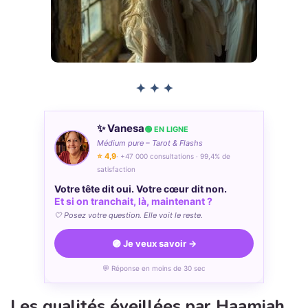
✦ ✦ ✦
✨ Vanesa
🟢 EN LIGNE
Médium pure – Tarot & Flashs
⭐ 4,9
· +47 000 consultations · 99,4% de
satisfaction
Votre tête dit oui. Votre cœur dit non.
Et si on tranchait, là, maintenant ?
🤍 Posez votre question. Elle voit le reste.
🟣 Je veux savoir →
💬 Réponse en moins de 30 sec
Les qualités éveillées par Haamiah