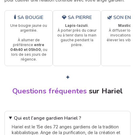
🕯 SA BOUGIE
💎 SA PIERRE
🌿 SON ENC
Une bougie jaune ou
Lapis-lazuli
.
Mastic
.
argentée.
À porter près du cœur
À diffuser lors
ou à tenir dans la main
invocations p
À allumer de
gauche pendant la
élever les vibra
préférence
entre
prière.
04h40 et 05h00
, ou
lors de ses jours de
régence.
✦
Questions fréquentes
sur Hariel
Qui est l'ange gardien Hariel ?
Hariel est le 15e des 72 anges gardiens de la tradition
kabbalistique. Ange de la purification, de la création et