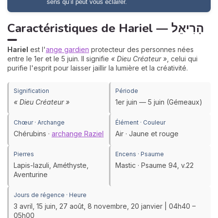
sens qu’il peut vous éclairer.
Caractéristiques de Hariel — הָרִיאֵל
Hariel
est l'
ange gardien
protecteur des personnes nées
entre le 1er et le 5 juin. Il signifie
« Dieu Créateur »
, celui qui
purifie l'esprit pour laisser jaillir la lumière et la créativité.
Signification
Période
« Dieu Créateur »
1er juin — 5 juin (Gémeaux)
Chœur · Archange
Élément · Couleur
Chérubins ·
archange Raziel
Air · Jaune et rouge
Pierres
Encens · Psaume
Lapis-lazuli, Améthyste,
Mastic · Psaume 94, v.22
Aventurine
Jours de régence · Heure
3 avril, 15 juin, 27 août, 8 novembre, 20 janvier | 04h40 –
05h00