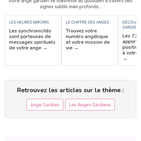
Votre ange gardien se manifeste au quotidien à travers des
signes subtils mais profonds...
LES HEURES MIROIRS
LE CHIFFRE DES ANGES
DÉCOUVR
GARDIEN
Les synchronicités
Trouvez votre
Les 72 
sont porteuses de
numéro angélique
apporte
messages spirituels
et votre mission de
positive
de votre ange →
vie →
à votre
→
Retrouvez les articles sur le thème :
Ange Gardien
Les Anges Gardiens