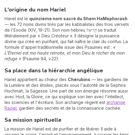
L'origine du nom Hariel
Hariel est le
quinzième nom sacré du Shem HaMephorash
— les 72 noms divins tirés par les kabbalistes des trois versets
de l'Exode (XIV, 19-21). Son nom hébreu
הָרִיאֵל
se traduit
littéralement par
« Dieu Créateur »
. Il désigne la puissance
divine qui crée en purifiant, qui fait naître le clair du confus. La
formule d'appel traditionnelle issue des Psaumes est :
«
L'Éternel est ma haute retraite, et mon Dieu le rocher de mon
refuge »
(Psaume 94, v.22).
Sa place dans la hiérarchie angélique
Hariel appartient au chœur des
Chérubins
— les gardiens de
la Lumière et des étoiles, placés sous l'autorité de la Sephira
Hochmah, la Sagesse. Une part de son énergie résonne aussi
avec Hod, la Gloire, ce qui explique son lien avec l'intellect,
les sciences et l'écriture. Son archange régent est
archange
Raziel
, gardien des secrets et de la connaissance cachée.
Sa mission spirituelle
La mission de Hariel est de purifier et de libérer. Il aide à
assainir le corps, l'esprit et l'environnement, à couper les liens