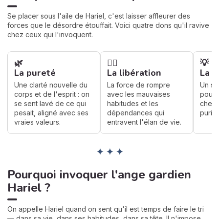
Se placer sous l'aile de Hariel, c'est laisser affleurer des
forces que le désordre étouffait. Voici quatre dons qu'il ravive
chez ceux qui l'invoquent.
🌿
⛓️‍💥
💡
La pureté
La libération
La c
Une clarté nouvelle du
La force de rompre
Un sou
corps et de l'esprit : on
avec les mauvaises
pour c
se sent lavé de ce qui
habitudes et les
cherch
pesait, aligné avec ses
dépendances qui
purifi
vraies valeurs.
entravent l'élan de vie.
✦ ✦ ✦
Pourquoi invoquer l'ange gardien
Hariel ?
On appelle Hariel quand on sent qu'il est temps de faire le tri
— dans sa vie, dans ses habitudes, dans sa tête. Il n'impose