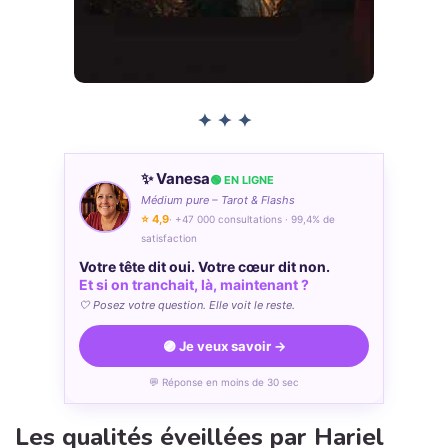
✦ ✦ ✦
✨ Vanesa
🟢 EN LIGNE
Médium pure – Tarot & Flashs
⭐ 4,9
· +47 000 consultations · 99,4% de
satisfaction
Votre tête dit oui. Votre cœur dit non.
Et si on tranchait, là, maintenant ?
🤍 Posez votre question. Elle voit le reste.
🟣 Je veux savoir →
💬 Réponse en moins de 30 sec
Les qualités éveillées par Hariel