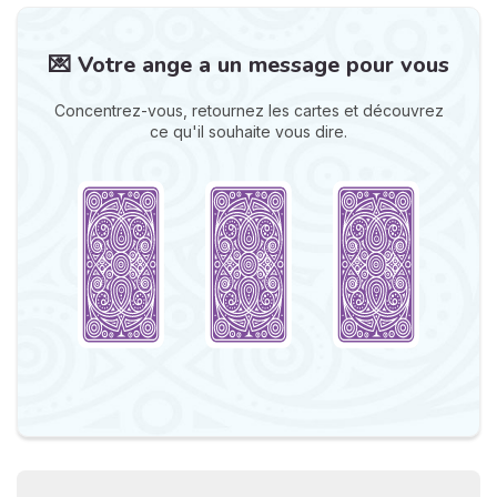
💌 Votre ange a un message pour vous
Concentrez-vous, retournez les cartes et découvrez
ce qu'il souhaite vous dire.
N
v
A
v
r
9