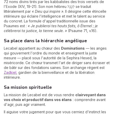
72 noms divins tirés par les kabbalistes des trois versets de
l'Exode (XIV, 19-21). Son nom hébreu
לְכָבֵל
se traduit
littéralement par
« Dieu qui inspire »
. Il désigne cette étincelle
intérieure qui éclaire l'intelligence et met le talent au service
du concret. La formule d'appel traditionnelle issue des
Psaumes est :
« Je publierai tes hauts faits, ô Éternel ; je
célébrerai ta justice, la tienne seule. »
(Psaume 71, v.16).
Sa place dans la hiérarchie angélique
Lecabel appartient au chœur des
Dominations
— les anges
qui gouvernent l'ordre du monde et enseignent la juste
mesure — placé sous l'autorité de la Sephira Hesed, la
miséricorde. Ce chœur transmet l'art de diriger sans écraser et
de bâtir sur des fondations saines. Son archange régent est
Zadkiel
, gardien de la bienveillance et de la libération
intérieure.
Sa mission spirituelle
La mission de Lecabel est de vous rendre
clairvoyant dans
vos choix et productif dans vos élans
: comprendre avant
d'agir, puis agir vraiment.
Il aiguise votre jugement pour que vous cerniez d'instinct les