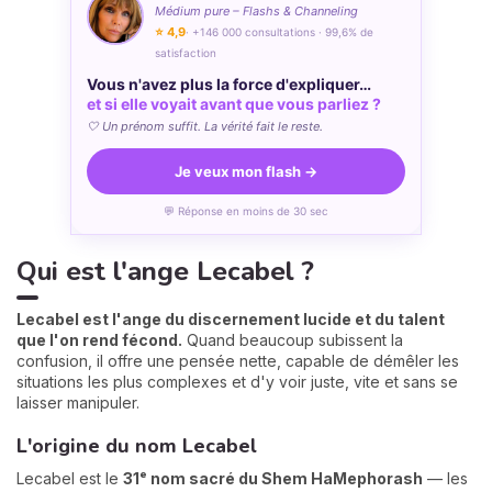
Médium pure – Flashs & Channeling
⭐ 4,9
· +146 000 consultations · 99,6% de
satisfaction
Vous n'avez plus la force d'expliquer…
et si elle voyait avant que vous parliez ?
🤍 Un prénom suffit. La vérité fait le reste.
Je veux mon flash →
💬 Réponse en moins de 30 sec
Qui est l'ange Lecabel ?
Lecabel est l'ange du discernement lucide et du talent
que l'on rend fécond.
Quand beaucoup subissent la
confusion, il offre une pensée nette, capable de démêler les
situations les plus complexes et d'y voir juste, vite et sans se
laisser manipuler.
L'origine du nom Lecabel
Lecabel est le
31ᵉ nom sacré du Shem HaMephorash
— les