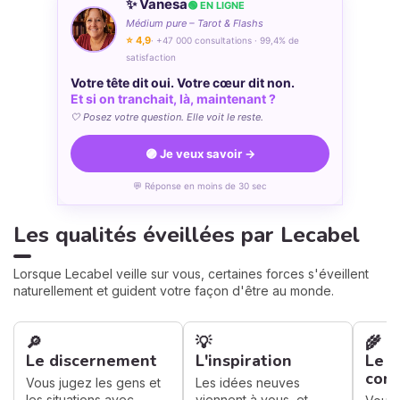
✨ Vanesa
🟢 EN LIGNE
Médium pure – Tarot & Flashs
⭐ 4,9
· +47 000 consultations · 99,4% de
satisfaction
Votre tête dit oui. Votre cœur dit non.
Et si on tranchait, là, maintenant ?
🤍 Posez votre question. Elle voit le reste.
🟣 Je veux savoir →
💬 Réponse en moins de 30 sec
Les qualités éveillées par Lecabel
Lorsque Lecabel veille sur vous, certaines forces s'éveillent
naturellement et guident votre façon d'être au monde.
🔎
💡
🌾
Le discernement
L'inspiration
Le s
conc
Vous jugez les gens et
Les idées neuves
les situations avec
viennent à vous, et