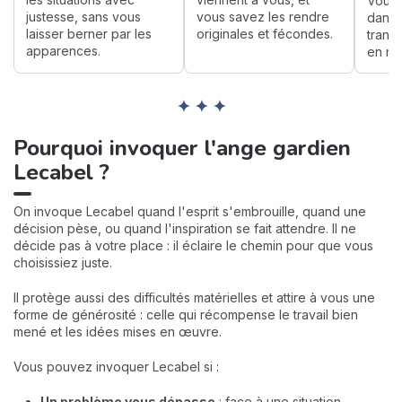
Vous 
justesse, sans vous
vous savez les rendre
dans 
laisser berner par les
originales et fécondes.
trans
apparences.
en rés
✦ ✦ ✦
Pourquoi invoquer l'ange gardien
Lecabel ?
On invoque Lecabel quand l'esprit s'embrouille, quand une
décision pèse, ou quand l'inspiration se fait attendre. Il ne
décide pas à votre place : il éclaire le chemin pour que vous
choisissiez juste.
Il protège aussi des difficultés matérielles et attire à vous une
forme de générosité : celle qui récompense le travail bien
mené et les idées mises en œuvre.
Vous pouvez invoquer Lecabel si :
Un problème vous dépasse
: face à une situation