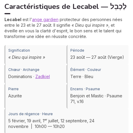
Caractéristiques de Lecabel — לְכָבֵל
Lecabel
est l'
ange gardien
protecteur des personnes nées
entre le 23 et le 27 août. Il signifie
« Dieu qui inspire »
, et
éveille en vous la clarté d'esprit, le bon sens et le talent qui
transforme une idée en réussite concrète.
Signification
Période
« Dieu qui inspire »
23 août — 27 août (Vierge)
Chœur · Archange
Élément · Couleur
Dominations ·
Zadkiel
Terre · Bleu
Pierre
Encens · Psaume
Azurite
Benjoin et Mastic · Psaume
71, v.16
Jours de régence · Heure
5 février, 19 avril, 1ᵉʳ juillet, 12 septembre, 24
novembre | 10h00 — 10h20