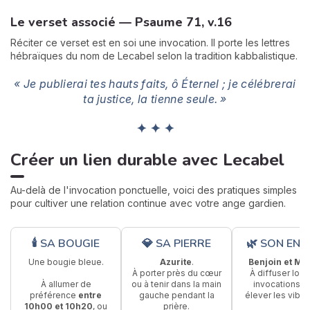
Le verset associé — Psaume 71, v.16
Réciter ce verset est en soi une invocation. Il porte les lettres
hébraïques du nom de Lecabel selon la tradition kabbalistique.
« Je publierai tes hauts faits, ô Éternel ; je célébrerai
ta justice, la tienne seule. »
✦ ✦ ✦
Créer un lien durable avec Lecabel
Au-delà de l'invocation ponctuelle, voici des pratiques simples
pour cultiver une relation continue avec votre ange gardien.
🕯 SA BOUGIE
💎 SA PIERRE
🌿 SON ENC
Une bougie bleue.
Azurite
.
Benjoin et Ma
À porter près du cœur
À diffuser lors
À allumer de
ou à tenir dans la main
invocations p
préférence
entre
gauche pendant la
élever les vibra
10h00 et 10h20
, ou
prière.