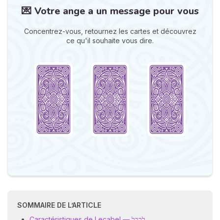
💌 Votre ange a un message pour vous
Concentrez-vous, retournez les cartes et découvrez
ce qu'il souhaite vous dire.
N
v
A
v
r
9
SOMMAIRE DE L’ARTICLE
Caractéristiques de Lecabel — לְכָבֵל