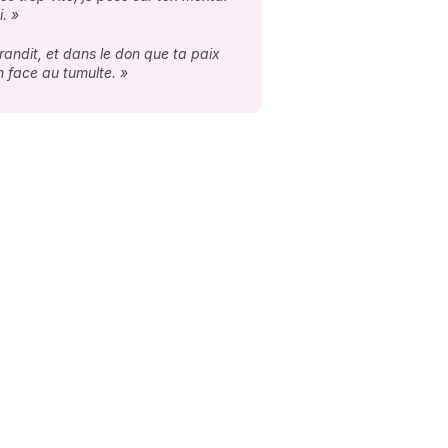
. »
andit, et dans le don que ta paix
n face au tumulte. »