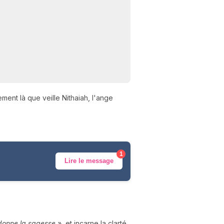
ment là que veille Nithaiah, l'ange
1
Lire le message
 donne la sagesse »
, et incarne la clarté