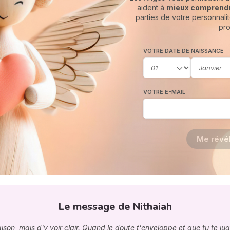
aident à
mieux comprendr
parties de votre personnalit
pro
VOTRE DATE DE NAISSANCE
VOTRE E-MAIL
Me révé
Le message de Nithaiah
son, mais d'y voir clair. Quand le doute t'enveloppe et que tu te juge