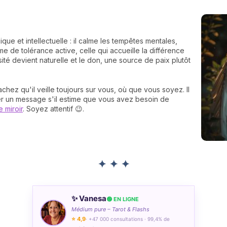
que et intellectuelle : il calme les tempêtes mentales,
e de tolérance active, celle qui accueille la différence
sité devient naturelle et le don, une source de paix plutôt
achez qu'il veille toujours sur vous, où que vous soyez. Il
er un message s'il estime que vous avez besoin de
 miroir
. Soyez attentif 😉.
✦ ✦ ✦
✨ Vanesa
🟢 EN LIGNE
Médium pure – Tarot & Flashs
⭐ 4,9
· +47 000 consultations · 99,4% de