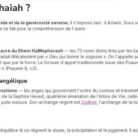
haiah ?
ide et de la générosité sereine.
Il n'impose rien : il éclaire. Sous 
e se fait pour la compréhension de l'autre.
sacré du Shem HaMephorash
— les 72 noms divins tirés par les k
aduit littéralement par
« Dieu qui donne la sagesse »
. On l'appelle 
t que par la force. La formule d'appel traditionnelle issue des Psau
s »
(Psaume 9, v.2).
 angélique
nations
— les anges qui gouvernent l'ordre du cosmos et transmett
ité de la Sephira Hesed, quatrième émanation de l'Arbre de Vie, celle
a juste mesure. Son archange régent est
Zadkiel
, l'archange de la m
quilibre là où règnent le doute, la précipitation et le jugement. Il a