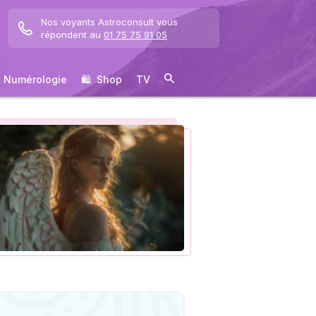
Nos voyants Astroconsult vous
répondent au
01 75 75 91 05
Numérologie
🛍 ️ Shop
TV