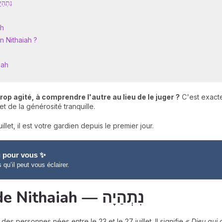
tiques de Nithaiah — נִתְהַיָה
ah
n Nithaiah ?
iah
op agité, à comprendre l'autre au lieu de le juger ?
C'est exacte
t de la générosité tranquille.
illet, il est votre gardien depuis le premier jour.
 pour vous ✨
s qu’il peut vous éclairer.
Caractéristiques de Nithaiah — נִתְהַיָה
des personnes nées entre le 23 et le 27 juillet. Il signifie
« Dieu qui