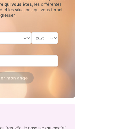
e qui vous êtes
, les différentes
é et les situations qui vous feront
gresser.
ler mon ange
s trop vite, je pose sur ton mental