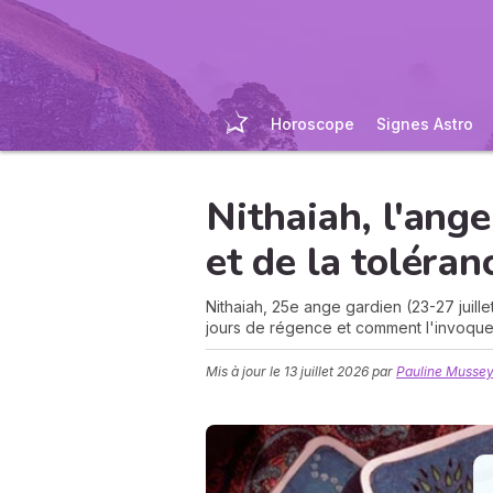
Horoscope
Signes Astro
Nithaiah, l'ang
et de la toléran
Nithaiah, 25e ange gardien (23-27 juill
jours de régence et comment l'invoque
Mis à jour le
13 juillet 2026
par
Pauline Musse