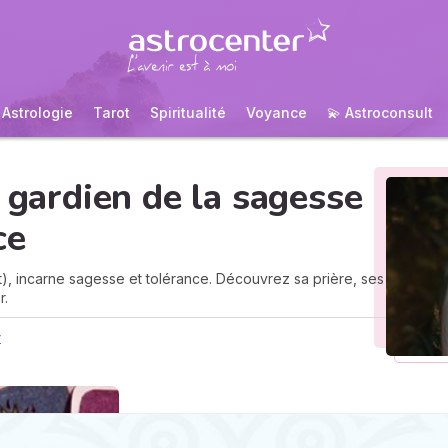
Astrologie
Tarot
Spiritualité
Voyance
💫 Astroconsult
e gardien de la sagesse
ce
et), incarne sagesse et tolérance. Découvrez sa prière, ses
r.
y