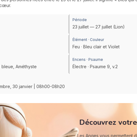
 cœur.
Période
23 juillet — 27 juillet (Lion)
Élément · Couleur
Feu · Bleu clair et Violet
Encens · Psaume
ze bleue, Améthyste
Électre · Psaume 9, v.2
vembre, 30 janvier | 08h00-08h20
Découvrez votre
Les Anges vous permettent de 