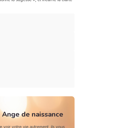
 Ange de naissance
voir votre vie autrement, ils vous