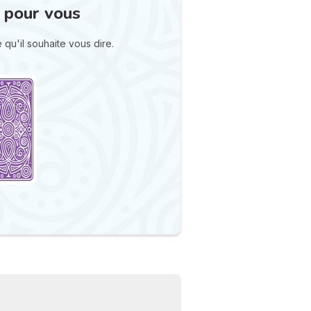
 pour vous
qu'il souhaite vous dire.
N
v
A
v
r
9