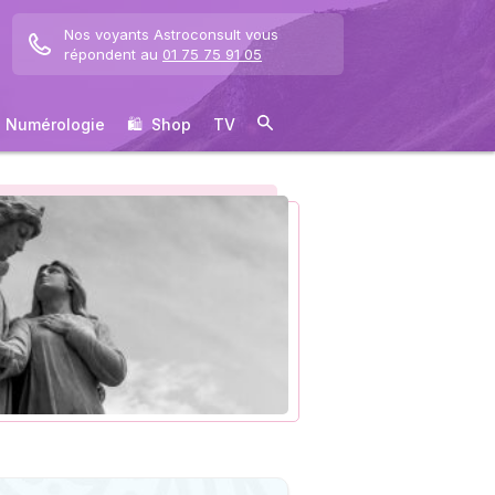
Nos voyants Astroconsult vous
répondent au
01 75 75 91 05
Numérologie
🛍 ️ Shop
TV