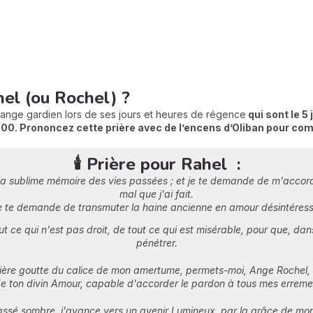
l (ou Rochel) ?
nge gardien lors de ses jours et heures de régence
qui sont le 5 
h00.
Prononcez cette prière avec de l’encens d’Oliban pour co
🕯️ Prière pour Rahel :
s la sublime mémoire des vies passées ; et je te demande de m'accord
mal que j'ai fait.
e te demande de transmuter la haine ancienne en amour désintéress
 ce qui n'est pas droit, de tout ce qui est misérable, pour que, da
pénétrer.
rnière goutte du calice de mon amertume, permets-moi, Ange Rochel,
 de ton divin Amour, capable d'accorder le pardon à tous mes erreme
passé sombre, j'avance vers un avenir Lumineux, par la grâce de mo