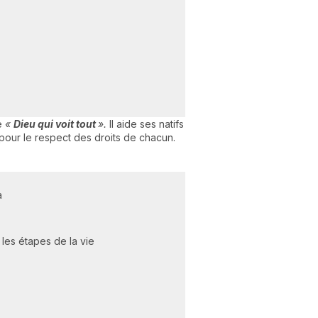
e
«
Dieu qui voit tout
».
Il aide ses natifs
 pour le respect des droits de chacun.
a
les étapes de la vie