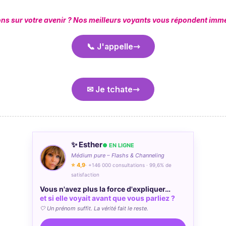
ons sur votre avenir ? Nos meilleurs voyants vous répondent imm
📞 J'appelle
✉ Je tchate
✨ Esther
● EN LIGNE
Médium pure – Flashs & Channeling
⭐ 4,9
· +146 000 consultations · 99,6% de
satisfaction
Vous n'avez plus la force d'expliquer…
et si elle voyait avant que vous parliez ?
🤍 Un prénom suffit. La vérité fait le reste.