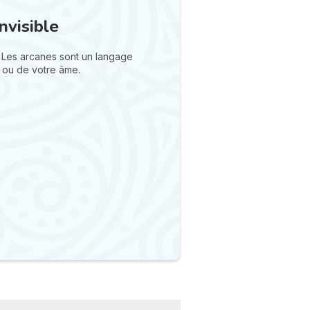
nvisible
 Les arcanes sont un langage
 ou de votre âme.
N
v
A
v
r
9