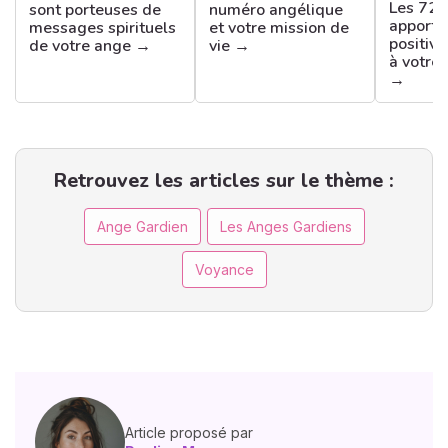
Les 72 
sont porteuses de
numéro angélique
apporte
messages spirituels
et votre mission de
positive
de votre ange →
vie →
à votre
→
Retrouvez les articles sur le thème :
Ange Gardien
Les Anges Gardiens
Voyance
Article proposé par