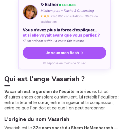
✨ Esther
● EN LIGNE
Médium pure – Flashs & Channeling
⭐ 4,9
· +146 000 consultations · 99,6% de
satisfaction
Vous n'avez plus la force d'expliquer…
et si elle voyait avant que vous parliez ?
🤍 Un prénom suffit. La vérité fait le reste.
Je veux mon flash →
💬 Réponse en moins de 30 sec
Qui est l'ange Vasariah ?
Vasariah est le gardien de l'équité intérieure.
Là où
d'autres anges consolent ou stimulent, lui rétablit l'équilibre :
entre la tête et le cœur, entre la rigueur et la compassion,
entre ce que l'on doit et ce que l'on peut pardonner.
L'origine du nom Vasariah
Vasariah est le
32e nom sacré du Shem HaMephorash
—