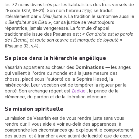
les 72 noms divins tirés par les kabbalistes des trois versets de
l'Exode (XIV, 19-21). Son nom hébreu
וְשָׁרְיָה
se traduit
littéralement par
« Dieu juste »
. La tradition le surnomme aussi le
« Bienfaiteur de Dieu »
, car sa justice se veut toujours
réparatrice, jamais vengeresse. La formule d'appel
traditionnelle issue des Psaumes est :
« Car droite est la parole
de l'Éternel, et toute son œuvre est marquée de loyauté »
(Psaume 33, v.4).
Sa place dans la hiérarchie angélique
Vasariah appartient au chœur des
Dominations
— les anges
qui veillent à l'ordre du monde et à la juste mesure des
choses, placé sous l'autorité de la Sephira Hesed, la
miséricorde. Leur vocation est de tempérer la rigueur par la
bonté. Son archange régent est
Zadkiel
, le prince de la
clémence, du pardon et de la libération intérieure.
Sa mission spirituelle
La mission de Vasariah est de vous rendre juste sans vous
rendre dur. Il vous aide à voir au-delà des apparences, à
comprendre les circonstances qui expliquent le comportement
des autres, et à trancher avec autant de lucidité que de cœur.