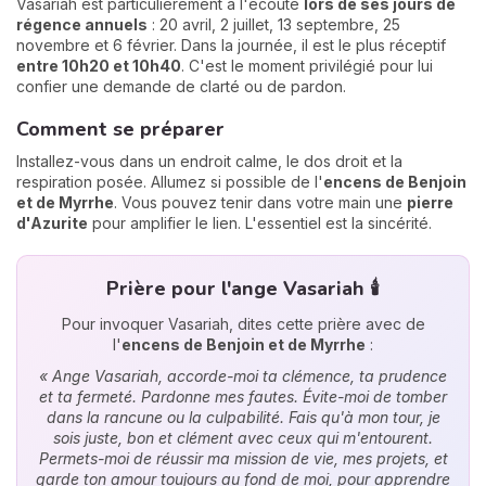
Vasariah est particulièrement à l'écoute
lors de ses jours de
régence annuels
: 20 avril, 2 juillet, 13 septembre, 25
novembre et 6 février. Dans la journée, il est le plus réceptif
entre 10h20 et 10h40
. C'est le moment privilégié pour lui
confier une demande de clarté ou de pardon.
Comment se préparer
Installez-vous dans un endroit calme, le dos droit et la
respiration posée. Allumez si possible de l'
encens de Benjoin
et de Myrrhe
. Vous pouvez tenir dans votre main une
pierre
d'Azurite
pour amplifier le lien. L'essentiel est la sincérité.
Prière pour l'ange Vasariah 🕯️
Pour invoquer Vasariah, dites cette prière avec de
l'
encens de Benjoin et de Myrrhe
:
« Ange Vasariah, accorde-moi ta clémence, ta prudence
et ta fermeté. Pardonne mes fautes. Évite-moi de tomber
dans la rancune ou la culpabilité. Fais qu'à mon tour, je
sois juste, bon et clément avec ceux qui m'entourent.
Permets-moi de réussir ma mission de vie, mes projets, et
garde ton amour toujours au fond de moi, pour apprendre