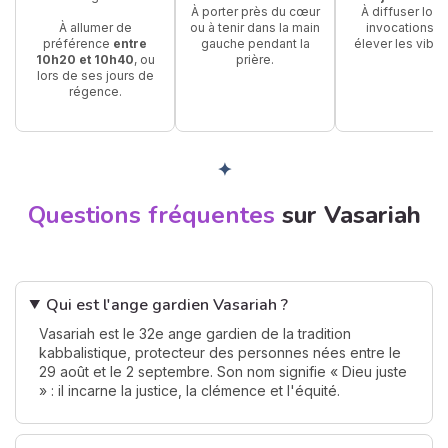
À porter près du cœur
À diffuser lors
À allumer de
ou à tenir dans la main
invocations p
préférence
entre
gauche pendant la
élever les vibra
10h20 et 10h40
, ou
prière.
lors de ses jours de
régence.
✦
Questions fréquentes
sur Vasariah
Qui est l'ange gardien Vasariah ?
Vasariah est le 32e ange gardien de la tradition
kabbalistique, protecteur des personnes nées entre le
29 août et le 2 septembre. Son nom signifie « Dieu juste
» : il incarne la justice, la clémence et l'équité.