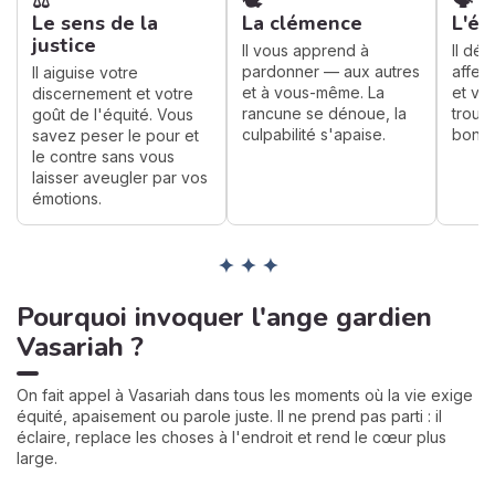
⚖️
🕊️
🗣️
Le sens de la
La clémence
L'él
justice
Il vous apprend à
Il dél
pardonner — aux autres
affer
Il aiguise votre
et à vous-même. La
et vo
discernement et votre
rancune se dénoue, la
trouve
goût de l'équité. Vous
culpabilité s'apaise.
bon 
savez peser le pour et
le contre sans vous
laisser aveugler par vos
émotions.
✦ ✦ ✦
Pourquoi invoquer l'ange gardien
Vasariah ?
On fait appel à Vasariah dans tous les moments où la vie exige
équité, apaisement ou parole juste. Il ne prend pas parti : il
éclaire, replace les choses à l'endroit et rend le cœur plus
large.