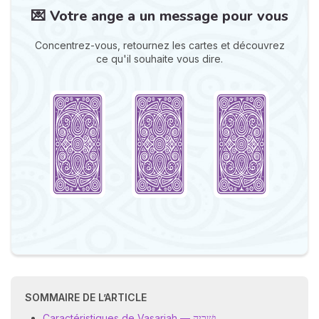
💌 Votre ange a un message pour vous
Concentrez-vous, retournez les cartes et découvrez
ce qu'il souhaite vous dire.
N
v
A
v
r
9
SOMMAIRE DE L’ARTICLE
Caractéristiques de Vasariah — וְשָׁרְיָה