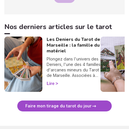
Nos derniers articles sur le tarot
Les Deniers du Tarot de
Marseille : la famille du
matériel
Plongez dans l'univers des
Deniers, l'une des 4 familles
d'arcanes mineurs du Tarot
de Marseille. Associées à
l'élément Terre, ces cartes
Lire
éclairent votre vie
professionnelle, financière
et tout ce qui se construit
dans la durée. Découvrez
Faire mon tirage du tarot du jour
leur signification complète
et ce qu'elles révèlent dans
votre tirage.