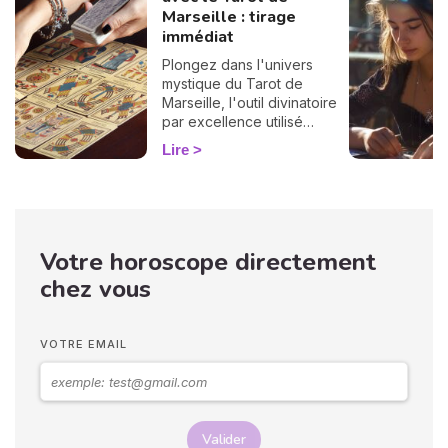
Marseille : tirage
immédiat
Plongez dans l'univers
mystique du Tarot de
Marseille, l'outil divinatoire
par excellence utilisé
depuis des siècles pour
Lire
éclairer l'avenir. Profitez
dès maintenant de votre
tirage gratuit et
personnalisé !
Votre horoscope directement
chez vous
VOTRE EMAIL
Valider