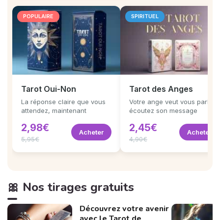
POPULAIRE
SPIRITUEL
Tarot Oui-Non
Tarot des Anges
La réponse claire que vous
Votre ange veut vous parler,
attendez, maintenant
écoutez son message
2,98€
2,45€
Acheter
Acheter
5,95€
4,90€
🎀 Nos tirages gratuits
Découvrez votre avenir
avec le Tarot de