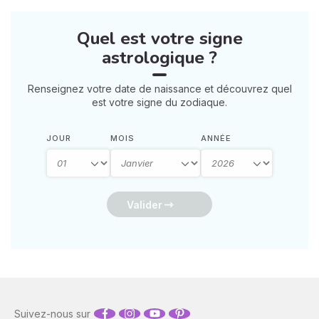
énergétiquement et
retrouver votre calme
Quel est votre signe
intérieur. 🛡️🌒
astrologique ?
Renseignez votre date de naissance et découvrez quel
est votre signe du zodiaque.
JOUR
MOIS
ANNÉE
Valider
Suivez-nous sur