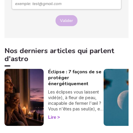
Valider
Nos derniers articles qui parlent
d'astro
Éclipse : 7 façons de se
protéger
énergétiquement
Les éclipses vous laissent
vidé(e), à fleur de peau,
incapable de fermer l'œil ?
Vous n'êtes pas seul(e), et
surtout : ça se traverse en
Lire
douceur. Voici 7 gestes
simples et bienveillants pour
vous protéger