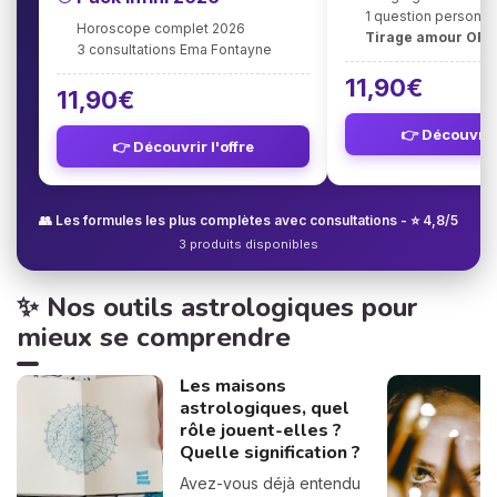
1 question personna
Horoscope complet 2026
Tirage amour OFF
3 consultations Ema Fontayne
11,90€
11,90€
👉 Découvrir 
👉 Découvrir l'offre
👥 Les formules les plus complètes avec consultations - ⭐ 4,8/5
3 produits disponibles
✨ Nos outils astrologiques pour
mieux se comprendre
Les maisons
astrologiques, quel
rôle jouent-elles ?
Quelle signification ?
Avez-vous déjà entendu