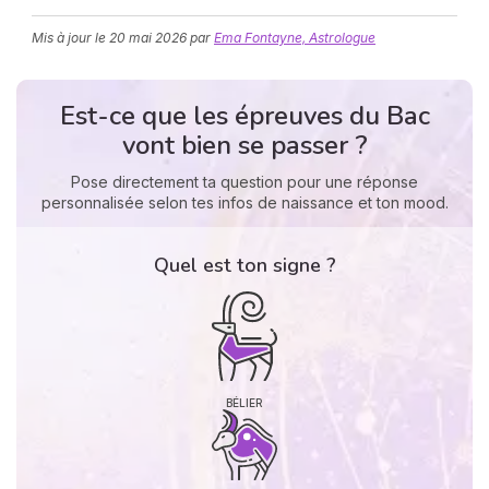
Mis à jour le
20 mai 2026
par
Ema Fontayne, Astrologue
Est-ce que les épreuves du Bac
vont bien se passer ?
Pose directement ta question pour une réponse
personnalisée selon tes infos de naissance et ton mood.
N
v
A
Quel est ton signe ?
v
r
9
BÉLIER