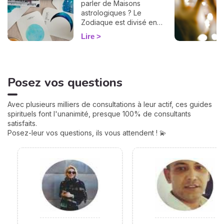
parler de Maisons
astrologiques ? Le
Zodiaque est divisé en
douze Maisons et chacune
Lire
correspond à une sphère
de votre vie : argent, travail,
amour, famille... Calculées à
partir de votre heure de
Posez vos questions
naissance, elles jouent un
rôle très important pour
mieux comprendre votre
Avec plusieurs milliers de consultations à leur actif, ces guides
personnalité et votre avenir.
spirituels font l'unanimité, presque 100% de consultants
Voici leurs significations !
satisfaits.
Posez-leur vos questions, ils vous attendent ! 💫