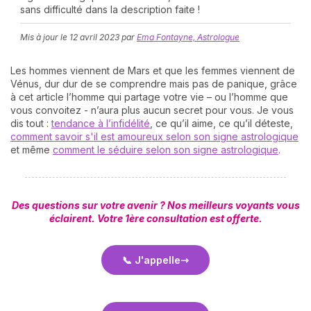
sans difficulté dans la description faite !
Mis à jour le
12 avril 2023
par
Ema Fontayne, Astrologue
Les hommes viennent de Mars et que les femmes viennent de
Vénus, dur dur de se comprendre mais pas de panique, grâce
à cet article l’homme qui partage votre vie – ou l’homme que
vous convoitez - n’aura plus aucun secret pour vous. Je vous
dis tout :
tendance à l’infidélité
, ce qu’il aime, ce qu’il déteste,
N
comment savoir s'il est amoureux selon son signe astrologique
v
et même
comment le séduire selon son signe astrologique
.
A
v
r
Des questions sur votre avenir ?
Nos meilleurs voyants vous
9
éclairent. Votre 1ère consultation est offerte.
📞 J'appelle