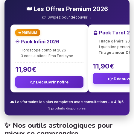
👑 Les Offres Premium 2026
👉 Swipez pour découvrir →
🔮 Pack Tarot 2
👑 PREMIUM
♾️ Pack Infini 2026
Tirage général 202
1 question personna
Horoscope complet 2026
Tirage amour OFF
3 consultations Ema Fontayne
11,90€
11,90€
👉 Découvrir 
👉 Découvrir l'offre
👥 Les formules les plus complètes avec consultations - ⭐ 4,8/5
3 produits disponibles
✨ Nos outils astrologiques pour
mieux se comprendre