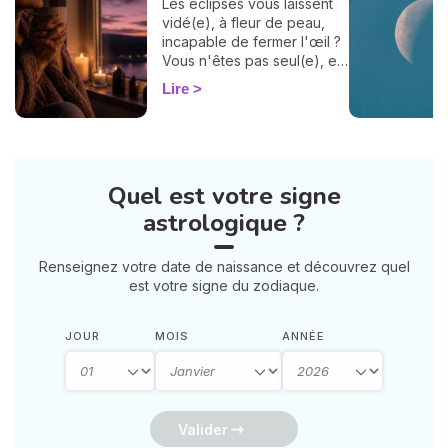
Les éclipses vous laissent
vidé(e), à fleur de peau,
incapable de fermer l'œil ?
Vous n'êtes pas seul(e), et
surtout : ça se traverse en
Lire
douceur. Voici 7 gestes
simples et bienveillants pour
vous protéger
énergétiquement et
retrouver votre calme
Quel est votre signe
intérieur. 🛡️🌒
astrologique ?
Renseignez votre date de naissance et découvrez quel
est votre signe du zodiaque.
JOUR
MOIS
ANNÉE
Valider