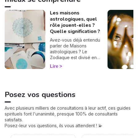
Les maisons
astrologiques, quel
rôle jouent-elles ?
Quelle signification ?
Avez-vous déjà entendu
parler de Maisons
astrologiques ? Le
Zodiaque est divisé en
douze Maisons et chacune
Lire
correspond à une sphère
de votre vie : argent, travail,
amour, famille... Calculées à
partir de votre heure de
Posez vos questions
naissance, elles jouent un
rôle très important pour
mieux comprendre votre
Avec plusieurs milliers de consultations à leur actif, ces guides
personnalité et votre avenir.
spirituels font l'unanimité, presque 100% de consultants
Voici leurs significations !
satisfaits.
Posez-leur vos questions, ils vous attendent ! 💫